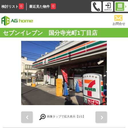
0
0
検討リスト
最近見た物件
お問合せ
セブンイレブン 国分寺光町1丁目店
前
次
画像タップで拡大表示【
1
/1】