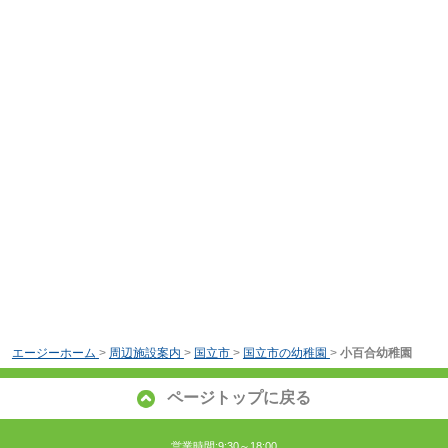
エージーホーム
>
周辺施設案内
>
国立市
>
国立市の幼稚園
>
小百合幼稚園
ページトップに戻る
営業時間:9:30～18:00