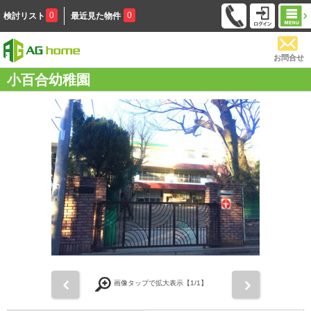
0
0
検討リスト
最近見た物件
お問合せ
小百合幼稚園
前
次
画像タップで拡大表示【
1
/1】