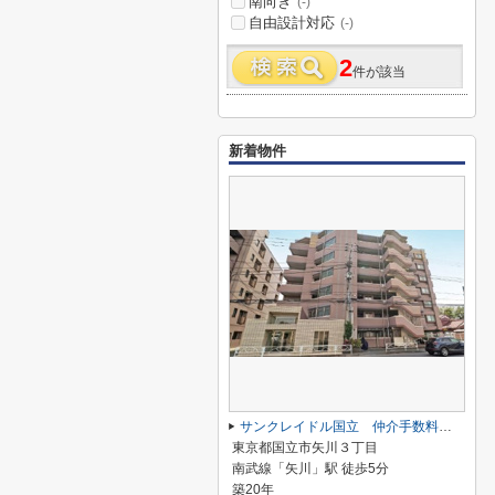
南向き
(-)
自由設計対応
(-)
2
件が該当
新着物件
サンクレイドル国立 仲介手数料半額！
東京都国立市矢川３丁目
南武線「矢川」駅 徒歩5分
築20年