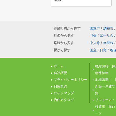
市区町村から探す
国立市
/
調布市
/
町名から探す
谷保
/
富士見台
/
路線から探す
中央線
/
南武線
/
駅から探す
国立
/
日野
/
谷
ホーム
絶対お得！仲
会社概要
物件特集
プライバシーポリシー
地域密着！ 
利用規約
新築一戸建て
サイトマップ
集
物件カタログ
リフォーム・
投資用 収益
ート