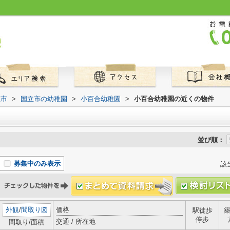
立市
>
国立市の幼稚園
>
小百合幼稚園
>
小百合幼稚園の近くの物件
並び順：
募集中のみ表示
該
外観
/
間取り図
価格
駅徒歩
停歩
交通 / 所在地
間取り/面積