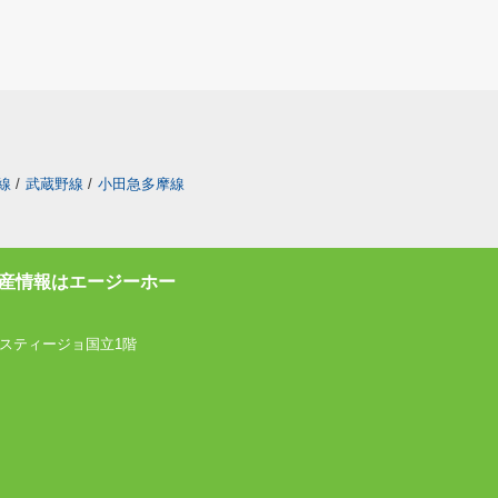
線
/
武蔵野線
/
小田急多摩線
産情報はエージーホー
スティージョ国立1階