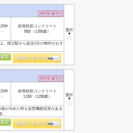
8月7日 値下げ
29年
鉄骨鉄筋コンクリート
選択
-
8階/（13階建）
▼
には、国立駅から徒歩2分の物件がおす
.
8月7日 値下げ
29年
鉄骨鉄筋コンクリート
選択
-
11階/（12階建）
▼
の湯が冷めた時も追焚機能浴室がある
..