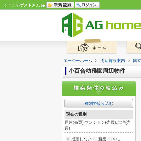
ようこそ
ゲスト
さん
エージーホーム
>
周辺施設案内
>
国
小百合幼稚園周辺物件
種別で絞り込む
現在の種別
戸建(売買),マンション(売買),土地(売
買)
指定しない
新築
中古