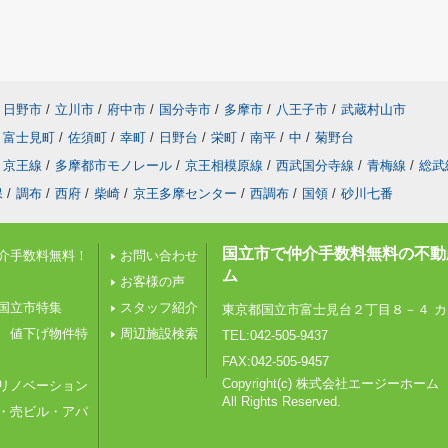
日野市
/
立川市
/
府中市
/
国分寺市
/
多摩市
/
八王子市
/
武蔵村山市
富士見町
/
佐須町
/
幸町
/
日野台
/
栄町
/
南平
/
中
/
菊野台
京王線
/
多摩都市モノレール
/
京王相模原線
/
西武国分寺線
/
青梅線
/
総武
保
/
調布
/
西府
/
柴崎
/
京王多摩センター
/
西調布
/
国領
/
砂川七番
国立市で仲介手数料無料の不動
介手数料無料！
お問い合わせ
ム
お客様の声
国立市特集
スタッフ紹介
東京都国立市富士見台２丁目８－４ カ
 値下げ物件特
周辺施設検索
TEL:042-505-9437
FAX:042-505-9457
Copyright(c) 株式会社エージーホーム
リノベーション
All Rights Reserved.
・売ビル・アパ