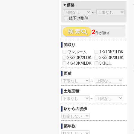
▼価格
～
値下げ物件
2
件が該当
間取り
ワンルーム
1K/1DK/1LDK
2K/2DK/2LDK
3K/3DK/3LDK
4K/4DK/4LDK
5K以上
面積
～
土地面積
～
駅からの徒歩
築年数