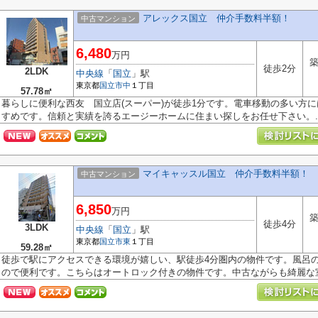
アレックス国立 仲介手数料半額！
中古マンション
6,480
万円
築
徒歩2分
2LDK
中央線
「
国立
」駅
東京都
国立市
中
１丁目
57.78㎡
暮らしに便利な西友 国立店(スーパー)が徒歩1分です。電車移動の多い方
すめです。信頼と実績を誇るエージーホームに住まい探しをお任せ下さい。..
マイキャッスル国立 仲介手数料半額！
中古マンション
6,850
万円
築
徒歩4分
3LDK
中央線
「
国立
」駅
東京都
国立市
東
１丁目
59.28㎡
徒歩で駅にアクセスできる環境が嬉しい、駅徒歩4分圏内の物件です。風呂
ので便利です。こちらはオートロック付きの物件です。中古ながらも綺麗な室.