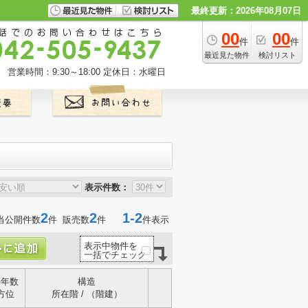
最終更新：2026年08月07日
00
00
件
件
最近見た物件
検討リスト
営業時間：9:30～18:00
定休日：水曜日
表示件数：
2
2
1-2
当公開件数
件 販売数
件
件表示
表示中物件を
一括でチェック
築年数
構造
方位
所在階 / （階建）