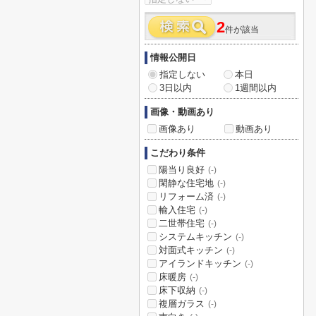
2
件が該当
情報公開日
指定しない
本日
3日以内
1週間以内
画像・動画あり
画像あり
動画あり
こだわり条件
陽当り良好
(-)
閑静な住宅地
(-)
リフォーム済
(-)
輸入住宅
(-)
二世帯住宅
(-)
システムキッチン
(-)
対面式キッチン
(-)
アイランドキッチン
(-)
床暖房
(-)
床下収納
(-)
複層ガラス
(-)