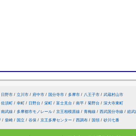
日野市
/
立川市
/
府中市
/
国分寺市
/
多摩市
/
八王子市
/
武蔵村山市
佐須町
/
幸町
/
日野台
/
栄町
/
富士見台
/
南平
/
菊野台
/
深大寺東町
南武線
/
多摩都市モノレール
/
京王相模原線
/
青梅線
/
西武国分寺線
/
総武
野
/
柴崎
/
国立
/
谷保
/
京王多摩センター
/
西調布
/
国領
/
砂川七番