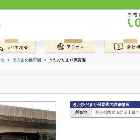
立市
>
国立市の保育園
>
きたひだまり保育園
きたひだまり保育園の詳細情報
所在地
東京都国立市北３丁目４