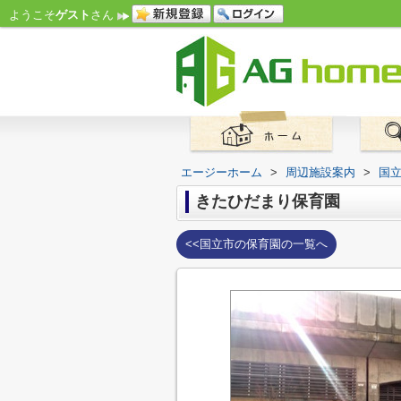
ようこそ
ゲスト
さん
エージーホーム
>
周辺施設案内
>
国
きたひだまり保育園
<<国立市の保育園の一覧へ