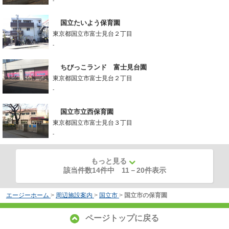
-
国立たいよう保育園
東京都国立市富士見台２丁目
-
ちびっこランド 富士見台園
東京都国立市富士見台２丁目
-
国立市立西保育園
東京都国立市富士見台３丁目
-
もっと見る
該当件数14件中
11
－
20
件表示
エージーホーム
>
周辺施設案内
>
国立市
>
国立市の保育園
ページトップに戻る