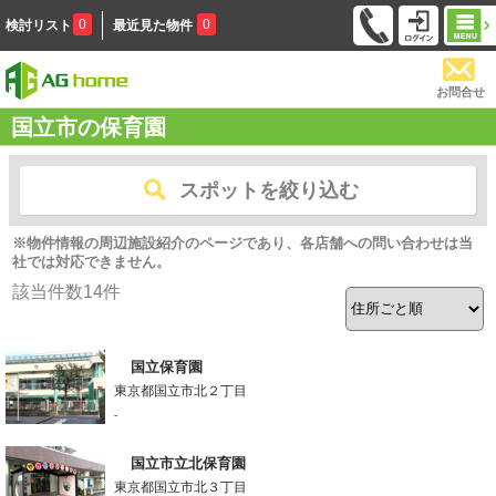
0
0
検討リスト
最近見た物件
お問合せ
国立市の保育園
スポットを絞り込む
※物件情報の周辺施設紹介のページであり、各店舗への問い合わせは当
社では対応できません。
該当件数
14
件
国立保育園
東京都国立市北２丁目
-
国立市立北保育園
東京都国立市北３丁目