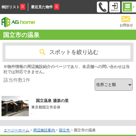
0
0
検討リスト
最近見た物件
お問合せ
国立市の温泉
スポットを絞り込む
※物件情報の周辺施設紹介のページであり、各店舗への問い合わせは当
社では対応できません。
該当件数
1
件
国立温泉 湯楽の里
東京都国立市谷保
-
エージーホーム
>
周辺施設案内
>
国立市
>
国立市の温泉