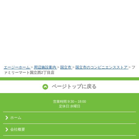
エージーホーム
>
周辺施設案内
>
国立市
>
国立市のコンビニエンスストア
>
フ
ァミリーマート国立西2丁目店
ページトップに戻る
営業時間:9:30～18:00
定休日:水曜日
ホーム
会社概要