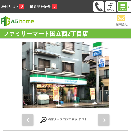
0
0
検討リスト
最近見た物件
お問合せ
ファミリーマート国立西2丁目店
前
次
画像タップで拡大表示【
1
/1】