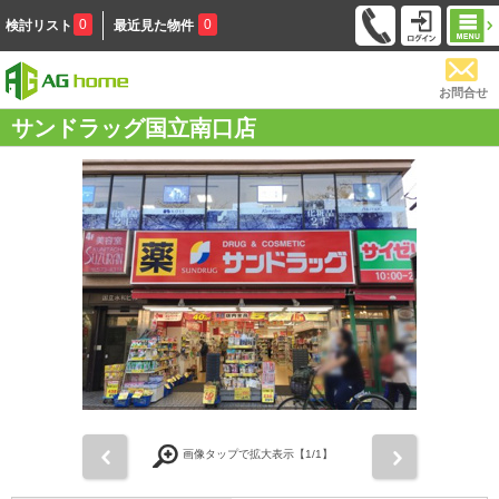
0
0
検討リスト
最近見た物件
お問合せ
サンドラッグ国立南口店
前
次
画像タップで拡大表示【
1
/1】