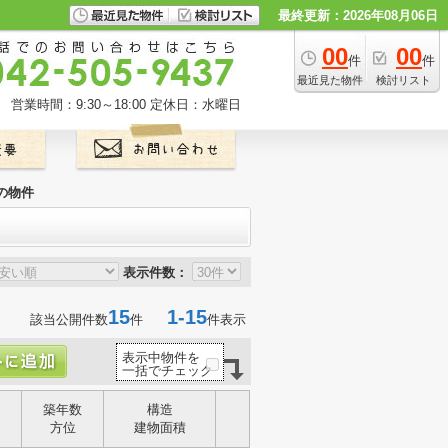
最終更新：2026年08月06日
00
00
件
件
最近見た物件
検討リスト
営業時間：9:30～18:00
定休日：水曜日
の物件
表示件数：
15
1-15
該当公開件数
件
件表示
表示中物件を
一括でチェック
築年数
構造
方位
建物面積