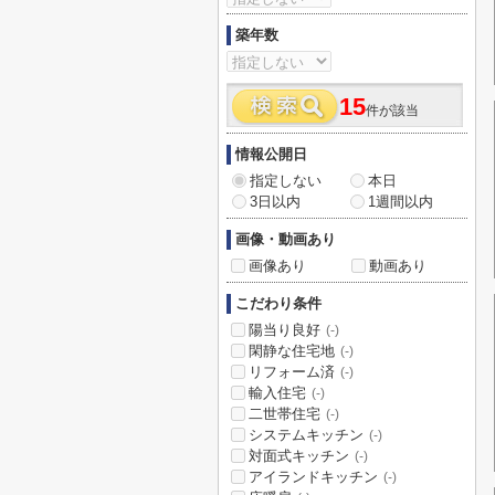
築年数
15
件が該当
情報公開日
指定しない
本日
3日以内
1週間以内
画像・動画あり
画像あり
動画あり
こだわり条件
陽当り良好
(-)
閑静な住宅地
(-)
リフォーム済
(-)
輸入住宅
(-)
二世帯住宅
(-)
システムキッチン
(-)
対面式キッチン
(-)
アイランドキッチン
(-)