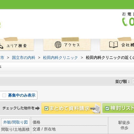
立市
>
国立市の内科
>
松田内科クリニック
>
松田内科クリニックの近く
件
並び順：
募集中のみ表示
外観
/
間取り図
価格
駅徒歩
停歩
交通 / 所在地
間取り/土地面積