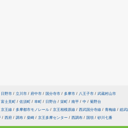
日野市
/
立川市
/
府中市
/
国分寺市
/
多摩市
/
八王子市
/
武蔵村山市
富士見町
/
佐須町
/
幸町
/
日野台
/
栄町
/
南平
/
中
/
菊野台
京王線
/
多摩都市モノレール
/
京王相模原線
/
西武国分寺線
/
青梅線
/
総武
野
/
西府
/
調布
/
柴崎
/
京王多摩センター
/
西調布
/
国領
/
砂川七番