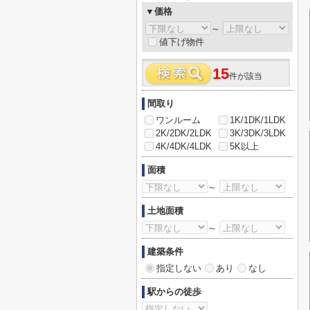
▼価格
～
値下げ物件
15
件が該当
間取り
ワンルーム
1K/1DK/1LDK
2K/2DK/2LDK
3K/3DK/3LDK
4K/4DK/4LDK
5K以上
面積
～
土地面積
～
建築条件
指定しない
あり
なし
駅からの徒歩