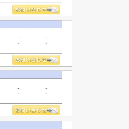
-
-
-
-
-
-
-
-