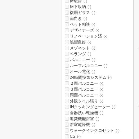
床暖房
(-)
床下収納
(-)
複層ガラス
(-)
南向き
(-)
ペット相談
(-)
デザイナーズ
(-)
リノベーション済
(-)
眺望良好
(-)
メゾネット
(-)
ベランダ
(-)
バルコニー
(-)
ルーフバルコニー
(-)
オール電化
(-)
24時間換気システム
(-)
２面バルコニー
(-)
３面バルコニー
(-)
両面バルコニー
(-)
外観タイル張り
(-)
IHクッキングヒーター
(-)
食器洗い乾燥機
(-)
追焚機能浴室
(-)
浴室乾燥機
(-)
ウォークインクロゼット
(-)
CS
(-)