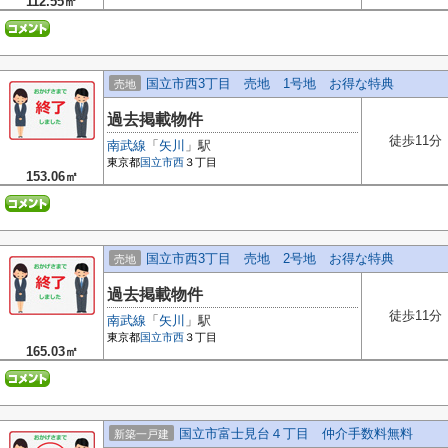
112.55㎡
国立市西3丁目 売地 1号地 お得な特典
売地
過去掲載物件
徒歩11分
南武線
「
矢川
」駅
東京都
国立市
西
３丁目
153.06㎡
国立市西3丁目 売地 2号地 お得な特典
売地
過去掲載物件
徒歩11分
南武線
「
矢川
」駅
東京都
国立市
西
３丁目
165.03㎡
国立市富士見台４丁目 仲介手数料無料
新築一戸建