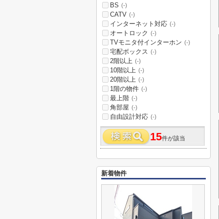
BS
(-)
CATV
(-)
インターネット対応
(-)
オートロック
(-)
TVモニタ付インターホン
(-)
宅配ボックス
(-)
2階以上
(-)
10階以上
(-)
20階以上
(-)
1階の物件
(-)
最上階
(-)
角部屋
(-)
自由設計対応
(-)
15
件が該当
新着物件