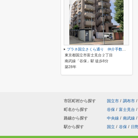
プラネ国立さくら通り 仲介手数料半額！
東京都国立市富士見台２丁目
南武線「谷保」駅 徒歩8分
築28年
市区町村から探す
国立市
/
調布市
/
町名から探す
谷保
/
富士見台
/
路線から探す
中央線
/
南武線
/
駅から探す
国立
/
谷保
/
日