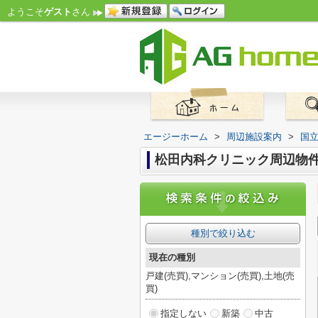
ようこそ
ゲスト
さん
エージーホーム
>
周辺施設案内
>
国
松田内科クリニック周辺物
種別で絞り込む
現在の種別
戸建(売買),マンション(売買),土地(売
買)
指定しない
新築
中古