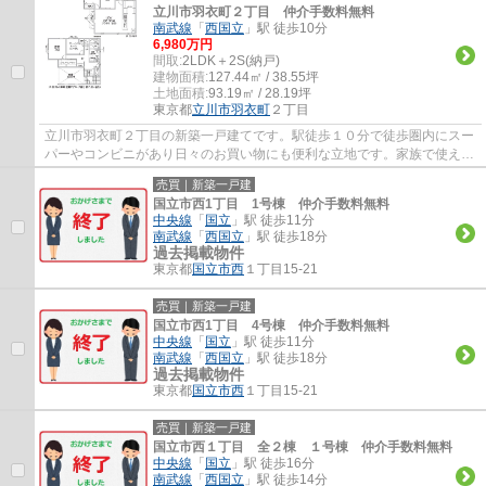
立川市羽衣町２丁目 仲介手数料無料
南武線
「
西国立
」駅 徒歩10分
6,980万円
間取:
2LDK＋2S(納戸)
建物面積:
127.44㎡ / 38.55坪
土地面積:
93.19㎡ / 28.19坪
東京都
立川市
羽衣町
２丁目
立川市羽衣町２丁目の新築一戸建てです。駅徒歩１０分で徒歩圏内にスー
パーやコンビニがあり日々のお買い物にも便利な立地です。家族で使える
ウォークインクローゼットがついた２LDK＋...
売買｜新築一戸建
国立市西1丁目 1号棟 仲介手数料無料
中央線
「
国立
」駅 徒歩11分
南武線
「
西国立
」駅 徒歩18分
過去掲載物件
東京都
国立市
西
１丁目15-21
売買｜新築一戸建
国立市西1丁目 4号棟 仲介手数料無料
中央線
「
国立
」駅 徒歩11分
南武線
「
西国立
」駅 徒歩18分
過去掲載物件
東京都
国立市
西
１丁目15-21
売買｜新築一戸建
国立市西１丁目 全２棟 １号棟 仲介手数料無料
中央線
「
国立
」駅 徒歩16分
南武線
「
西国立
」駅 徒歩14分