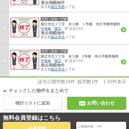
過去掲載物件
東京都
国立市
西
１丁目
売買｜新築一戸建
国立市北２丁目 全２棟 １号棟 仲介手数料無料
中央線
「
国立
」駅 徒歩13分
過去掲載物件
東京都
国立市
北
２丁目
売買｜新築一戸建
国立市北２丁目 全２棟 2号棟 仲介手数料無料
中央線
「
国立
」駅 徒歩13分
過去掲載物件
東京都
国立市
北
２丁目
該当公開件数
10
件 販売数
1
件
1-10
件表示
チェックした物件をまとめて
検討リストに追加
お問い合わせ
無料会員登録はこちら
公開物件数：
0
件
会員登録