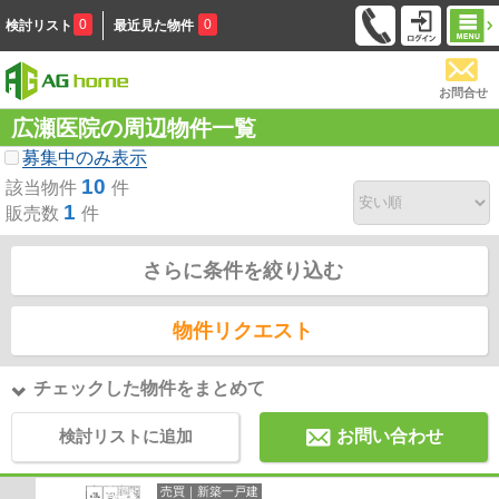
0
0
検討リスト
最近見た物件
お問合せ
広瀬医院の周辺物件一覧
募集中のみ表示
10
該当物件
件
1
販売数
件
さらに条件を絞り込む
物件リクエスト
チェックした物件をまとめて
検討リストに追加
お問い合わせ
売買｜新築一戸建