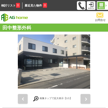
0
0
検討リスト
最近見た物件
お問合せ
田中整形外科
前
次
画像タップで拡大表示【
1
/1】