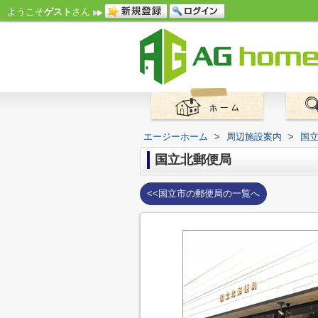
ようこそ
ゲスト
さん
エージーホーム
>
周辺施設案内
>
国
国立北郵便局
<<国立市の郵便局の一覧へ