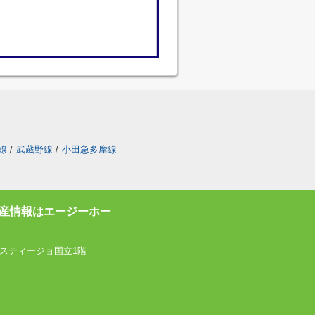
線
/
武蔵野線
/
小田急多摩線
産情報はエージーホー
スティージョ国立1階