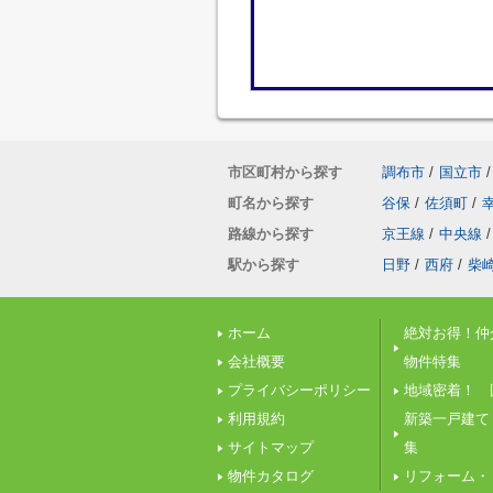
市区町村から探す
調布市
/
国立市
/
町名から探す
谷保
/
佐須町
/
路線から探す
京王線
/
中央線
/
駅から探す
日野
/
西府
/
柴
ホーム
絶対お得！仲
会社概要
物件特集
プライバシーポリシー
地域密着！ 
利用規約
新築一戸建て
サイトマップ
集
物件カタログ
リフォーム・