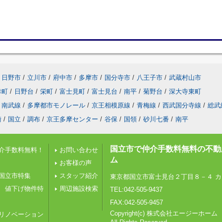
日野市
/
立川市
/
府中市
/
多摩市
/
国分寺市
/
八王子市
/
武蔵村山市
幸町
/
日野台
/
栄町
/
富士見町
/
富士見台
/
南平
/
菊野台
/
深大寺東町
南武線
/
多摩都市モノレール
/
京王相模原線
/
青梅線
/
西武国分寺線
/
総武
崎
/
国立
/
調布
/
京王多摩センター
/
谷保
/
国領
/
砂川七番
/
南平
国立市で仲介手数料無料の不動
介手数料無料！
お問い合わせ
ム
お客様の声
国立市特集
スタッフ紹介
東京都国立市富士見台２丁目８－４ カ
 値下げ物件特
周辺施設検索
TEL:042-505-9437
FAX:042-505-9457
Copyright(c) 株式会社エージーホーム
リノベーション