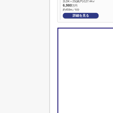
2LDK＋2S(納戸)/127.44㎡
6,980
万円
約459m／6分
詳細を見る