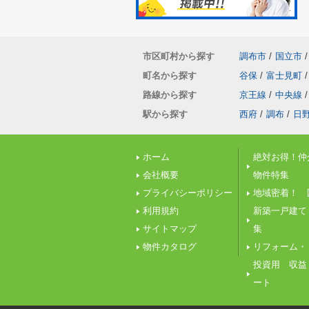
市区町村から探す
調布市
/
国立市
/
町名から探す
谷保
/
富士見町
/
路線から探す
京王線
/
中央線
/
駅から探す
西府
/
調布
/
日
ホーム
絶対お得！仲
会社概要
物件特集
プライバシーポリシー
地域密着！ 
利用規約
新築一戸建て
サイトマップ
集
物件カタログ
リフォーム・
投資用 収益
ート