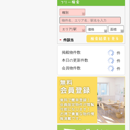
種別
エリア| 駅
価格
面積
-
件該当
掲載物件数
件
本日の更新件数
件
会員物件数
件