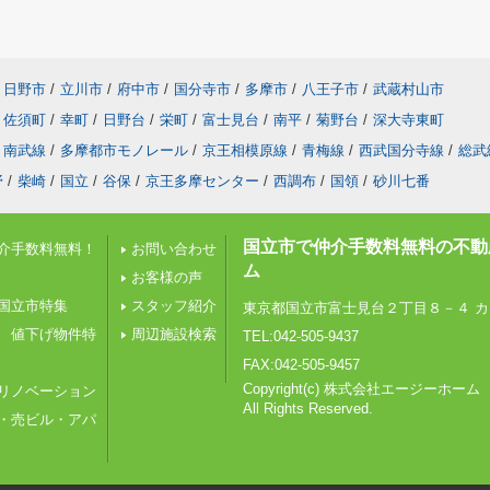
日野市
/
立川市
/
府中市
/
国分寺市
/
多摩市
/
八王子市
/
武蔵村山市
佐須町
/
幸町
/
日野台
/
栄町
/
富士見台
/
南平
/
菊野台
/
深大寺東町
南武線
/
多摩都市モノレール
/
京王相模原線
/
青梅線
/
西武国分寺線
/
総武
野
/
柴崎
/
国立
/
谷保
/
京王多摩センター
/
西調布
/
国領
/
砂川七番
国立市で仲介手数料無料の不動
介手数料無料！
お問い合わせ
ム
お客様の声
国立市特集
スタッフ紹介
東京都国立市富士見台２丁目８－４ カ
 値下げ物件特
周辺施設検索
TEL:042-505-9437
FAX:042-505-9457
Copyright(c) 株式会社エージーホーム
リノベーション
All Rights Reserved.
・売ビル・アパ