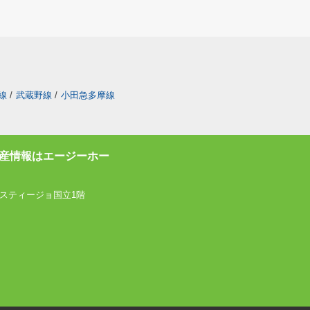
線
/
武蔵野線
/
小田急多摩線
産情報はエージーホー
スティージョ国立1階