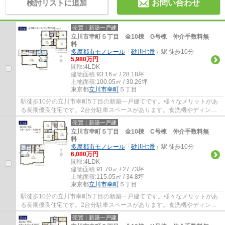
検討リストに追加
お問い合わせ
売買｜新築一戸建
立川市幸町５丁目 全10棟 G号棟 仲介手数料無
料
多摩都市モノレール
「
砂川七番
」駅 徒歩10分
5,980万円
間取:
4LDK
建物面積:
93.16㎡ / 28.18坪
土地面積:
100.05㎡ / 30.26坪
東京都
立川市
幸町
５丁目
駅徒歩10分の立川市幸町5丁目の新築一戸建てです。様々なメリットがあ
る長期優良住宅です。2台分駐車スペースがあります。食洗機やディンプ
ルキー等、設備も充実しています。立川市で...
売買｜新築一戸建
立川市幸町５丁目 全10棟 C号棟 仲介手数料無
料
多摩都市モノレール
「
砂川七番
」駅 徒歩10分
6,080万円
間取:
4LDK
建物面積:
91.70㎡ / 27.73坪
土地面積:
115.05㎡ / 34.8坪
東京都
立川市
幸町
５丁目
駅徒歩10分の立川市幸町5丁目の新築一戸建てです。様々なメリットがあ
る長期優良住宅です。2台分駐車スペースがあります。食洗機やディンプ
ルキー等、設備も充実しています。立川市で...
売買｜新築一戸建