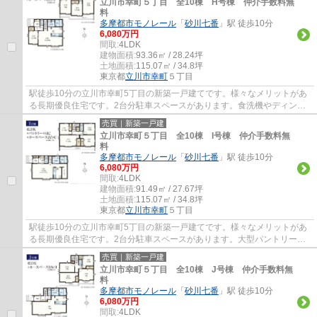
立川市幸町５丁目 全10棟 H号棟 仲介手数料無
料
多摩都市モノレール
「
砂川七番
」駅 徒歩10分
6,080万円
間取:
4LDK
建物面積:
93.36㎡ / 28.24坪
土地面積:
115.07㎡ / 34.8坪
東京都
立川市
幸町
５丁目
駅徒歩10分の立川市幸町5丁目の新築一戸建てです。様々なメリットがあ
る長期優良住宅です。2台分駐車スペースがあります。食洗機やディンプ
ルキー等、設備も充実しています。立川市で...
売買｜新築一戸建
立川市幸町５丁目 全10棟 I号棟 仲介手数料無
料
多摩都市モノレール
「
砂川七番
」駅 徒歩10分
6,080万円
間取:
4LDK
建物面積:
91.49㎡ / 27.67坪
土地面積:
115.07㎡ / 34.8坪
東京都
立川市
幸町
５丁目
駅徒歩10分の立川市幸町5丁目の新築一戸建てです。様々なメリットがあ
る長期優良住宅です。2台分駐車スペースがあります。大型パントリーが
あるので食品の収納に便利です。食洗機やデ...
売買｜新築一戸建
立川市幸町５丁目 全10棟 J号棟 仲介手数料無
料
多摩都市モノレール
「
砂川七番
」駅 徒歩10分
6,080万円
間取:
4LDK