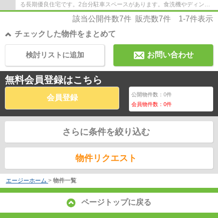
る長期優良住宅です。2台分駐車スペースがあります。食洗機やディンプ
ルキー等、設備も充実しています。立川市で...
該当公開件数
7
件 販売数
7
件
1-7
件表示
チェックした物件をまとめて
検討リストに追加
お問い合わせ
無料会員登録はこちら
公開物件数：
0
件
会員登録
会員物件数：
0
件
さらに条件を絞り込む
物件リクエスト
エージーホーム
>
物件一覧
ページトップに戻る