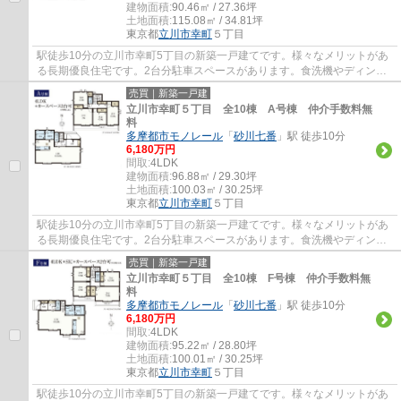
建物面積:
90.46㎡ / 27.36坪
土地面積:
115.08㎡ / 34.81坪
東京都
立川市
幸町
５丁目
駅徒歩10分の立川市幸町5丁目の新築一戸建てです。様々なメリットがあ
る長期優良住宅です。2台分駐車スペースがあります。食洗機やディンプ
ルキー等、設備も充実しています。立川市で...
売買｜新築一戸建
立川市幸町５丁目 全10棟 A号棟 仲介手数料無
料
多摩都市モノレール
「
砂川七番
」駅 徒歩10分
6,180万円
間取:
4LDK
建物面積:
96.88㎡ / 29.30坪
土地面積:
100.03㎡ / 30.25坪
東京都
立川市
幸町
５丁目
駅徒歩10分の立川市幸町5丁目の新築一戸建てです。様々なメリットがあ
る長期優良住宅です。2台分駐車スペースがあります。食洗機やディンプ
ルキー等、設備も充実しています。立川市で...
売買｜新築一戸建
立川市幸町５丁目 全10棟 F号棟 仲介手数料無
料
多摩都市モノレール
「
砂川七番
」駅 徒歩10分
6,180万円
間取:
4LDK
建物面積:
95.22㎡ / 28.80坪
土地面積:
100.01㎡ / 30.25坪
東京都
立川市
幸町
５丁目
駅徒歩10分の立川市幸町5丁目の新築一戸建てです。様々なメリットがあ