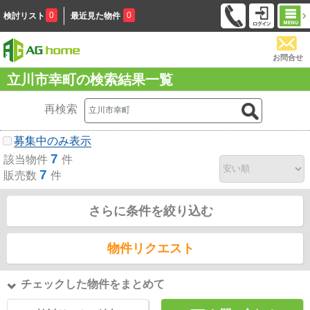
0
0
検討リスト
最近見た物件
お問合せ
立川市幸町の検索結果一覧
再検索
募集中のみ表示
7
該当物件
件
7
販売数
件
さらに条件を絞り込む
物件リクエスト
チェックした物件をまとめて