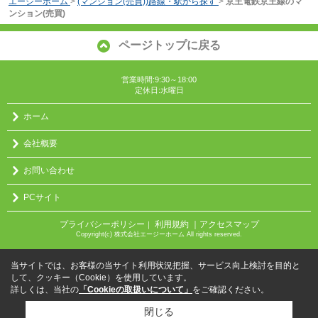
エージーホーム
>
(マンション(売買))路線・駅から探す
>
京王電鉄京王線のマ
ンション(売買)
ページトップに戻る
営業時間:9:30～18:00
定休日:水曜日
ホーム
会社概要
お問い合わせ
PCサイト
プライバシーポリシー
利用規約
｜アクセスマップ
｜
Copyright(c) 株式会社エージーホーム All rights reserved.
当サイトでは、お客様の当サイト利用状況把握、サービス向上検討を目的と
して、クッキー（Cookie）を使用しています。
詳しくは、当社の
「Cookieの取扱いについて」
をご確認ください。
閉じる