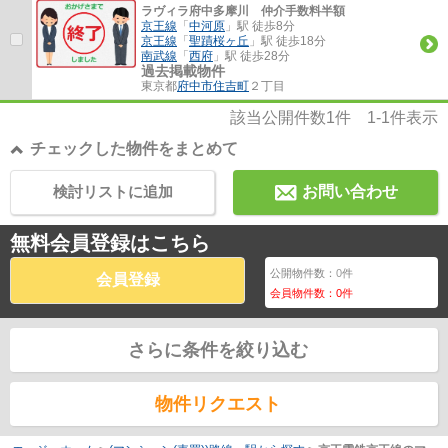
ラヴィラ府中多摩川 仲介手数料半額
京王線
「
中河原
」駅 徒歩8分
京王線
「
聖蹟桜ヶ丘
」駅 徒歩18分
南武線
「
西府
」駅 徒歩28分
過去掲載物件
東京都
府中市
住吉町
２丁目
該当公開件数
1
件
1-1
件表示
チェックした物件をまとめて
検討リストに追加
お問い合わせ
無料会員登録はこちら
公開物件数：
0
件
会員登録
会員物件数：
0
件
さらに条件を絞り込む
物件リクエスト