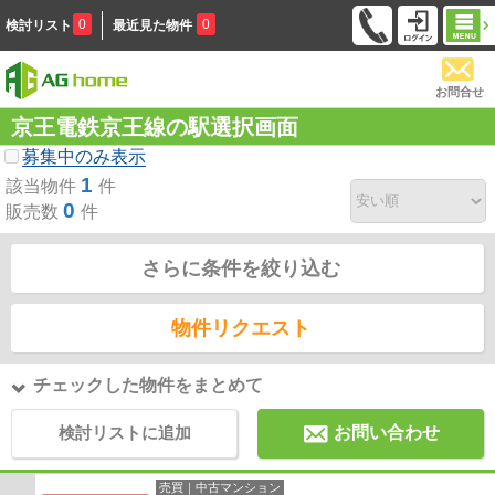
0
0
検討リスト
最近見た物件
お問合せ
京王電鉄京王線の駅選択画面
募集中のみ表示
1
該当物件
件
0
販売数
件
さらに条件を絞り込む
物件リクエスト
チェックした物件をまとめて
検討リストに追加
お問い合わせ
売買｜中古マンション