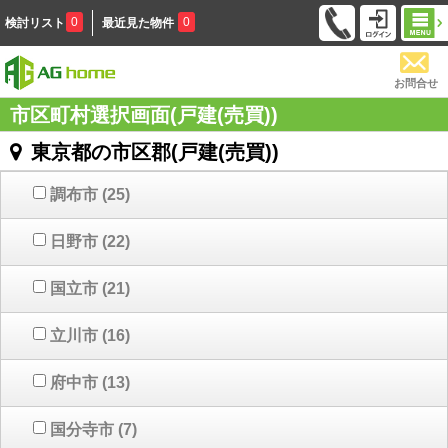
0
0
検討リスト
最近見た物件
お問合せ
市区町村選択画面(戸建(売買))
東京都の市区郡(戸建(売買))
調布市
(25)
日野市
(22)
国立市
(21)
立川市
(16)
府中市
(13)
国分寺市
(7)