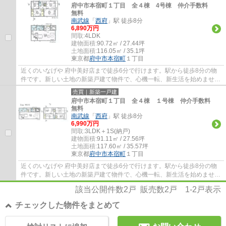
府中市本宿町１丁目 全４棟 4号棟 仲介手数料
無料
南武線
「
西府
」駅 徒歩8分
6,890万円
間取:
4LDK
建物面積:
90.72㎡ / 27.44坪
土地面積:
116.05㎡ / 35.1坪
東京都
府中市
本宿町
１丁目
近くのいなげや 府中美好店まで徒歩6分で行けます。駅から徒歩8分の物
件です。新しい土地の新築戸建て物件で、心機一転、新生活を始めません
か。東南側道路に面した物件は住んでみてわ...
売買｜新築一戸建
府中市本宿町１丁目 全４棟 １号棟 仲介手数料
無料
南武線
「
西府
」駅 徒歩8分
6,990万円
間取:
3LDK＋1S(納戸)
建物面積:
91.11㎡ / 27.56坪
土地面積:
117.60㎡ / 35.57坪
東京都
府中市
本宿町
１丁目
近くのいなげや 府中美好店まで徒歩6分で行けます。駅から徒歩8分の物
件です。新しい土地の新築戸建て物件で、心機一転、新生活を始めません
か。東南側道路に面した物件は住んでみてわ...
該当公開件数
2
戸 販売数
2
戸
1-2
戸表示
チェックした物件をまとめて