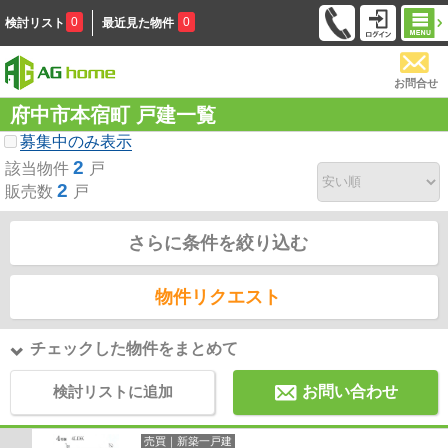
0
0
検討リスト
最近見た物件
お問合せ
府中市本宿町 戸建一覧
募集中のみ表示
2
該当物件
戸
2
販売数
戸
さらに条件を絞り込む
物件リクエスト
チェックした物件をまとめて
検討リストに追加
お問い合わせ
売買｜新築一戸建