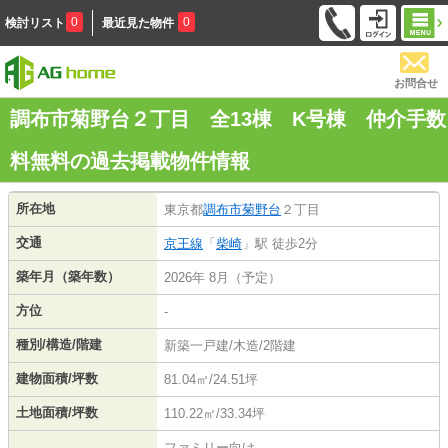
0
0
検討リスト
最近見た物件
お問合せ
調布市菊野台２丁目 全13棟 K号棟 仲介手数
料無料の過去掲載物件情報
所在地
東京都
調布市
菊野台
２丁目
交通
京王線
「
柴崎
」駅 徒歩2分
築年月（築年数）
2026年 8月（予定）
方位
-
種別/構造/階建
新築一戸建/木造/2階建
建物面積/坪数
81.04㎡/24.51坪
土地面積/坪数
110.22㎡/33.34坪
ファミリー向け