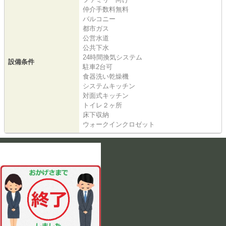
仲介手数料無料
バルコニー
都市ガス
公営水道
公共下水
24時間換気システム
設備条件
駐車2台可
食器洗い乾燥機
システムキッチン
対面式キッチン
トイレ２ヶ所
床下収納
ウォークインクロゼット