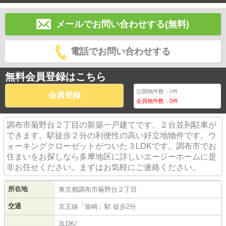
メールでお問い合わせする(無料)
電話でお問い合わせする
無料会員登録はこちら
公開物件数：
0
件
会員登録
会員物件数：
0
件
調布市菊野台２丁目の新築一戸建てです。２台並列駐車が
できます。駅徒歩２分の利便性の高い好立地物件です。ウ
ォーキングクローゼットがついた３LDKです。調布市でお
住まいをお探しなら多摩地区に詳しいエージーホームに是
非お任せください。まずはお気軽にご連絡ください。
所在地
東京都
調布市
菊野台
２丁目
交通
京王線
「
柴崎
」駅 徒歩2分
3LDK/