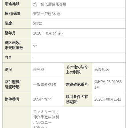
用途地域
第一種低層住居専用
種別/構造
新築一戸建/木造
階建
2階建
築年月
2026年 8月 (予定)
総区画数/
-/-
販売区画数
向き
-
その他の法令
現況
未完成
高度地区
上の制限
取引態様/
第HPA-26-01983-
一般媒介/相談
建築確認番号
引渡時期
1号
取引条件の有
物件番号
105477977
2026年08月15日
効期限
ファミリー向け
仲介手数料無料
バルコニー
都市ガス