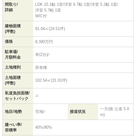
間取り/
LDK 15.1帖 1室
/
洋室 6.7帖 1室
/
洋室 5.2帖 1室
/
詳細
洋室 5.7帖 1室
WIC付
建物面積
81.04㎡(24.51坪)
(坪数)
価格
8,390万円
駐車場/
有(2台)/-
月額料金
土地権利
所有権
土地面積
102.54㎡(31.01坪)
(坪数)
私道負担面積/
-/-
セットバック
一方(南 公道 5.0
地目/地勢
宅地/-
接道状況
m)
建ぺい率/
40%/80%
容積率