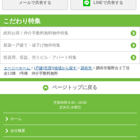
メールで共有する
LINEで共有する
こだわり特集
絶対お得！仲介手数料無料物件特集
新築一戸建て・値下げ物件特集
投資用、収益、売りビル・アパート特集
エージーホーム
>
(戸建(売買))地域から探す
>
調布市
>
調布市菊野台２丁目
全13棟 I号棟 仲介手数料無料
ページトップに戻る
営業時間:9:30～18:00
定休日:水曜日
ホーム
会社概要