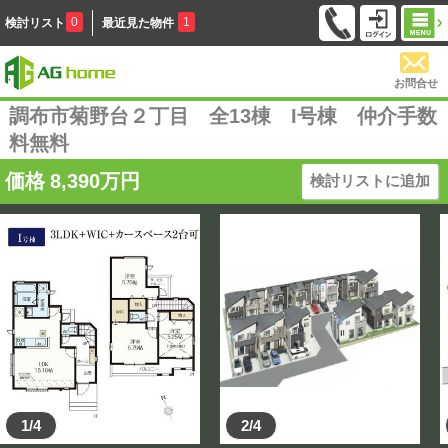
0
1
検討リスト
最近見た物件
お問合せ
調布市菊野台２丁目 全13棟 I号棟 仲介手数
料無料
価格
8,390
万円
検討リストに追加
1/4
2/4