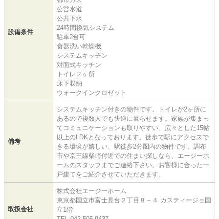
公営水道
公共下水
24時間換気システム
設備条件
駐車2台可
食器洗い乾燥機
システムキッチン
対面式キッチン
トイレ２ヶ所
床下収納
ウォークインクロゼット
システムキッチン付きの物件です。トイレが2ヶ所に
あるので複数人でも快適に暮らせます。家族が集まっ
てコミュニケーションも取りやすい、広々とした15帖
以上のLDKとなっております。徒歩で駅にアクセスで
備考
きる環境が嬉しい、駅徒歩2分圏内の物件です。調布
市や京王線柴崎付近での住まい探しなら、エージーホ
ームのスタッフまでご連絡下さい。お客様に合った一
戸建てをご紹介させていただきます。
株式会社エージーホーム
東京都国立市富士見台２丁目８－４ カスティージョ国
取扱会社
立1階
TEL:042-505-9437