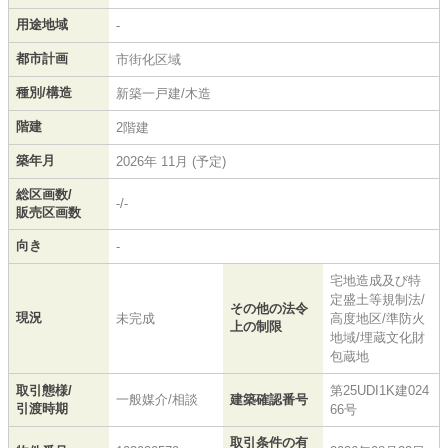
用途地域
-
都市計画
市街化区域
種別/構造
新築一戸建/木造
階建
2階建
築年月
2026年 11月 (予定)
総区画数/
-/-
販売区画数
向き
-
宅地造成及び特
定盛土等規制法/
その他の法令
現況
未完成
高度地区/準防火
上の制限
地域/埋蔵文化財
包蔵地
取引態様/
第25UDI1K建024
一般媒介/相談
建築確認番号
引渡時期
66号
取引条件の有