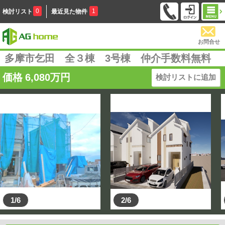
0
1
検討リスト
最近見た物件
お問合せ
多摩市乞田 全３棟 3号棟 仲介手数料無料
価格
6,080
万円
検討リストに追加
1/6
2/6