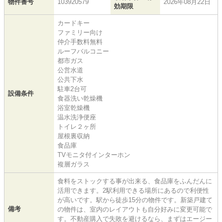
物件番号
103920579
2026年08月22日
効期限
カードキー
ファミリー向け
仲介手数料無料
ルーフバルコニー
都市ガス
公営水道
公共下水
駐車2台可
設備条件
食器洗い乾燥機
浴室乾燥機
温水洗浄便座
トイレ２ヶ所
屋根裏収納
食品庫
TVモニタ付インターホン
複層ガラス
食料をストックする事が出来る、食品庫をふんだんに
活用できます。2駅利用できる場所にあるので利便性
が高いです。駅から徒歩15分の物件です。新築戸建て
備考
の物件は、室内のレイアウトも自分好みに変更可能で
す。不動産購入で失敗を避けるなら、まずはエージー