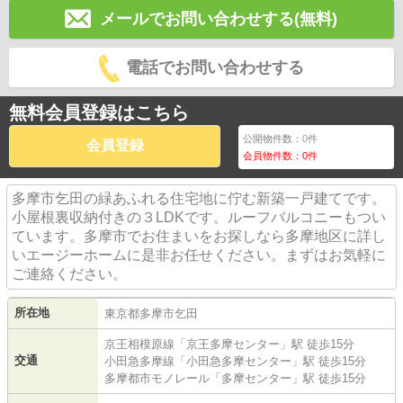
メールでお問い合わせする(無料)
電話でお問い合わせする
無料会員登録はこちら
公開物件数：
0
件
会員登録
会員物件数：
0
件
多摩市乞田の緑あふれる住宅地に佇む新築一戸建てです。
小屋根裏収納付きの３LDKです。ルーフバルコニーもつい
ています。多摩市でお住まいをお探しなら多摩地区に詳し
いエージーホームに是非お任せください。まずはお気軽に
ご連絡ください。
所在地
東京都
多摩市
乞田
京王相模原線
「
京王多摩センター
」駅 徒歩15分
交通
小田急多摩線
「
小田急多摩センター
」駅 徒歩15分
多摩都市モノレール
「
多摩センター
」駅 徒歩15分