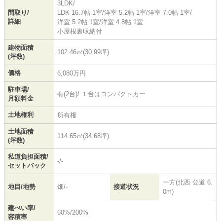
3LDK/
間取り/
LDK 16.7帖 1室
/
洋室 5.2帖 1室
/
洋室 7.0帖 1室
/
詳細
洋室 5.2帖 1室
/
洋室 4.8帖 1室
小屋根裏収納付
建物面積
102.46㎡(30.99坪)
(坪数)
価格
6,080万円
駐車場/
有(2台)/ １台はコンパクトカー
月額料金
土地権利
所有権
土地面積
114.65㎡(34.68坪)
(坪数)
私道負担面積/
-/-
セットバック
一方(北西 公道 6.
地目/地勢
畑/-
接道状況
0m)
建ぺい率/
60%/200%
容積率