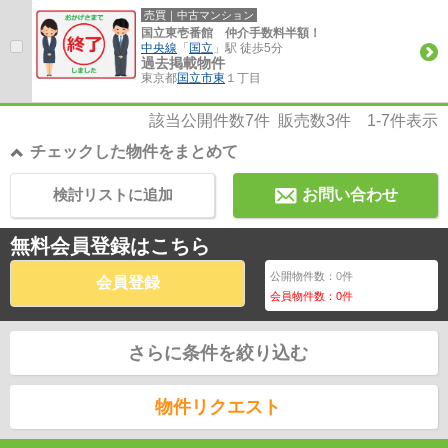
売買｜中古マンション
国立東壱番館 仲介手数料半額！
中央線
「
国立
」駅 徒歩5分
過去掲載物件
東京都
国立市
東
１丁目
該当公開件数
7
件 販売数
3
件
1-7
件表示
チェックした物件をまとめて
検討リストに追加
お問い合わせ
無料会員登録はこちら
公開物件数：
0
件
会員登録
会員物件数：
0
件
さらに条件を絞り込む
物件リクエスト