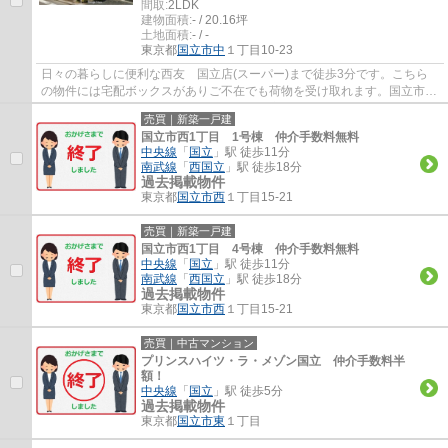
間取:
2LDK
建物面積:
- / 20.16坪
土地面積:
- / -
東京都
国立市
中
１丁目10-23
日々の暮らしに便利な西友 国立店(スーパー)まで徒歩3分です。こちら
の物件には宅配ボックスがありご不在でも荷物を受け取れます。国立市エ
リアで生活を始めるのであれば、中央線国立...
売買｜新築一戸建
国立市西1丁目 1号棟 仲介手数料無料
中央線
「
国立
」駅 徒歩11分
南武線
「
西国立
」駅 徒歩18分
過去掲載物件
東京都
国立市
西
１丁目15-21
売買｜新築一戸建
国立市西1丁目 4号棟 仲介手数料無料
中央線
「
国立
」駅 徒歩11分
南武線
「
西国立
」駅 徒歩18分
過去掲載物件
東京都
国立市
西
１丁目15-21
売買｜中古マンション
プリンスハイツ・ラ・メゾン国立 仲介手数料半
額！
中央線
「
国立
」駅 徒歩5分
過去掲載物件
東京都
国立市
東
１丁目