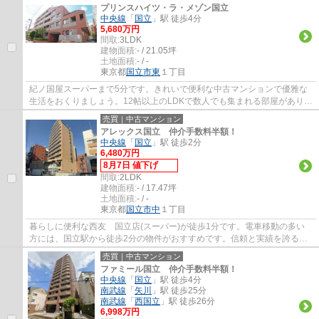
プリンスハイツ・ラ・メゾン国立
中央線
「
国立
」駅 徒歩4分
5,680万円
間取:
3LDK
建物面積:
- / 21.05坪
土地面積:
- / -
東京都
国立市
東
１丁目
紀ノ国屋スーパーまで5分です。きれいで便利な中古マンションで優雅な
生活をおくりましょう。12帖以上のLDKで数人でも集まれる部屋がありま
す。オートロック付き物件なので、安心して...
売買｜中古マンション
アレックス国立 仲介手数料半額！
中央線
「
国立
」駅 徒歩2分
6,480万円
8月7日 値下げ
間取:
2LDK
建物面積:
- / 17.47坪
土地面積:
- / -
東京都
国立市
中
１丁目
暮らしに便利な西友 国立店(スーパー)が徒歩1分です。電車移動の多い
方には、国立駅から徒歩2分の物件がおすすめです。信頼と実績を誇るエ
ージーホームに住まい探しをお任せ下さい。...
売買｜中古マンション
ファミール国立 仲介手数料半額！
中央線
「
国立
」駅 徒歩4分
南武線
「
矢川
」駅 徒歩25分
南武線
「
西国立
」駅 徒歩26分
6,998万円