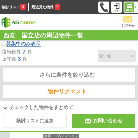
0
0
検討リスト
最近見た物件
お問合せ
西友 国立店の周辺物件一覧
募集中のみ表示
7
該当物件
件
3
販売数
件
さらに条件を絞り込む
物件リクエスト
チェックした物件をまとめて
検討リストに追加
お問い合わせ
売買｜中古マンション