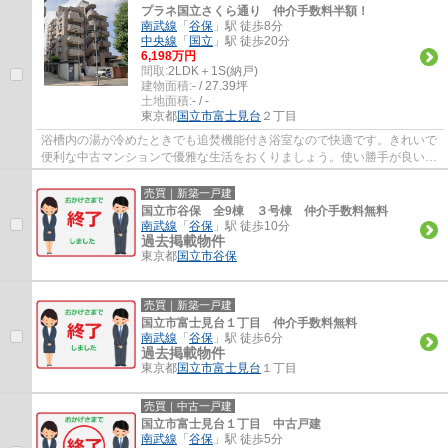
プラネ国立さくら通り 仲介手数料半額！
南武線
「
谷保
」駅 徒歩8分
中央線
「
国立
」駅 徒歩20分
6,198万円
間取:
2LDK＋1S(納戸)
建物面積:
- / 27.39坪
土地面積:
- / -
東京都
国立市
富士見台
２丁目
浴槽内の湯が冷めたときでも追焚機能付き浴室なので快適です。きれいで
便利な中古マンションで優雅な生活をおくりましょう。使い勝手が良いシ
ステムキッチンがある物件です。収納部屋...
売買｜新築一戸建
国立市谷保 全9棟 ３号棟 仲介手数料無料
南武線
「
谷保
」駅 徒歩10分
過去掲載物件
東京都
国立市
谷保
売買｜新築一戸建
国立市富士見台１丁目 仲介手数料無料
南武線
「
谷保
」駅 徒歩6分
過去掲載物件
東京都
国立市
富士見台
１丁目
売買｜中古一戸建
国立市富士見台１丁目 中古戸建
南武線
「
谷保
」駅 徒歩5分