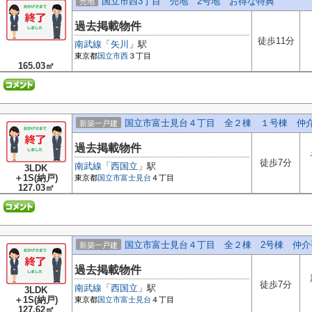
国立市西3丁目 売地 2号地 お得な特典
売地
過去掲載物件
徒歩11分
南武線
「
矢川
」駅
東京都
国立市
西
３丁目
165.03㎡
国立市富士見台４丁目 全２棟 １号棟 仲
新築一戸建
過去掲載物件
徒歩7分
南武線
「
西国立
」駅
3LDK
＋1S(納戸)
東京都
国立市
富士見台
４丁目
127.03㎡
国立市富士見台４丁目 全２棟 2号棟 仲介
新築一戸建
過去掲載物件
徒歩7分
南武線
「
西国立
」駅
3LDK
＋1S(納戸)
東京都
国立市
富士見台
４丁目
127.62㎡