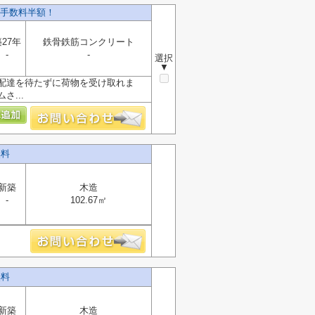
手数料半額！
27年
鉄骨鉄筋コンクリート
-
-
選択
▼
配達を待たずに荷物を受け取れま
...
無料
新築
木造
-
102.67㎡
無料
新築
木造