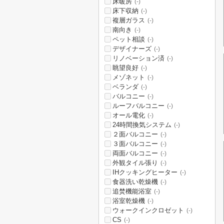
床暖房
(-)
床下収納
(-)
複層ガラス
(-)
南向き
(-)
ペット相談
(-)
デザイナーズ
(-)
リノベーション済
(-)
眺望良好
(-)
メゾネット
(-)
ベランダ
(-)
バルコニー
(-)
ルーフバルコニー
(-)
オール電化
(-)
24時間換気システム
(-)
２面バルコニー
(-)
３面バルコニー
(-)
両面バルコニー
(-)
外観タイル張り
(-)
IHクッキングヒーター
(-)
食器洗い乾燥機
(-)
追焚機能浴室
(-)
浴室乾燥機
(-)
ウォークインクロゼット
(-)
CS
(-)