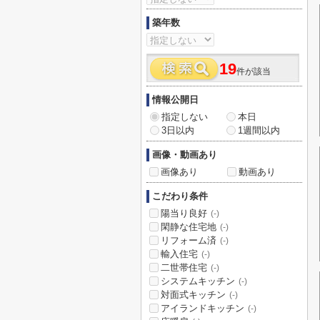
築年数
19
件が該当
情報公開日
指定しない
本日
3日以内
1週間以内
画像・動画あり
画像あり
動画あり
こだわり条件
陽当り良好
(-)
閑静な住宅地
(-)
リフォーム済
(-)
輸入住宅
(-)
二世帯住宅
(-)
システムキッチン
(-)
対面式キッチン
(-)
アイランドキッチン
(-)