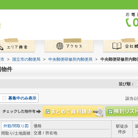
立市
>
国立市の郵便局
>
中央郵便研修所内郵便局
>
中央郵便研修所内郵
辺物件
並び順：
募集中のみ表示
該当公
外観
/
間取り図
価格
駅徒歩
停歩
交通 / 所在地
間取り/土地面積