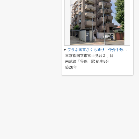
プラネ国立さくら通り 仲介手数料半額！
東京都国立市富士見台２丁目
南武線「谷保」駅 徒歩8分
築28年