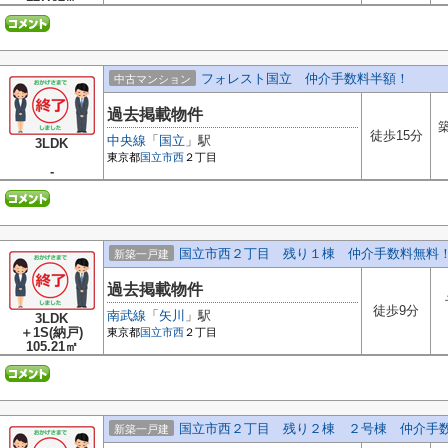
フォレスト国立 仲介手数料半額！
中古マンション
過去掲載物件
築
徒歩15分
中央線
「
国立
」駅
3LDK
東京都
国立市
西
２丁目
-
国立市西２丁目 残り１棟 仲介手数料無料
新築一戸建
過去掲載物件
徒歩9分
南武線
「
矢川
」駅
3LDK
＋1S(納戸)
東京都
国立市
西
２丁目
105.21㎡
国立市西２丁目 残り２棟 ２号棟 仲介手数
新築一戸建