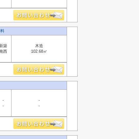
無料
新築
木造
南西
102.68㎡
-
-
-
-