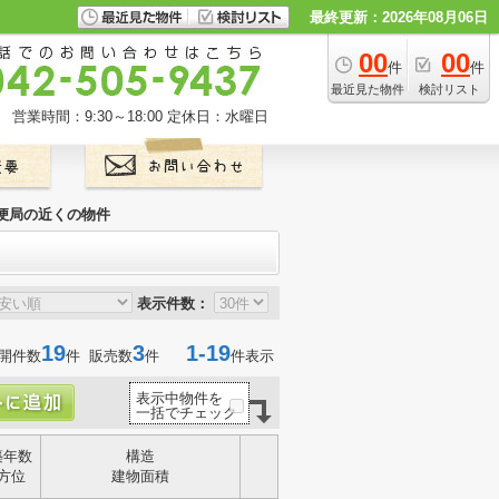
最終更新：2026年08月06日
00
00
件
件
最近見た物件
検討リスト
営業時間：9:30～18:00
定休日：水曜日
便局の近くの物件
表示件数：
19
3
1-19
開件数
件 販売数
件
件表示
表示中物件を
一括でチェック
築年数
構造
方位
建物面積