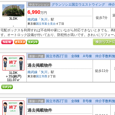
グランソシエ国立ウエストウイング 仲介
中古マンション
6,990
万円
築
徒歩7分
3LDK
南武線
「
矢川
」駅
東京都
国立市
富士見台
４丁目
-
宅配ボックスを利用すれば不在時や家にいながら対応できないときでも、再
す。オートロック設備が付いており、防犯性が高いです。きれいにリフォームさ
国立市西2丁目 全8棟 A号棟 仲介手数料
新築一戸建
過去掲載物件
徒歩11分
南武線
「
矢川
」駅
1LDK
＋3S(納戸)
東京都
国立市
西
２丁目
111.07㎡
国立市西2丁目 全8棟 B号棟 仲介手数料
新築一戸建
過去掲載物件