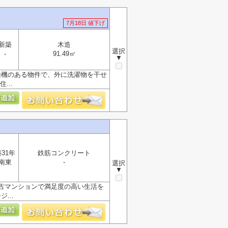
7月18日 値下げ
新築
木造
選択
-
91.49㎡
▼
燥機のある物件で、外に洗濯物を干せ
...
31年
鉄筋コンクリート
南東
-
選択
▼
古マンションで満足度の高い生活を
...