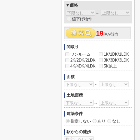
▼価格
～
値下げ物件
19
件が該当
間取り
ワンルーム
1K/1DK/1LDK
2K/2DK/2LDK
3K/3DK/3LDK
4K/4DK/4LDK
5K以上
面積
～
土地面積
～
建築条件
指定しない
あり
なし
駅からの徒歩