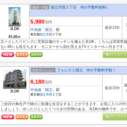
国立市西２丁目 仲介手数料無料♪
新築一戸建
5,980
万円
徒歩13分
3LDK
中央線
「
国立
」駅
東京都
国立市
西
２丁目
45.88㎡
広々としたリビングに充実設備のキッチンを備えた3LDK。こちらは浴室乾
ない時にも役立ちます。モニターから顔が見えるTVインターホン付きです。住
フォレスト国立 仲介手数料半額！
中古マンション
6,180
万円
築
徒歩15分
中央線
「
国立
」駅
3LDK
東京都
国立市
西
２丁目
-
ご好評の角住戸で静かに快適な生活をすることができます。お気に入りの中
しましょう。ゆったりとしたくつろぎの空間のある、3LDKの物件です。エージ