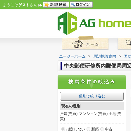
ようこそ
ゲスト
さん
エージーホーム
>
周辺施設案内
>
国
中央郵便研修所内郵便局周
種別で絞り込む
現在の種別
戸建(売買),マンション(売買),土地(売
買)
指定しない
新築
中古