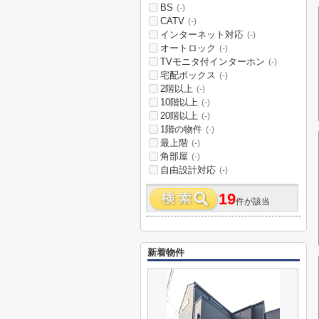
BS
(-)
CATV
(-)
インターネット対応
(-)
オートロック
(-)
TVモニタ付インターホン
(-)
宅配ボックス
(-)
2階以上
(-)
10階以上
(-)
20階以上
(-)
1階の物件
(-)
最上階
(-)
角部屋
(-)
自由設計対応
(-)
19
件が該当
新着物件