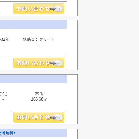
31年
鉄筋コンクリート
-
-
！
予定
木造
-
108.68㎡
料無料♪