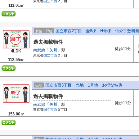
東京都
国立市
西
２丁目
111.01㎡
国立市西2丁目 全8棟 H号棟 仲介手数料
新築一戸建
過去掲載物件
徒歩11分
南武線
「
矢川
」駅
4LDK
東京都
国立市
西
２丁目
112.55㎡
国立市西3丁目 売地 1号地 お得な特典
売地
過去掲載物件
徒歩11分
南武線
「
矢川
」駅
東京都
国立市
西
３丁目
153.06㎡