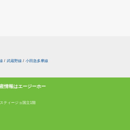
線
/
武蔵野線
/
小田急多摩線
産情報はエージーホー
スティージョ国立1階