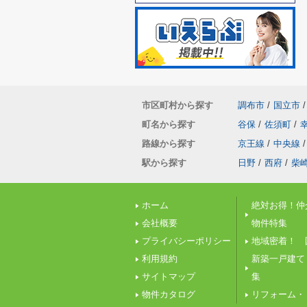
市区町村から探す
調布市
/
国立市
/
町名から探す
谷保
/
佐須町
/
路線から探す
京王線
/
中央線
/
駅から探す
日野
/
西府
/
柴
ホーム
絶対お得！仲
会社概要
物件特集
プライバシーポリシー
地域密着！ 
利用規約
新築一戸建て
サイトマップ
集
物件カタログ
リフォーム・