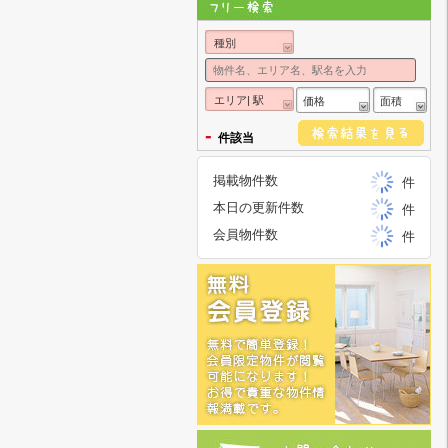
種別
エリア| 駅
価格
面積
-
件該当
掲載物件数
件
本日の更新件数
件
会員物件数
件