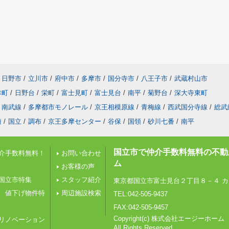
日野市
/
立川市
/
府中市
/
多摩市
/
国分寺市
/
八王子市
/
武蔵村山市
幸町
/
日野台
/
栄町
/
富士見町
/
富士見台
/
南平
/
菊野台
/
深大寺東町
南武線
/
多摩都市モノレール
/
京王相模原線
/
青梅線
/
西武国分寺線
/
総武
崎
/
国立
/
調布
/
京王多摩センター
/
谷保
/
国領
/
砂川七番
/
南平
国立市で仲介手数料無料の不動
介手数料無料！
お問い合わせ
ム
お客様の声
国立市特集
スタッフ紹介
東京都国立市富士見台２丁目８－４ カ
 値下げ物件特
周辺施設検索
TEL:042-505-9437
FAX:042-505-9457
Copyright(c) 株式会社エージーホーム
リノベーション
All Rights Reserved.