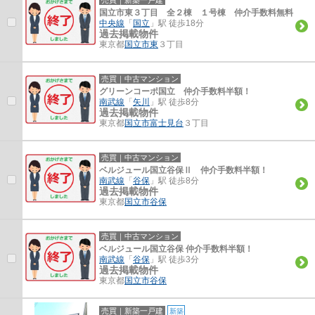
国立市東３丁目 全２棟 １号棟 仲介手数料無料
中央線
「
国立
」駅 徒歩18分
過去掲載物件
東京都
国立市
東
３丁目
売買｜中古マンション
グリーンコーポ国立 仲介手数料半額！
南武線
「
矢川
」駅 徒歩8分
過去掲載物件
東京都
国立市
富士見台
３丁目
売買｜中古マンション
ベルジュール国立谷保Ⅱ 仲介手数料半額！
南武線
「
谷保
」駅 徒歩8分
過去掲載物件
東京都
国立市
谷保
売買｜中古マンション
ベルジュール国立谷保 仲介手数料半額！
南武線
「
谷保
」駅 徒歩3分
過去掲載物件
東京都
国立市
谷保
売買｜新築一戸建
新築