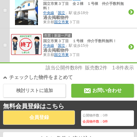
国立市東３丁目 全２棟 １号棟 仲介手数料無
料！
中央線
「
国立
」駅 徒歩18分
過去掲載物件
東京都
国立市
東
３丁目
売買｜新築一戸建
国立市東３丁目 １号棟 仲介手数料無料！
中央線
「
国立
」駅 徒歩15分
過去掲載物件
東京都
国立市
東
３丁目
該当公開件数
8
件 販売数
2
件
1-8
件表示
チェックした物件をまとめて
検討リストに追加
お問い合わせ
無料会員登録はこちら
公開物件数：
0
件
会員登録
会員物件数：
0
件