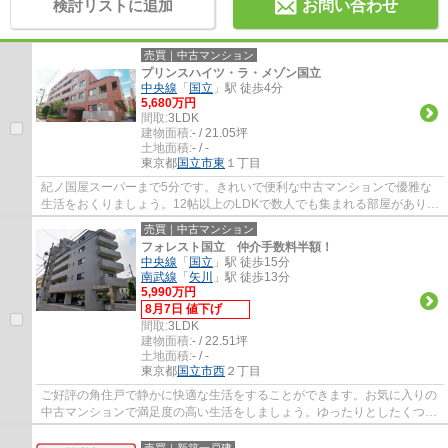
検討リストに追加
お問い合わせ
売買｜中古マンション
プリンスハイツ・ラ・メゾン国立
中央線
「
国立
」駅 徒歩4分
5,680万円
間取:
3LDK
建物面積:
- / 21.05坪
土地面積:
- / -
東京都
国立市
東
１丁目
紀ノ国屋スーパーまで5分です。きれいで便利な中古マンションで優雅な
生活をおくりましょう。12帖以上のLDKで数人でも集まれる部屋がありま
す。オートロック付き物件なので、安心して...
売買｜中古マンション
フォレスト国立 仲介手数料半額！
中央線
「
国立
」駅 徒歩15分
南武線
「
矢川
」駅 徒歩13分
5,990万円
8月7日 値下げ
間取:
3LDK
建物面積:
- / 22.51坪
土地面積:
- / -
東京都
国立市
西
２丁目
ご好評の角住戸で静かに快適な生活をすることができます。お気に入りの
中古マンションで満足度の高い生活をしましょう。ゆったりとしたくつろ
ぎの空間のある、3LDKの物件です。エージ...
売買｜新築一戸建