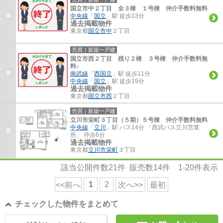
国立市中２丁目 全３棟 １号棟 仲介手数料無料
中央線
「
国立
」駅 徒歩13分
過去掲載物件
東京都
国立市
中
２丁目
売買｜新築一戸建
国立市西２丁目 残り２棟 ３号棟 仲介手数料無
料♪
南武線
「
西国立
」駅 徒歩11分
中央線
「
国立
」駅 徒歩19分
過去掲載物件
東京都
国立市
西
２丁目
売買｜新築一戸建
立川市栄町３丁目（５期）５号棟 仲介手数料無料
中央線
「
立川
」駅 バス14分 「西武バス立川営業
所」 停歩6分
過去掲載物件
東京都
立川市
栄町
３丁目
該当公開件数
21
件 販売数
14
件
1-20
件表示
1
2
<<前へ
次へ>>
最初
チェックした物件をまとめて