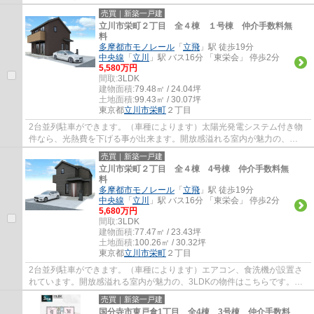
があります。国分寺市でお住まいをお探しな...
売買｜新築一戸建
立川市栄町２丁目 全４棟 １号棟 仲介手数料無
料
多摩都市モノレール
「
立飛
」駅 徒歩19分
中央線
「
立川
」駅 バス16分 「東栄会」 停歩2分
5,580万円
間取:
3LDK
建物面積:
79.48㎡ / 24.04坪
土地面積:
99.43㎡ / 30.07坪
東京都
立川市
栄町
２丁目
2台並列駐車ができます。（車種によります）太陽光発電システム付き物
件なら、光熱費を下げる事が出来ます。開放感溢れる室内が魅力の、
3LDKの物件はこちらです。立川市での住まい探し...
売買｜新築一戸建
立川市栄町２丁目 全４棟 4号棟 仲介手数料無
料
多摩都市モノレール
「
立飛
」駅 徒歩19分
中央線
「
立川
」駅 バス16分 「東栄会」 停歩2分
5,680万円
間取:
3LDK
建物面積:
77.47㎡ / 23.43坪
土地面積:
100.26㎡ / 30.32坪
東京都
立川市
栄町
２丁目
2台並列駐車ができます。（車種によります）エアコン、食洗機が設置さ
れています。開放感溢れる室内が魅力の、3LDKの物件はこちらです。立
川市での住まい探しは、地域に特化したエージ...
売買｜新築一戸建
国分寺市東戸倉1丁目 全4棟 3号棟 仲介手数料