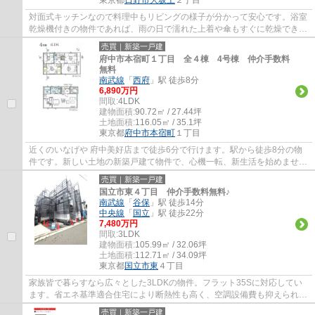
対面式キッチンなので料理中もリビングの様子が分かって安心です。浴室
乾燥機付きの物件であれば、雨の日で濡れた上着や傘もすぐに乾燥できま
す。駅から徒歩10分圏内の物件です。家族...
売買｜新築一戸建
府中市本宿町１丁目 全４棟 4号棟 仲介手数料
無料
南武線
「
西府
」駅 徒歩8分
6,890万円
間取:
4LDK
建物面積:
90.72㎡ / 27.44坪
土地面積:
116.05㎡ / 35.1坪
東京都
府中市
本宿町
１丁目
近くのいなげや 府中美好店まで徒歩6分で行けます。駅から徒歩8分の物
件です。新しい土地の新築戸建て物件で、心機一転、新生活を始めません
か。東南側道路に面した物件は住んでみてわ...
売買｜新築一戸建
国立市東４丁目 仲介手数料無料♪
南武線
「
谷保
」駅 徒歩14分
中央線
「
国立
」駅 徒歩22分
7,480万円
間取:
3LDK
建物面積:
105.99㎡ / 32.06坪
土地面積:
112.71㎡ / 34.09坪
東京都
国立市
東
４丁目
家族皆で暮らすなら広々とした3LDKの物件。フラット35Sに対応してい
ます。省エネ基準適合住宅により断熱性も高く、空調設備費も抑えられま
す。太陽光発電付きのオール電化住宅であなた...
売買｜新築一戸建