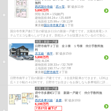
無料
西武国分寺線
「
恋ヶ窪
」駅 徒歩11分
5,690万円
間取:
3LDK＋1S(納戸)
建物面積:
84.24㎡ / 25.48坪
土地面積:
125.99㎡ / 38.11坪
東京都
国分寺市
東戸倉
１丁目
国分寺市東戸倉1丁目の駅徒歩11分の新築一戸建てです。太陽光発電シス
テムでエコな暮らしができます。防犯カメラが設置されているので安心感
があります。国分寺市でお住まいをお探しな...
売買｜新築一戸建
日野市南平２丁目 全２棟 １号棟 仲介手数料無
料
京王線
「
南平
」駅 徒歩15分
5,899万円
間取:
4LDK
建物面積:
108.33㎡ / 32.76坪
土地面積:
190.77㎡ / 57.7坪
東京都
日野市
南平
２丁目
日野市南平２丁目の新築一戸建てです。３台並列駐車ができます。LDKは
広々２０帖の４LDKです。日野市でお住まいをお探しなら多摩地区に詳し
いエージーホームに是非お任せください。ま...
売買｜新築一戸建
府中市多磨町2丁目 新築一戸建て 仲介手数料無
料♪
西武多摩川線
「
多磨
」駅 徒歩10分
6,199万円
7月27日 値下げ