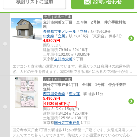
検討リストに追加
お問い合わせ
売買｜新築一戸建
立川市栄町２丁目 全４棟 2号棟 仲介手数料無
料
多摩都市モノレール
「
立飛
」駅 徒歩19分
中央線
「
立川
」駅 バス16分 「東栄会」 停歩2分
4,980万円
間取:
3LDK
建物面積:
79.94㎡ / 24.18坪
土地面積:
102.00㎡ / 30.85坪
東京都
立川市
栄町
２丁目
エアコンと食洗機が設置されています。複層ガラスは窓周りの結露を防
ぎ、カビの発生を抑えます。2駅利用できる場所にあるので利便性が高い
です。クロゼット各洋室にありますので、衣類...
売買｜新築一戸建
国分寺市東戸倉1丁目 全4棟 1号棟 仲介手数料
無料
西武国分寺線
「
恋ヶ窪
」駅 徒歩11分
5,490万円
6月20日 値下げ
間取:
3LDK＋1S(納戸)
建物面積:
84.24㎡ / 25.48坪
土地面積:
125.96㎡ / 38.1坪
東京都
国分寺市
東戸倉
１丁目
国分寺市東戸倉1丁目の駅徒歩11分の新築一戸建てです。太陽光発電シス
テムでエコな暮らしができます。防犯カメラが設置されているので安心感