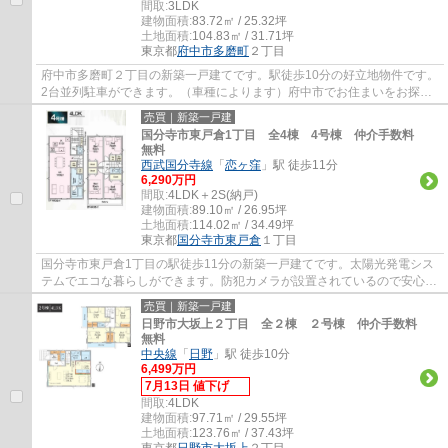
間取:
3LDK
建物面積:
83.72㎡ / 25.32坪
土地面積:
104.83㎡ / 31.71坪
東京都
府中市
多磨町
２丁目
府中市多磨町２丁目の新築一戸建てです。駅徒歩10分の好立地物件です。
2台並列駐車ができます。（車種によります）府中市でお住まいをお探し
なら多摩地区に詳しいエージーホームに是非...
売買｜新築一戸建
国分寺市東戸倉1丁目 全4棟 4号棟 仲介手数料
無料
西武国分寺線
「
恋ヶ窪
」駅 徒歩11分
6,290万円
間取:
4LDK＋2S(納戸)
建物面積:
89.10㎡ / 26.95坪
土地面積:
114.02㎡ / 34.49坪
東京都
国分寺市
東戸倉
１丁目
国分寺市東戸倉1丁目の駅徒歩11分の新築一戸建てです。太陽光発電シス
テムでエコな暮らしができます。防犯カメラが設置されているので安心感
があります。国分寺市でお住まいをお探しな...
売買｜新築一戸建
日野市大坂上２丁目 全２棟 ２号棟 仲介手数料
無料
中央線
「
日野
」駅 徒歩10分
6,499万円
7月13日 値下げ
間取:
4LDK
建物面積:
97.71㎡ / 29.55坪
土地面積:
123.76㎡ / 37.43坪
東京都
日野市
大坂上
２丁目