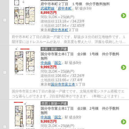
府中市本町２丁目 １号棟 仲介手数料無料
武蔵野線
「
府中本町
」駅 徒歩3分
8,899万円
間取:
1LDK＋2S(納戸)
建物面積:
113.18㎡ / 34.23坪
土地面積:
107.94㎡ / 32.65坪
東京都
府中市
本町
２丁目
府中市本町２丁目の新築一戸建てです。駅徒歩３分の好立地物件です。１
階洋室にはドレスルームがあり、身支度を整えたり、洋服を収納したりで
きるので便利です。２階LDKは広々２４帖で...
売買｜新築一戸建
国分寺市富士本1丁目 全2棟 1号棟 仲介手数料
無料
中央線
「
国立
」駅 徒歩9分
9,999万円
間取:
2LDK＋2S(納戸)
建物面積:
106.60㎡ / 32.24坪
土地面積:
123.66㎡ / 37.4坪
東京都
国分寺市
富士本
１丁目
国分寺市富士本1丁目の新築一戸建てです。太陽光発電システム搭載でエ
コな暮らしができます。2台並列駐車ができます。（車種によります）ウ
ォークインクローゼット2か所とドレスルーム...
売買｜新築一戸建
国分寺市富士本1丁目 全2棟 2号棟 仲介手数料
無料
中央線
「
国立
」駅 徒歩9分
9,999万円
間取:
2LDK＋2S(納戸)