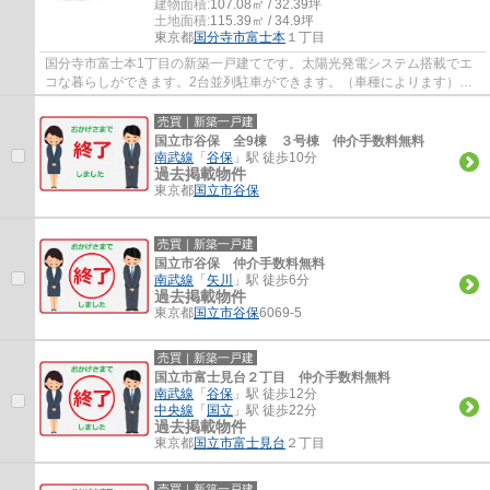
建物面積:
107.08㎡ / 32.39坪
土地面積:
115.39㎡ / 34.9坪
東京都
国分寺市
富士本
１丁目
国分寺市富士本1丁目の新築一戸建てです。太陽光発電システム搭載でエ
コな暮らしができます。2台並列駐車ができます。（車種によります）ウ
ォークインクローゼット2か所とドレスルーム...
売買｜新築一戸建
国立市谷保 全9棟 ３号棟 仲介手数料無料
南武線
「
谷保
」駅 徒歩10分
過去掲載物件
東京都
国立市
谷保
売買｜新築一戸建
国立市谷保 仲介手数料無料
南武線
「
矢川
」駅 徒歩6分
過去掲載物件
東京都
国立市
谷保
6069-5
売買｜新築一戸建
国立市富士見台２丁目 仲介手数料無料
南武線
「
谷保
」駅 徒歩12分
中央線
「
国立
」駅 徒歩22分
過去掲載物件
東京都
国立市
富士見台
２丁目
売買｜新築一戸建