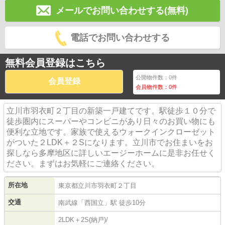
メールでお問い合わせする(無料)
電話でお問い合わせする
無料会員登録はこちら
公開物件数：
0
件
会員登録
会員物件数：
0
件
立川市羽衣町２丁目の新築一戸建てです。駅徒歩１０分で
徒歩圏内にスーパーやコンビニがあり日々のお買い物にも
便利な立地です。家族で使えるウォークインクローゼット
がついた２LDK＋２Sになります。立川市でお住まいをお
探しなら多摩地区に詳しいエージーホームに是非お任せく
ださい。まずはお気軽にご連絡ください。
所在地
東京都
立川市
羽衣町
２丁目
交通
南武線
「
西国立
」駅 徒歩10分
2LDK＋2S(納戸)/