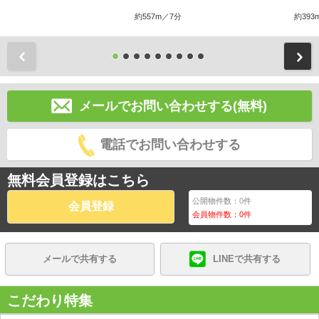
約557m／7分
約393
前
メールでお問い合わせする(無料)
電話でお問い合わせする
無料会員登録はこちら
公開物件数：
0
件
会員登録
会員物件数：
0
件
メールで共有する
LINEで共有する
こだわり特集