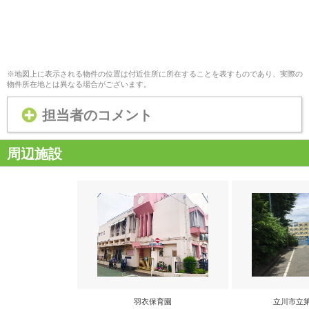
※地図上に表示される物件の位置は付近住所に所在することを表すものであり、実際の
物件所在地とは異なる場合がございます。
担当者のコメント
周辺施設
羽衣保育園
立川市立