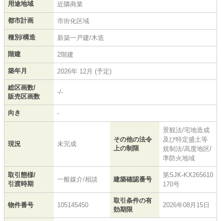
用途地域
近隣商業
都市計画
市街化区域
種別/構造
新築一戸建/木造
階建
2階建
築年月
2026年 12月 (予定)
総区画数/
-/-
販売区画数
向き
-
景観法/宅地造成
その他の法令
及び特定盛土等
現況
未完成
上の制限
規制法/高度地区/
準防火地域
取引態様/
第SJK-KX265610
一般媒介/相談
建築確認番号
引渡時期
170号
取引条件の有
物件番号
105145450
2026年08月15日
効期限