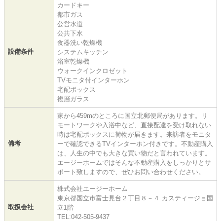
カードキー
都市ガス
公営水道
公共下水
食器洗い乾燥機
設備条件
システムキッチン
浴室乾燥機
ウォークインクロゼット
TVモニタ付インターホン
宅配ボックス
複層ガラス
家から459mのところに国立北郵便局があります。リ
モートワークや入浴中など、直接配達を受け取れない
時は宅配ボックスに荷物が届きます。来訪者をモニタ
備考
ーで確認できるTVインターホン付きです。不動産購入
は、人生の中でも大きな買い物だと言われています。
エージーホームではそんな不動産購入をしっかりとサ
ポート致しますので、ぜひお問い合わせください。
株式会社エージーホーム
東京都国立市富士見台２丁目８－４ カスティージョ国
取扱会社
立1階
TEL:042-505-9437