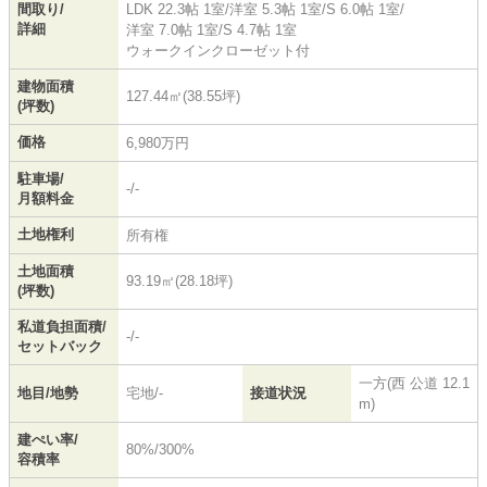
間取り/
LDK 22.3帖 1室
/
洋室 5.3帖 1室
/
S 6.0帖 1室
/
詳細
洋室 7.0帖 1室
/
S 4.7帖 1室
ウォークインクローゼット付
建物面積
127.44㎡(38.55坪)
(坪数)
価格
6,980万円
駐車場/
-/-
月額料金
土地権利
所有権
土地面積
93.19㎡(28.18坪)
(坪数)
私道負担面積/
-/-
セットバック
一方(西 公道 12.1
地目/地勢
宅地/-
接道状況
m)
建ぺい率/
80%/300%
容積率