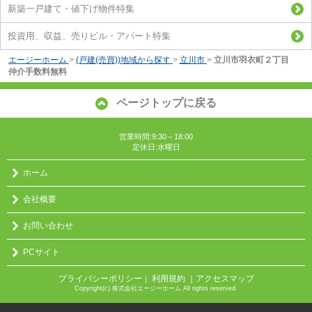
新築一戸建て・値下げ物件特集
投資用、収益、売りビル・アパート特集
エージーホーム
>
(戸建(売買))地域から探す
>
立川市
>
立川市羽衣町２丁目
仲介手数料無料
ページトップに戻る
営業時間:9:30～18:00
定休日:水曜日
ホーム
会社概要
お問い合わせ
PCサイト
プライバシーポリシー
利用規約
｜アクセスマップ
｜
Copyright(c) 株式会社エージーホーム All rights reserved.