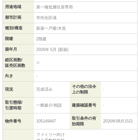
用途地域
第一種低層住居専用
都市計画
市街化区域
種別/構造
新築一戸建/木造
階建
2階建
築年月
2026年 5月 (新築)
総区画数/
-/-
販売区画数
向き
-
その他の法令
現況
完成済み
-
上の制限
取引態様/
一般媒介/相談
建築確認番号
-
引渡時期
取引条件の有
物件番号
105149447
2026年08月15日
効期限
ファミリー向け