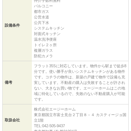
仲介手数料無料
バルコニー
都市ガス
公営水道
公共下水
設備条件
システムキッチン
対面式キッチン
温水洗浄便座
トイレ２ヶ所
複層ガラス
防犯カメラ
フラット35Sに対応しています。物件から駅まで徒歩8
分です。使い勝手が良いシステムキッチンがある物件
です。コチラの物件は、新築の戸建て物件で設備も充
備考
実しています。不動産の購入は失敗することが許され
ない、大きなお買い物です。エージーホームはこの地
域に特化しているので、失敗のない不動産購入が可能
です。
株式会社エージーホーム
東京都国立市富士見台２丁目８－４ カスティージョ国
取扱会社
立1階
TEL:042-505-9437