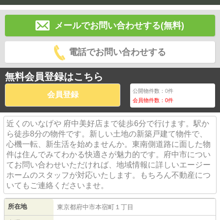
メールでお問い合わせする(無料)
電話でお問い合わせする
無料会員登録はこちら
公開物件数：
0
件
会員登録
会員物件数：
0
件
近くのいなげや 府中美好店まで徒歩6分で行けます。駅か
ら徒歩8分の物件です。新しい土地の新築戸建て物件で、
心機一転、新生活を始めませんか。東南側道路に面した物
件は住んでみてわかる快適さが魅力的です。府中市につい
てお問い合わせいただければ、地域情報に詳しいエージー
ホームのスタッフが対応いたします。もちろん不動産につ
いてもご連絡くださいませ。
所在地
東京都
府中市
本宿町
１丁目