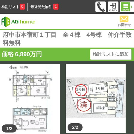
0
1
検討リスト
最近見た物件
お問合せ
府中市本宿町１丁目 全４棟 4号棟 仲介手数
料無料
価格
6,890
万円
検討リストに追加
2/2
1/2