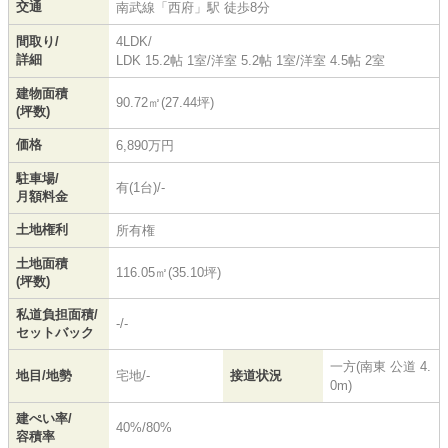
交通
南武線
「
西府
」駅 徒歩8分
間取り/
4LDK/
詳細
LDK 15.2帖 1室
/
洋室 5.2帖 1室
/
洋室 4.5帖 2室
建物面積
90.72㎡(27.44坪)
(坪数)
価格
6,890万円
駐車場/
有(1台)/-
月額料金
土地権利
所有権
土地面積
116.05㎡(35.10坪)
(坪数)
私道負担面積/
-/-
セットバック
一方(南東 公道 4.
地目/地勢
宅地/-
接道状況
0m)
建ぺい率/
40%/80%
容積率