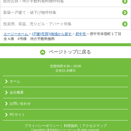
絶対お得！仲介手数料無料物件特集
新築一戸建て・値下げ物件特集
投資用、収益、売りビル・アパート特集
エージーホーム
>
(戸建(売買))地域から探す
>
府中市
>
府中市本宿町１丁目
全４棟 4号棟 仲介手数料無料
ページトップに戻る
営業時間:9:30～18:00
定休日:水曜日
ホーム
会社概要
お問い合わせ
PCサイト
プライバシーポリシー
利用規約
｜アクセスマップ
｜
Copyright(c) 株式会社エージーホーム All rights reserved.