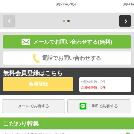
約568m／8分
約441
前
メールでお問い合わせする(無料)
電話でお問い合わせする
無料会員登録はこちら
公開物件数：
0
件
会員登録
会員物件数：
0
件
メールで共有する
LINEで共有する
こだわり特集