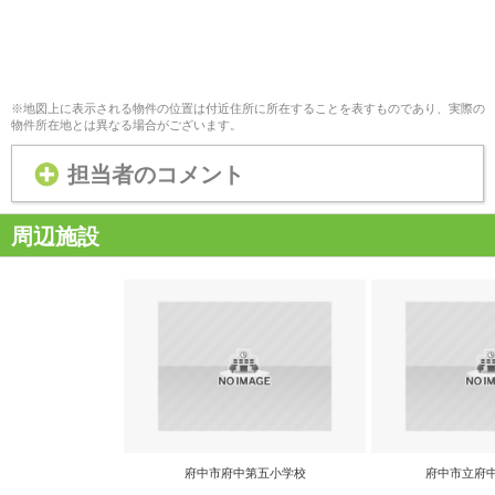
※地図上に表示される物件の位置は付近住所に所在することを表すものであり、実際の
物件所在地とは異なる場合がございます。
担当者のコメント
周辺施設
府中市府中第五小学校
府中市立府