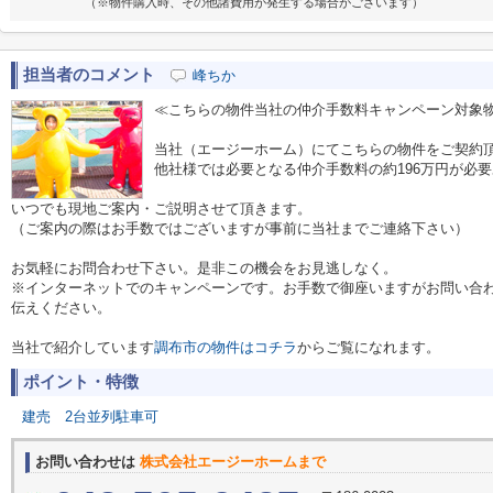
（※物件購入時、その他諸費用が発生する場合がございます）
担当者のコメント
峰ちか
≪こちらの物件当社の仲介手数料キャンペーン対象
当社（エージーホーム）にてこちらの物件をご契約
他社様では必要となる仲介手数料の約196万円が必
いつでも現地ご案内・ご説明させて頂きます。
（ご案内の際はお手数ではございますが事前に当社までご連絡下さい）
お気軽にお問合わせ下さい。是非この機会をお見逃しなく。
※インターネットでのキャンペーンです。お手数で御座いますがお問い合
伝えください。
当社で紹介しています
調布市の物件はコチラ
からご覧になれます。
ポイント・特徴
建売
2台並列駐車可
お問い合わせは
株式会社エージーホームまで