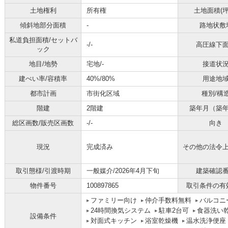
土地権利
所有権
土地面積(坪
傾斜地部分面積
-
路地状敷
私道負担面積/セットバ
-/-
高圧線下
ック
地目/地勢
宅地/-
接道状
建ぺい率/容積率
40%/80%
用途地
都市計画
市街化区域
種別/構
階建
2階建
築年月（築
総区画数/販売区画数
-/-
向き
現況
完成済み
その他の法令
取引態様/引渡時期
一般媒介/2026年4月下旬
建築確認
物件番号
100897865
取引条件の有
ファミリー向け
仲介手数料無料
バルコニ
24時間換気システム
駐車2台可
食器洗い
設備条件
対面式キッチン
浴室乾燥機
温水洗浄便座