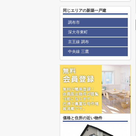
同じエリアの新築一戸建
調布市
深大寺東町
京王線 調布
中央線 三鷹
価格と住所の近い物件