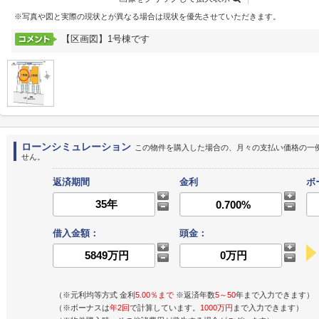
※写真や図と実際の現状とが異なる場合は現状を優先させていただきます。
【区画図】1号棟です
ローンシミュレーション
この物件を購入した場合の、月々の支払い価格の一
せん。
返済期間
金利
ボ
借入金額：
頭金：
（※元利均等方式 金利
5.00％まで
※返済年数
5～50
年まで入力できます）
（※ボーナスは
年2回
で計算しています。
1000万円
まで入力できます）