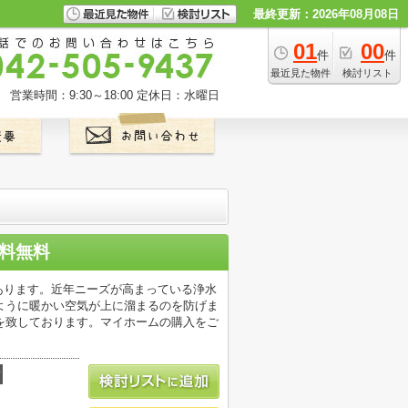
最終更新：2026年08月08日
01
00
件
件
最近見た物件
検討リスト
営業時間：9:30～18:00
定休日：水曜日
数料無料
もあります。近年ニーズが高まっている浄水
ように暖かい空気が上に溜まるのを防げま
を致しております。マイホームの購入をご
積