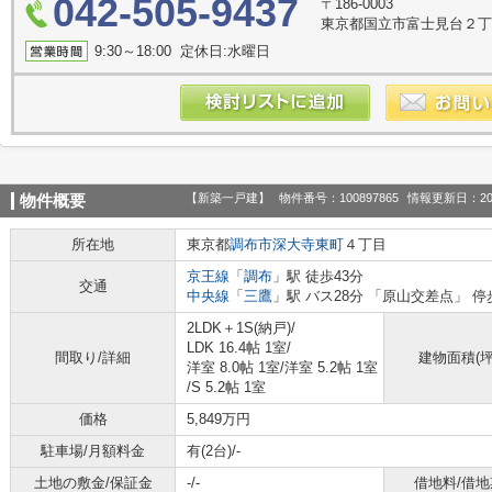
042-505-9437
〒186-0003
東京都国立市富士見台２丁
9:30～18:00 定休日:水曜日
【新築一戸建】
物件番号：100897865
情報更新日：20
物件概要
所在地
東京都
調布市
深大寺東町
４丁目
京王線
「
調布
」駅 徒歩43分
交通
中央線
「
三鷹
」駅 バス28分 「原山交差点」 停
2LDK＋1S(納戸)/
LDK 16.4帖 1室
/
間取り/詳細
建物面積(坪
洋室 8.0帖 1室
/
洋室 5.2帖 1室
/
S 5.2帖 1室
価格
5,849万円
駐車場/月額料金
有(2台)/-
土地の敷金/保証金
-/-
借地料/借地