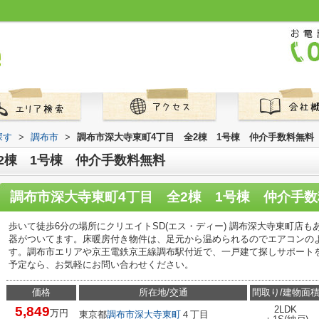
探す
>
調布市
>
調布市深大寺東町4丁目 全2棟 1号棟 仲介手数料無料
2棟 1号棟 仲介手数料無料
調布市深大寺東町4丁目 全2棟 1号棟 仲介手
歩いて徒歩6分の場所にクリエイトSD(エス・ディー) 調布深大寺東町店
器がついてます。床暖房付き物件は、足元から温められるのでエアコンの
す。調布市エリアや京王電鉄京王線調布駅付近で、一戸建て探しサポート
予定なら、お気軽にお問い合わせください。
価格
所在地/交通
間取り/建物面
5,849
2LDK
万円
東京都
調布市
深大寺東町
４丁目