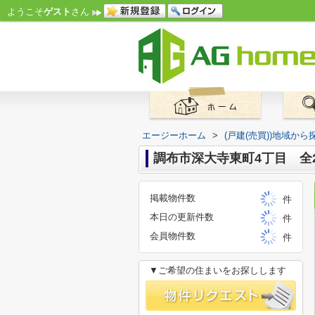
ようこそ
ゲスト
さん
エージーホーム
>
(戸建(売買))地域から
調布市深大寺東町4丁目 全
掲載物件数
件
本日の更新件数
件
会員物件数
件
▼ご希望の住まいをお探しします