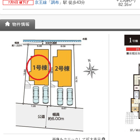
＋1S(納戸)
京王線
「
調布
」駅 徒歩43分
7月5日 値下げ
82.16㎡
画像をクリックして拡大表示