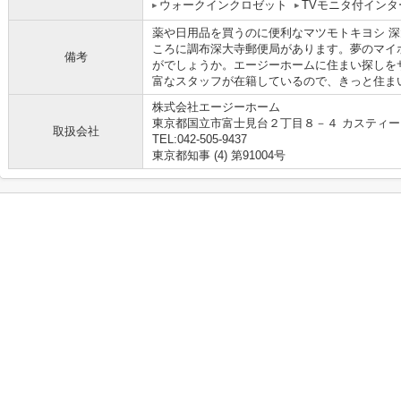
ウォークインクロゼット
TVモニタ付インタ
薬や日用品を買うのに便利なマツモトキヨシ 深大
ころに調布深大寺郵便局があります。夢のマイ
備考
がでしょうか。エージーホームに住まい探しを
富なスタッフが在籍しているので、きっと住ま
株式会社エージーホーム
東京都国立市富士見台２丁目８－４ カスティー
取扱会社
TEL:042-505-9437
東京都知事 (4) 第91004号