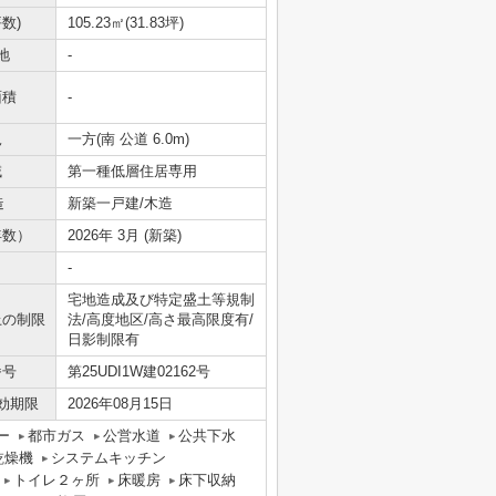
数)
105.23㎡(31.83坪)
地
-
面積
-
況
一方(南 公道 6.0m)
域
第一種低層住居専用
造
新築一戸建/木造
年数）
2026年 3月 (新築)
-
宅地造成及び特定盛土等規制
上の制限
法/高度地区/高さ最高限度有/
日影制限有
番号
第25UDI1W建02162号
効期限
2026年08月15日
ー
都市ガス
公営水道
公共下水
乾燥機
システムキッチン
トイレ２ヶ所
床暖房
床下収納