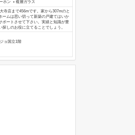
ーホン
複層ガラス
寺店まで456mです。家から307mのと
ホームは思い切って新築の戸建てはいか
サポートさせて下さい。実績と知識が豊
い探しのお役に立てることでしょう。
ジョ国立1階