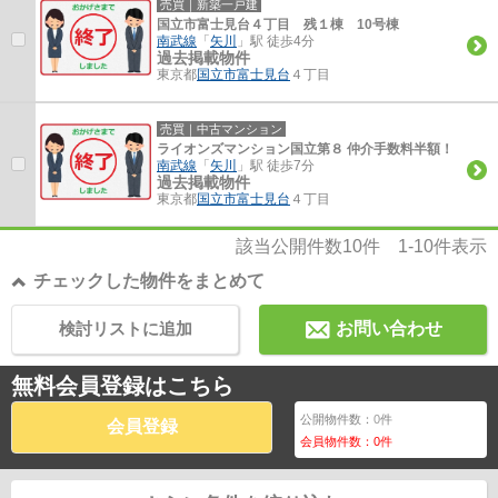
売買｜新築一戸建
国立市富士見台４丁目 残１棟 10号棟
南武線
「
矢川
」駅 徒歩4分
過去掲載物件
東京都
国立市
富士見台
４丁目
売買｜中古マンション
ライオンズマンション国立第８ 仲介手数料半額！
南武線
「
矢川
」駅 徒歩7分
過去掲載物件
東京都
国立市
富士見台
４丁目
該当公開件数
10
件
1-10
件表示
チェックした物件をまとめて
検討リストに追加
お問い合わせ
無料会員登録はこちら
公開物件数：
0
件
会員登録
会員物件数：
0
件