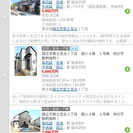
南武線
「
谷保
」駅 徒歩10分
中央線
「
国立
」駅 バス7分 「国立高校前」 停歩3分
5,980万円
間取:
3LDK
建物面積:
- / 23.30坪
土地面積:
- / -
東京都
国立市
富士見台
１丁目
皆で仲良く生活できる3LDKの物件情報はこちらです。2駅利用できる場所
にあるので利便性が高いです。駅から徒歩10分圏内の物件です。お客様の
住まい探しを、経験豊富なエージーホームス...
売買｜新築一戸建
新築
国立市富士見台１丁目 残り２棟 １号棟 仲介手
数料無料！
南武線
「
谷保
」駅 徒歩9分
中央線
「
国立
」駅 徒歩25分
6,490万円
間取:
3LDK
建物面積:
87.07㎡ / 26.33坪
土地面積:
113.06㎡ / 34.2坪
東京都
国立市
富士見台
１丁目
歩いて徒歩6分の場所にダイエーグルメシティ国立店があるのもポイン
ト。物件から駅まで徒歩9分です。ものをカテゴリー別に収納することが
できるウォークインクローゼットによって、ど...
売買｜新築一戸建
国立市富士見台１丁目 残り２棟 ２号棟 仲介手
数料無料！
南武線
「
谷保
」駅 徒歩9分
中央線
「
国立
」駅 徒歩25分
7,090万円