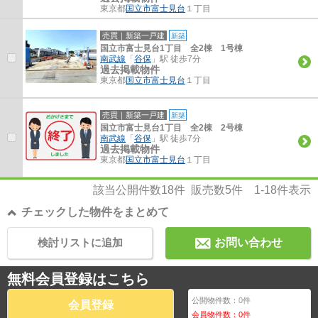
東京都
国立市
富士見台
１丁目
売買｜新築一戸建
新築
国立市富士見台1丁目 全2棟 1号棟
南武線
「
谷保
」駅 徒歩7分
過去掲載物件
東京都
国立市
富士見台
１丁目
売買｜新築一戸建
新築
国立市富士見台1丁目 全2棟 2号棟
南武線
「
谷保
」駅 徒歩7分
過去掲載物件
東京都
国立市
富士見台
１丁目
該当公開件数
18
件 販売数
5
件
1-18
件表示
チェックした物件をまとめて
検討リストに追加
お問い合わせ
無料会員登録はこちら
公開物件数：
0
件
会員登録
会員物件数：
0
件