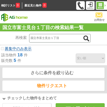
0
0
検討リスト
最近見た物件
お問合せ
国立市富士見台１丁目の検索結果一覧
再検索
募集中のみ表示
18
該当物件
件
5
販売数
件
さらに条件を絞り込む
物件リクエスト
チェックした物件をまとめて