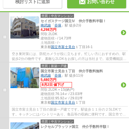
検討リストに追加
お問い合わせ
売買｜中古マンション
セイガステージ国立Ⅳ 仲介手数料半額！
南武線
「
谷保
」駅 徒歩2分
4,298万円
間取:
2LDK
建物面積:
- / 14.73坪
土地面積:
- / -
東京都
国立市
富士見台
１丁目16-1
空き巣対策には、防犯カメラが役に立ちます。忙しい方におすすめの、駅
徒歩2分の物件です。素敵な2LDKをお探しの方は当社まで。追焚機能設置
の浴室なので翌日の入浴にも利便性が高いで...
売買｜新築一戸建
国立市富士見台１丁目 仲介手数料無料
南武線
「
谷保
」駅 徒歩11分
5,480万円
8月2日 値下げ
間取:
2LDK＋1S(納戸)
建物面積:
76.14㎡ / 23.03坪
土地面積:
95.92㎡ / 29.01坪
東京都
国立市
富士見台
１丁目
国立市富士見台１丁目の新築一戸建てです。駅徒歩１１分の２SLDKで
す。キッチンにはパントリーあり、食品等の収納に便利です。国立市でお
住まいをお探しなら地元密着型のエージーホー...
売買｜中古マンション
レクセルプラッツァ国立 仲介手数料半額！