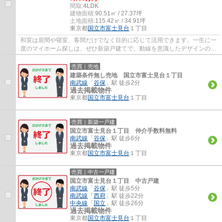
間取:
4LDK
建物面積:
90.51㎡ / 27.37坪
土地面積:
115.42㎡ / 34.91坪
東京都
国立市
富士見台
１丁目
和室は居間や寝室、客間だけでなく目的に応じて活用できます。一生に一
度のマイホーム探しは、ぜひ新築戸建てで。動線を意識したデザインのシ
ステムキッチン付きで作業能率が上がりま...
売買｜売地
建築条件無し売地 国立市富士見台１丁目
南武線
「
谷保
」駅 徒歩2分
過去掲載物件
東京都
国立市
富士見台
１丁目
売買｜新築一戸建
国立市富士見台１丁目 仲介手数料無料
南武線
「
谷保
」駅 徒歩6分
過去掲載物件
東京都
国立市
富士見台
１丁目
売買｜中古一戸建
国立市富士見台１丁目 中古戸建
南武線
「
谷保
」駅 徒歩5分
南武線
「
西府
」駅 徒歩22分
中央線
「
国立
」駅 徒歩26分
過去掲載物件
東京都
国立市
富士見台
１丁目