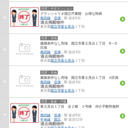
売買｜中古マンション
グランシャリオ国立弐番館 お得な特典
南武線
「
谷保
」駅 徒歩5分
過去掲載物件
東京都
国立市
富士見台
１丁目
売買｜売地
建築条件なし売地 国立市富士見台１丁目 B～D
区画
南武線
「
谷保
」駅 徒歩3分
過去掲載物件
東京都
国立市
富士見台
１丁目
売買｜売地
建築条件なし売地 国立市富士見台１丁目 A区画
南武線
「
谷保
」駅 徒歩3分
過去掲載物件
東京都
国立市
富士見台
１丁目
売買｜新築一戸建
富士見台１丁目 全２棟 ２号棟 仲介手数料無料
♪
南武線
「
谷保
」駅 徒歩9分
中央線
「
国立
」駅 徒歩22分
過去掲載物件
東京都
国立市
富士見台
１丁目