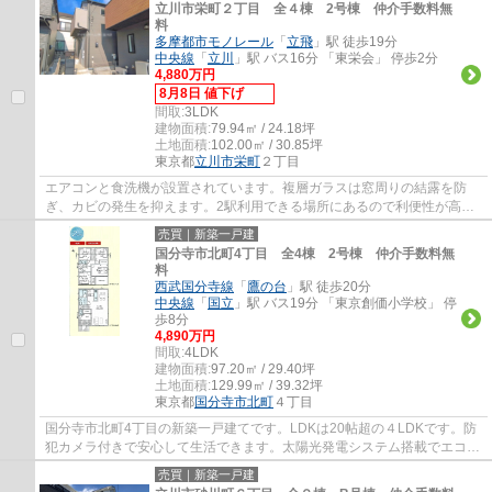
立川市栄町２丁目 全４棟 2号棟 仲介手数料無
料
多摩都市モノレール
「
立飛
」駅 徒歩19分
中央線
「
立川
」駅 バス16分 「東栄会」 停歩2分
4,880万円
8月8日 値下げ
間取:
3LDK
建物面積:
79.94㎡ / 24.18坪
土地面積:
102.00㎡ / 30.85坪
東京都
立川市
栄町
２丁目
エアコンと食洗機が設置されています。複層ガラスは窓周りの結露を防
ぎ、カビの発生を抑えます。2駅利用できる場所にあるので利便性が高い
です。クロゼット各洋室にありますので、衣類...
売買｜新築一戸建
国分寺市北町4丁目 全4棟 2号棟 仲介手数料無
料
西武国分寺線
「
鷹の台
」駅 徒歩20分
中央線
「
国立
」駅 バス19分 「東京創価小学校」 停
歩8分
4,890万円
間取:
4LDK
建物面積:
97.20㎡ / 29.40坪
土地面積:
129.99㎡ / 39.32坪
東京都
国分寺市
北町
４丁目
国分寺市北町4丁目の新築一戸建てです。LDKは20帖超の４LDKです。防
犯カメラ付きで安心して生活できます。太陽光発電システム搭載でエコな
暮らしができます。国分寺市でお住まいをお探...
売買｜新築一戸建