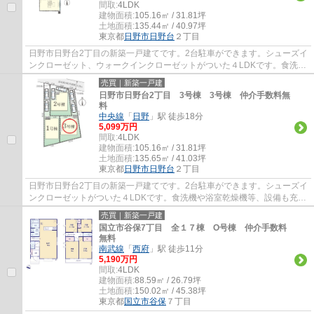
間取:
4LDK
建物面積:
105.16㎡ / 31.81坪
土地面積:
135.44㎡ / 40.97坪
東京都
日野市
日野台
２丁目
日野市日野台2丁目の新築一戸建てです。2台駐車ができます。シューズイ
ンクローゼット、ウォークインクローゼットがついた４LDKです。食洗機
や浴室乾燥機等、設備も充実しています。日...
売買｜新築一戸建
日野市日野台2丁目 3号棟 3号棟 仲介手数料無
料
中央線
「
日野
」駅 徒歩18分
5,099万円
間取:
4LDK
建物面積:
105.16㎡ / 31.81坪
土地面積:
135.65㎡ / 41.03坪
東京都
日野市
日野台
２丁目
日野市日野台2丁目の新築一戸建てです。2台駐車ができます。シューズイ
ンクローゼットがついた４LDKです。食洗機や浴室乾燥機等、設備も充実
しています。日野市でお住まいをお探しなら...
売買｜新築一戸建
国立市谷保7丁目 全１７棟 O号棟 仲介手数料
無料
南武線
「
西府
」駅 徒歩11分
5,190万円
間取:
4LDK
建物面積:
88.59㎡ / 26.79坪
土地面積:
150.02㎡ / 45.38坪
東京都
国立市
谷保
７丁目