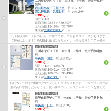
立川市砂川町６丁目 全２棟 B号棟 仲介手数料
無料
西武拝島線
「
玉川上水
」駅 徒歩15分
西武拝島線
「
武蔵砂川
」駅 徒歩19分
4,990万円
間取:
4LDK
建物面積:
98.53㎡ / 29.80坪
土地面積:
124.90㎡ / 37.78坪
東京都
立川市
砂川町
６丁目
立川市砂川町６丁目の新築一戸建てです。２台駐車スペースがあります。
（車種によります）長期優良住宅になります。太陽光発電システム搭載で
エコな暮らしができます。大型パントリー...
売買｜新築一戸建
立川市栄町１丁目 全２棟 2号棟 仲介手数料無
料
中央線
「
国立
」駅 徒歩22分
5,080万円
間取:
3LDK＋1S(納戸)
建物面積:
100.61㎡ / 30.43坪
土地面積:
100.62㎡ / 30.43坪
東京都
立川市
栄町
１丁目
防犯カメラ付きの物件なので安心した生活が送れます。日常生活で利用頻
度の高い水回りだからこそ、使い勝手のいいシステムキッチンを選んでみ
ませんか。立川市についてお問い合わせい...
売買｜新築一戸建
日野市日野台2丁目 全3棟 1号棟 仲介手数料無
料
中央線
「
日野
」駅 徒歩18分
5,099万円