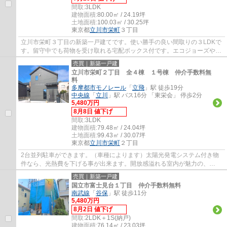
間取:
3LDK
建物面積:
80.00㎡ / 24.19坪
土地面積:
100.03㎡ / 30.25坪
東京都
立川市
栄町
３丁目
立川市栄町３丁目の新築一戸建てです。使い勝手の良い間取りの３LDKで
す。留守中でも荷物を受け取れる宅配ボックス付です。エコジョーズや食
洗機等、設備も充実しています。立川市でお...
売買｜新築一戸建
立川市栄町２丁目 全４棟 １号棟 仲介手数料無
料
多摩都市モノレール
「
立飛
」駅 徒歩19分
中央線
「
立川
」駅 バス16分 「東栄会」 停歩2分
5,480万円
8月8日 値下げ
間取:
3LDK
建物面積:
79.48㎡ / 24.04坪
土地面積:
99.43㎡ / 30.07坪
東京都
立川市
栄町
２丁目
2台並列駐車ができます。（車種によります）太陽光発電システム付き物
件なら、光熱費を下げる事が出来ます。開放感溢れる室内が魅力の、
3LDKの物件はこちらです。立川市での住まい探し...
売買｜新築一戸建
国立市富士見台１丁目 仲介手数料無料
南武線
「
谷保
」駅 徒歩11分
5,480万円
8月2日 値下げ
間取:
2LDK＋1S(納戸)
建物面積:
76.14㎡ / 23.03坪