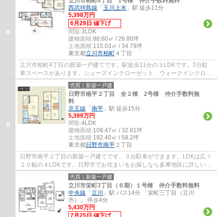
立川市柏町4丁目 1号棟 仲介手数料無料
西武拝島線
「
玉川上水
」駅 徒歩11分
5,398万円
6月29日 値下げ
間取:
3LDK
建物面積:
88.60㎡ / 26.80坪
土地面積:
115.03㎡ / 34.79坪
東京都
立川市
柏町
４丁目
立川市柏町4丁目の新築一戸建てです。駅徒歩11分の３LDKです。2台駐
車スペースがあります。シューズインクローゼット、ウォークインクロー
ゼット2か所があるので収納に困りません。立...
売買｜新築一戸建
日野市南平２丁目 全２棟 2号棟 仲介手数料無
料
京王線
「
南平
」駅 徒歩15分
5,399万円
間取:
4LDK
建物面積:
108.47㎡ / 32.81坪
土地面積:
192.40㎡ / 58.2坪
東京都
日野市
南平
２丁目
日野市南平２丁目の新築一戸建てです。３台駐車ができます。LDKは広々
２０帖の４LDKです。日野市でお住まいをお探しなら多摩地区に詳しいエ
ージーホームに是非お任せください。まずは...
売買｜新築一戸建
立川市栄町3丁目（６期）１号棟 仲介手数料無料
中央線
「
立川
」駅 バス14分 「栄町三丁目（立川
市）」 停歩4分
5,430万円
7月25日 値下げ