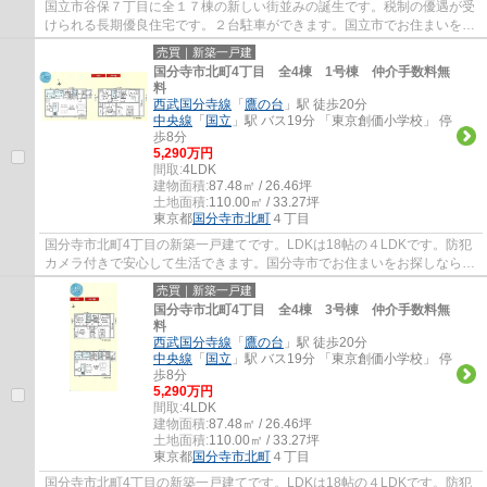
国立市谷保７丁目に全１７棟の新しい街並みの誕生です。税制の優遇が受
けられる長期優良住宅です。２台駐車ができます。国立市でお住まいをお
探しなら地元密着型のエージーホームに是...
売買｜新築一戸建
国分寺市北町4丁目 全4棟 1号棟 仲介手数料無
料
西武国分寺線
「
鷹の台
」駅 徒歩20分
中央線
「
国立
」駅 バス19分 「東京創価小学校」 停
歩8分
5,290万円
間取:
4LDK
建物面積:
87.48㎡ / 26.46坪
土地面積:
110.00㎡ / 33.27坪
東京都
国分寺市
北町
４丁目
国分寺市北町4丁目の新築一戸建てです。LDKは18帖の４LDKです。防犯
カメラ付きで安心して生活できます。国分寺市でお住まいをお探しなら多
摩地区に詳しいエージーホームに是非お任せく...
売買｜新築一戸建
国分寺市北町4丁目 全4棟 3号棟 仲介手数料無
料
西武国分寺線
「
鷹の台
」駅 徒歩20分
中央線
「
国立
」駅 バス19分 「東京創価小学校」 停
歩8分
5,290万円
間取:
4LDK
建物面積:
87.48㎡ / 26.46坪
土地面積:
110.00㎡ / 33.27坪
東京都
国分寺市
北町
４丁目
国分寺市北町4丁目の新築一戸建てです。LDKは18帖の４LDKです。防犯