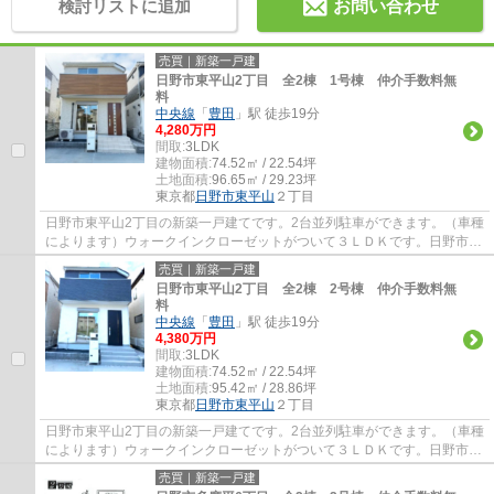
検討リストに追加
お問い合わせ
売買｜新築一戸建
日野市東平山2丁目 全2棟 1号棟 仲介手数料無
料
中央線
「
豊田
」駅 徒歩19分
4,280万円
間取:
3LDK
建物面積:
74.52㎡ / 22.54坪
土地面積:
96.65㎡ / 29.23坪
東京都
日野市
東平山
２丁目
日野市東平山2丁目の新築一戸建てです。2台並列駐車ができます。（車種
によります）ウォークインクローゼットがついて３ＬＤＫです。日野市で
お住まいをお探しなら多摩地区に詳しいエ...
売買｜新築一戸建
日野市東平山2丁目 全2棟 2号棟 仲介手数料無
料
中央線
「
豊田
」駅 徒歩19分
4,380万円
間取:
3LDK
建物面積:
74.52㎡ / 22.54坪
土地面積:
95.42㎡ / 28.86坪
東京都
日野市
東平山
２丁目
日野市東平山2丁目の新築一戸建てです。2台並列駐車ができます。（車種
によります）ウォークインクローゼットがついて３ＬＤＫです。日野市で
お住まいをお探しなら多摩地区に詳しいエ...
売買｜新築一戸建