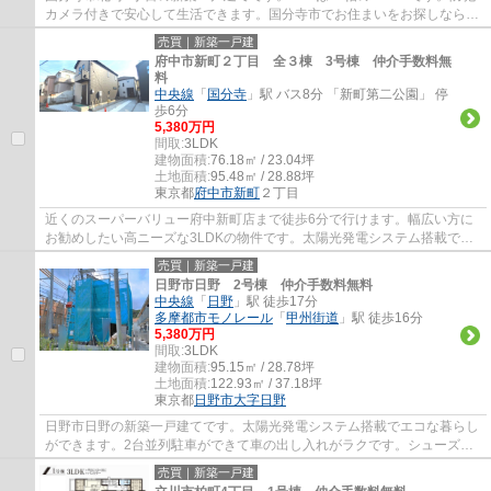
カメラ付きで安心して生活できます。国分寺市でお住まいをお探しなら多
摩地区に詳しいエージーホームに是非お任せく...
売買｜新築一戸建
府中市新町２丁目 全３棟 3号棟 仲介手数料無
料
中央線
「
国分寺
」駅 バス8分 「新町第二公園」 停
歩6分
5,380万円
間取:
3LDK
建物面積:
76.18㎡ / 23.04坪
土地面積:
95.48㎡ / 28.88坪
東京都
府中市
新町
２丁目
近くのスーパーバリュー府中新町店まで徒歩6分で行けます。幅広い方に
お勧めしたい高ニーズな3LDKの物件です。太陽光発電システム搭載でエ
コな暮らしができます。エージーホームではご...
売買｜新築一戸建
日野市日野 2号棟 仲介手数料無料
中央線
「
日野
」駅 徒歩17分
多摩都市モノレール
「
甲州街道
」駅 徒歩16分
5,380万円
間取:
3LDK
建物面積:
95.15㎡ / 28.78坪
土地面積:
122.93㎡ / 37.18坪
東京都
日野市
大字日野
日野市日野の新築一戸建てです。太陽光発電システム搭載でエコな暮らし
ができます。2台並列駐車ができて車の出し入れがラクです。シューズイ
ンクローゼットとウォークインクローゼット...
売買｜新築一戸建