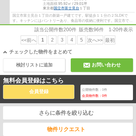
土地面積:
95.92㎡ / 29.01坪
東京都
国立市
富士見台
１丁目
国立市富士見台１丁目の新築一戸建てです。駅徒歩１１分の２SLDKで
す。キッチンにはパントリーあり、食品等の収納に便利です。国立市でお
住まいをお探しなら地元密着型のエージーホー...
該当公開件数
200
件 販売数
96
件
1-20
件表示
1
2
3
4
5
<<前へ
次へ>>
最初
チェックした物件をまとめて
検討リストに追加
お問い合わせ
無料会員登録はこちら
公開物件数：
0
件
会員登録
会員物件数：
0
件
さらに条件を絞り込む
物件リクエスト