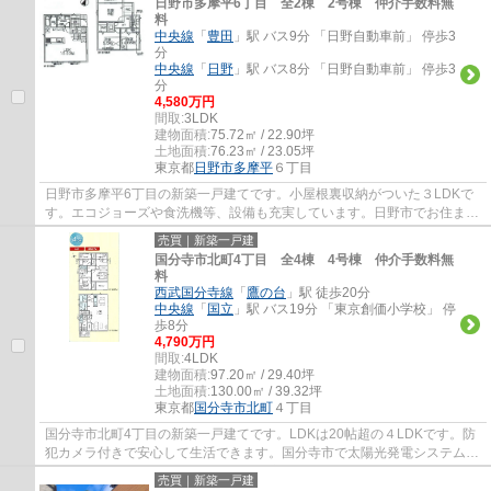
日野市多摩平6丁目 全2棟 2号棟 仲介手数料無
料
中央線
「
豊田
」駅 バス9分 「日野自動車前」 停歩3
分
中央線
「
日野
」駅 バス8分 「日野自動車前」 停歩3
分
4,580万円
間取:
3LDK
建物面積:
75.72㎡ / 22.90坪
土地面積:
76.23㎡ / 23.05坪
東京都
日野市
多摩平
６丁目
日野市多摩平6丁目の新築一戸建てです。小屋根裏収納がついた３LDKで
す。エコジョーズや食洗機等、設備も充実しています。日野市でお住まい
をお探しなら、多摩地区に詳しいエージーホ...
売買｜新築一戸建
国分寺市北町4丁目 全4棟 4号棟 仲介手数料無
料
西武国分寺線
「
鷹の台
」駅 徒歩20分
中央線
「
国立
」駅 バス19分 「東京創価小学校」 停
歩8分
4,790万円
間取:
4LDK
建物面積:
97.20㎡ / 29.40坪
土地面積:
130.00㎡ / 39.32坪
東京都
国分寺市
北町
４丁目
国分寺市北町4丁目の新築一戸建てです。LDKは20帖超の４LDKです。防
犯カメラ付きで安心して生活できます。国分寺市で太陽光発電システム搭
載でエコな暮らしができます。国分寺市でお住...
売買｜新築一戸建