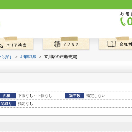
から探す
>
JR南武線
>
立川駅の戸建(売買)
面積
下限なし～上限なし
築年数
指定しない
間取り
指定なし