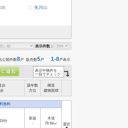
矢川
(10)
(1)
表示件数：
8
5
1-8
当公開件数
戸 販売数
戸
戸表示
表示中物件を
一括でチェック
徒歩
築年数
構造
歩
方位
建物面積
料無料
新築
木造
19分
-
79.94㎡
選択
▼