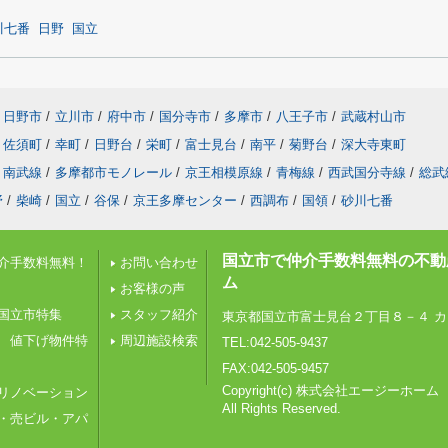
川七番
日野
国立
日野市
/
立川市
/
府中市
/
国分寺市
/
多摩市
/
八王子市
/
武蔵村山市
佐須町
/
幸町
/
日野台
/
栄町
/
富士見台
/
南平
/
菊野台
/
深大寺東町
南武線
/
多摩都市モノレール
/
京王相模原線
/
青梅線
/
西武国分寺線
/
総武
野
/
柴崎
/
国立
/
谷保
/
京王多摩センター
/
西調布
/
国領
/
砂川七番
国立市で仲介手数料無料の不動
介手数料無料！
お問い合わせ
ム
お客様の声
国立市特集
スタッフ紹介
東京都国立市富士見台２丁目８－４ カ
 値下げ物件特
周辺施設検索
TEL:042-505-9437
FAX:042-505-9457
Copyright(c) 株式会社エージーホーム
リノベーション
All Rights Reserved.
・売ビル・アパ