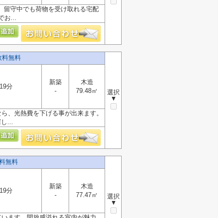
。留守中でも荷物を受け取れる宅配
...
数料無料
新築
木造
19分
-
79.48㎡
選択
▼
なら、光熱費を下げる事が出来ます。
...
料無料
新築
木造
19分
-
77.47㎡
選択
▼
ています。開放感溢れる室内が魅力