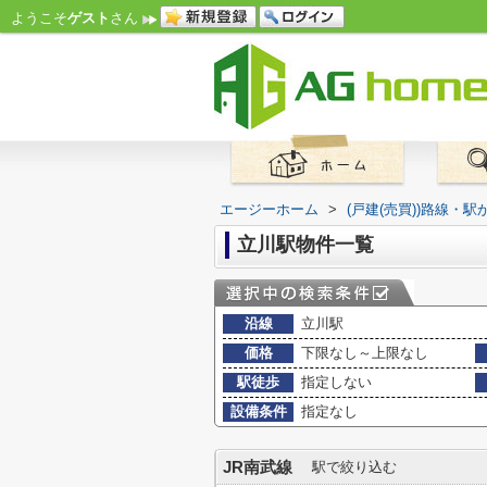
ようこそ
ゲスト
さん
エージーホーム
>
(戸建(売買))路線・駅
立川駅物件一覧
沿線
立川駅
価格
下限なし～上限なし
駅徒歩
指定しない
設備条件
指定なし
JR南武線
駅で絞り込む