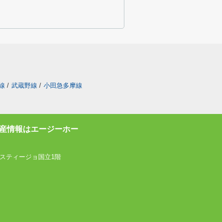
線
/
武蔵野線
/
小田急多摩線
産情報はエージーホー
スティージョ国立1階