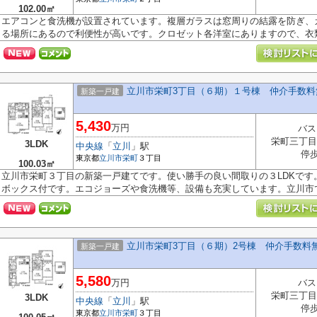
102.00㎡
エアコンと食洗機が設置されています。複層ガラスは窓周りの結露を防ぎ、
る場所にあるので利便性が高いです。クロゼット各洋室にありますので、衣類.
立川市栄町3丁目（６期）１号棟 仲介手数料
新築一戸建
5,430
万円
バス
栄町三丁目
3LDK
中央線
「
立川
」駅
停歩
東京都
立川市
栄町
３丁目
100.03㎡
立川市栄町３丁目の新築一戸建てです。使い勝手の良い間取りの３LDKです
ボックス付です。エコジョーズや食洗機等、設備も充実しています。立川市でお
立川市栄町3丁目（６期）2号棟 仲介手数料
新築一戸建
5,580
万円
バス
栄町三丁目
3LDK
中央線
「
立川
」駅
停歩
東京都
立川市
栄町
３丁目