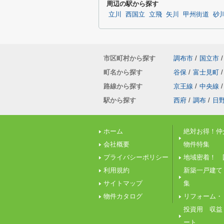
周辺の駅から探す
立川
西国立
立飛
矢川
甲州街道
砂
市区町村から探す
調布市
/
国立市
/
町名から探す
谷保
/
富士見町
/
路線から探す
京王線
/
中央線
/
駅から探す
西府
/
調布
/
日
ホーム
絶対お得！仲
会社概要
物件特集
プライバシーポリシー
地域密着！ 
利用規約
新築一戸建て
サイトマップ
集
物件カタログ
リフォーム・
投資用 収益
ート