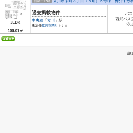
立川市栄町３丁目（５期）５号棟 仲介手数
新築一戸建
過去掲載物件
バス
西武バス
中央線
「
立川
」駅
3LDK
停歩
東京都
立川市
栄町
３丁目
100.01㎡
該