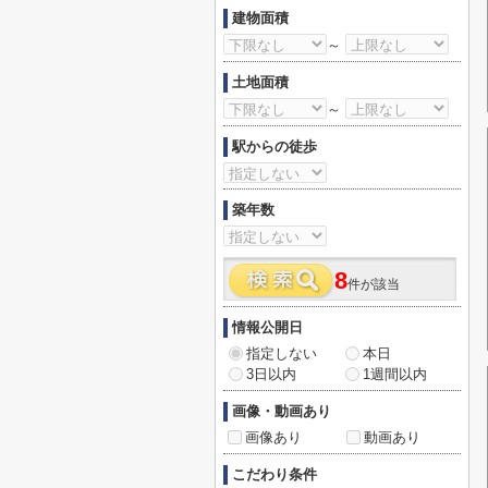
建物面積
～
土地面積
～
駅からの徒歩
築年数
8
件が該当
情報公開日
指定しない
本日
3日以内
1週間以内
画像・動画あり
画像あり
動画あり
こだわり条件