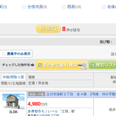
町
分倍河原
西府
谷保
(3)
(3)
(13)
8
件が該当
並び順：
募集中のみ表示
該
外観
/
間取り図
価格
駅
停
交通 / 所在地
間取り/土地面積
立川市栄町２丁目 全４棟 2号棟 仲介手数
新築一戸建
4,980
万円
徒歩
多摩都市モノレール
「
立飛
」駅
3LDK
東京都
立川市
栄町
２丁目