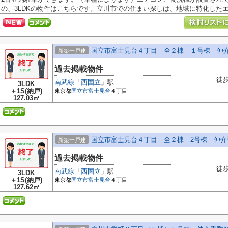
の、3LDKの物件はこちらです。立川市での住まい探しは、地域に特化したエー
国立市富士見台４丁目 全２棟 １号棟 仲
新築一戸建
過去掲載物件
徒歩
南武線
「
西国立
」駅
3LDK
＋1S(納戸)
東京都
国立市
富士見台
４丁目
127.03㎡
国立市富士見台４丁目 全２棟 2号棟 仲介
新築一戸建
過去掲載物件
徒歩
南武線
「
西国立
」駅
3LDK
＋1S(納戸)
東京都
国立市
富士見台
４丁目
127.62㎡