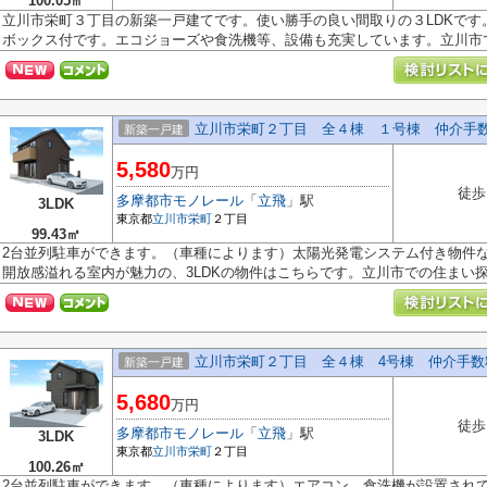
100.05㎡
立川市栄町３丁目の新築一戸建てです。使い勝手の良い間取りの３LDKです
ボックス付です。エコジョーズや食洗機等、設備も充実しています。立川市でお
立川市栄町２丁目 全４棟 １号棟 仲介手
新築一戸建
5,580
万円
徒歩
多摩都市モノレール
「
立飛
」駅
3LDK
東京都
立川市
栄町
２丁目
99.43㎡
2台並列駐車ができます。（車種によります）太陽光発電システム付き物件
開放感溢れる室内が魅力の、3LDKの物件はこちらです。立川市での住まい探し
立川市栄町２丁目 全４棟 4号棟 仲介手数
新築一戸建
5,680
万円
徒歩
多摩都市モノレール
「
立飛
」駅
3LDK
東京都
立川市
栄町
２丁目
100.26㎡
2台並列駐車ができます。（車種によります）エアコン、食洗機が設置され