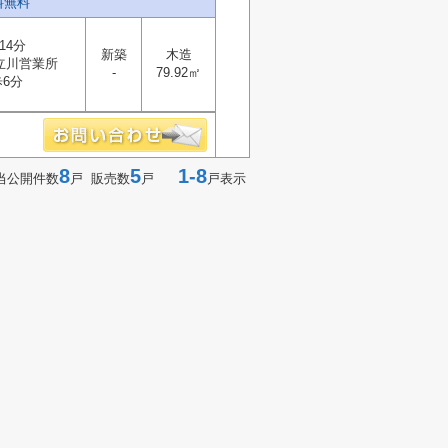
料無料
14分
新築
木造
立川営業所
-
79.92㎡
6分
8
5
1-8
当公開件数
戸 販売数
戸
戸表示