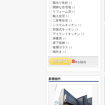
陽当り良好
(-)
閑静な住宅地
(-)
リフォーム済
(-)
輸入住宅
(-)
二世帯住宅
(-)
システムキッチン
(-)
対面式キッチン
(-)
アイランドキッチン
(-)
床暖房
(-)
床下収納
(-)
複層ガラス
(-)
南向き
(-)
8
件が該当
新着物件