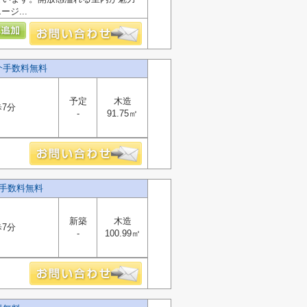
ジ...
介手数料無料
予定
木造
7分
-
91.75㎡
手数料無料
新築
木造
7分
-
100.99㎡