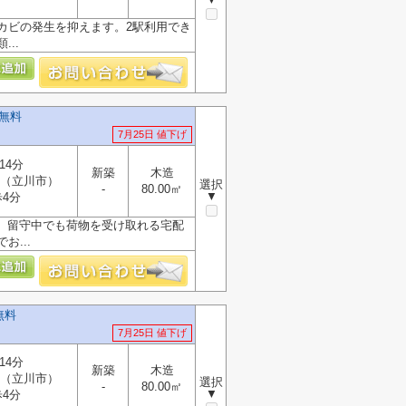
カビの発生を抑えます。2駅利用でき
..
無料
7月25日 値下げ
14分
新築
木造
（立川市）
選択
-
80.00㎡
▼
4分
。留守中でも荷物を受け取れる宅配
...
無料
7月25日 値下げ
14分
新築
木造
（立川市）
選択
-
80.00㎡
▼
4分