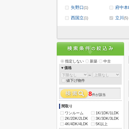
矢野口
府中本
(1)
西国立
立川
(1)
(5)
指定しない
新築
中古
▼価格
～
値下げ物件
8
件が該当
間取り
ワンルーム
1K/1DK/1LDK
2K/2DK/2LDK
3K/3DK/3LDK
4K/4DK/4LDK
5K以上