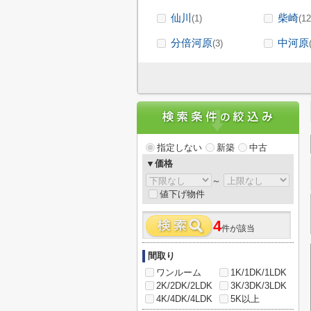
仙川
柴崎
(1)
(12
分倍河原
中河原
(3)
指定しない
新築
中古
▼価格
～
値下げ物件
4
件が該当
間取り
ワンルーム
1K/1DK/1LDK
2K/2DK/2LDK
3K/3DK/3LDK
4K/4DK/4LDK
5K以上