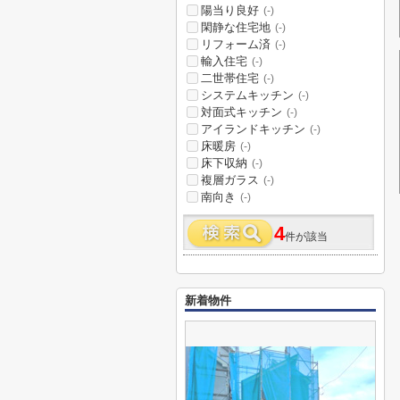
陽当り良好
(-)
閑静な住宅地
(-)
リフォーム済
(-)
輸入住宅
(-)
二世帯住宅
(-)
システムキッチン
(-)
対面式キッチン
(-)
アイランドキッチン
(-)
床暖房
(-)
床下収納
(-)
複層ガラス
(-)
南向き
(-)
4
件が該当
新着物件