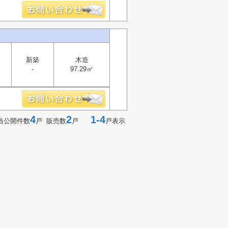
新築
木造
-
97.29㎡
4
2
1-4
当公開件数
戸 販売数
戸
戸表示