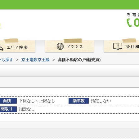
から探す
>
京王電鉄京王線
>
高幡不動駅の戸建(売買)
面積
下限なし～上限なし
築年数
指定しない
間取り
指定なし