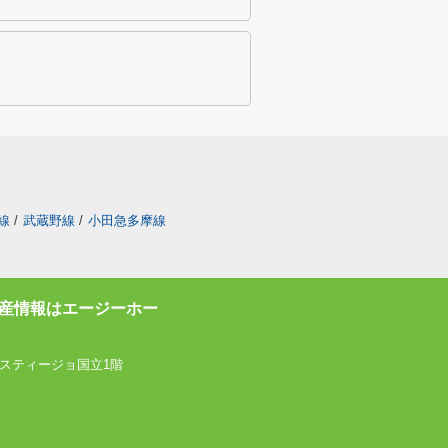
線
/
武蔵野線
/
小田急多摩線
産情報はエージーホー
スティージョ国立1階