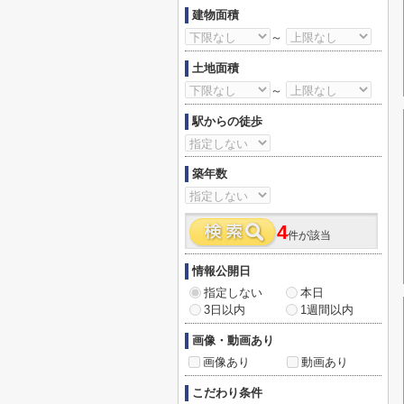
建物面積
～
土地面積
～
駅からの徒歩
築年数
4
件が該当
情報公開日
指定しない
本日
3日以内
1週間以内
画像・動画あり
画像あり
動画あり
こだわり条件