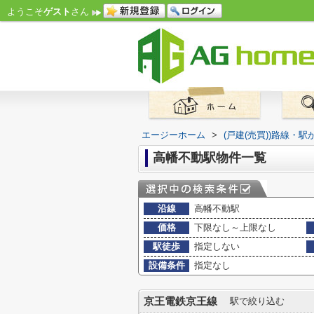
ようこそ
ゲスト
さん
エージーホーム
>
(戸建(売買))路線・駅
高幡不動駅物件一覧
沿線
高幡不動駅
価格
下限なし～上限なし
駅徒歩
指定しない
設備条件
指定なし
京王電鉄京王線
駅で絞り込む