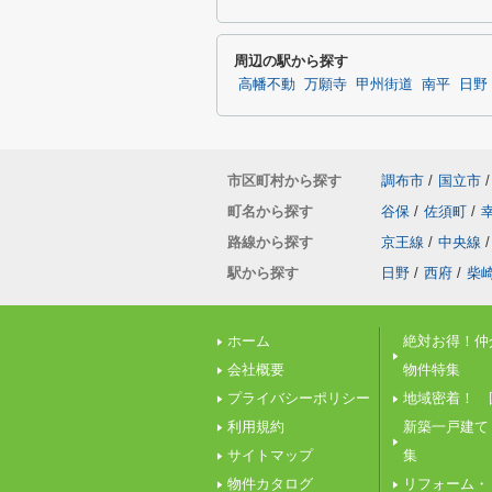
周辺の駅から探す
高幡不動
万願寺
甲州街道
南平
日野
市区町村から探す
調布市
/
国立市
/
町名から探す
谷保
/
佐須町
/
路線から探す
京王線
/
中央線
/
駅から探す
日野
/
西府
/
柴
ホーム
絶対お得！仲
会社概要
物件特集
プライバシーポリシー
地域密着！ 
利用規約
新築一戸建て
サイトマップ
集
物件カタログ
リフォーム・