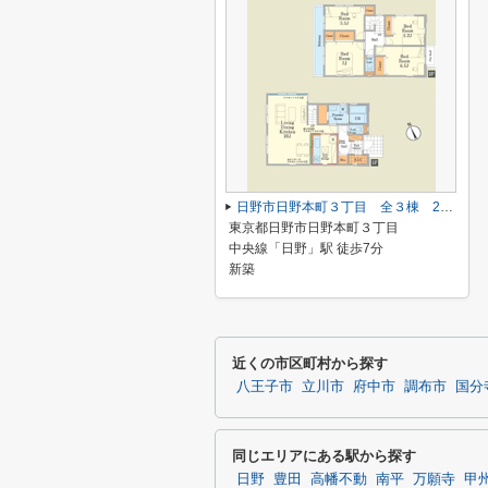
日野市日野本町３丁目 全３棟 2号棟 仲介手数料無料
東京都日野市日野本町３丁目
中央線「日野」駅 徒歩7分
新築
近くの市区町村から探す
八王子市
立川市
府中市
調布市
国分
同じエリアにある駅から探す
日野
豊田
高幡不動
南平
万願寺
甲