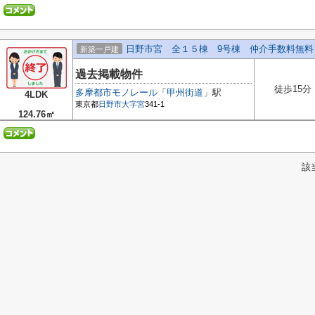
日野市宮 全１５棟 9号棟 仲介手数料無料
新築一戸建
過去掲載物件
徒歩15分
多摩都市モノレール
「
甲州街道
」駅
4LDK
東京都
日野市
大字宮
341-1
124.76㎡
該