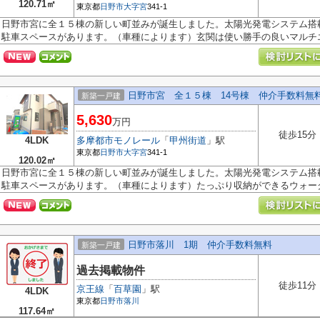
120.71㎡
東京都
日野市
大字宮
341-1
日野市宮に全１５棟の新しい町並みが誕生しました。太陽光発電システム搭
駐車スペースがあります。（車種によります）玄関は使い勝手の良いマルチエ.
日野市宮 全１５棟 14号棟 仲介手数料無
新築一戸建
5,630
万円
徒歩15分
4LDK
多摩都市モノレール
「
甲州街道
」駅
東京都
日野市
大字宮
341-1
120.02㎡
日野市宮に全１５棟の新しい町並みが誕生しました。太陽光発電システム搭
駐車スペースがあります。（車種によります）たっぷり収納ができるウォーク.
日野市落川 1期 仲介手数料無料
新築一戸建
過去掲載物件
徒歩11分
京王線
「
百草園
」駅
4LDK
東京都
日野市
落川
117.64㎡