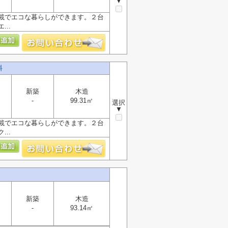
▼
載でエコな暮らしができます。２台
..
料
新築
木造
-
99.31㎡
選択
▼
載でエコな暮らしができます。２台
..
新築
木造
-
93.14㎡