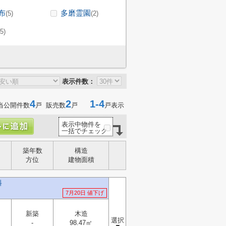
布
多磨霊園
(5)
(2)
(5)
表示件数：
4
2
1-4
当公開件数
戸 販売数
戸
戸表示
表示中物件を
一括でチェック
築年数
構造
方位
建物面積
料
7月20日 値下げ
新築
木造
選択
-
98.47㎡