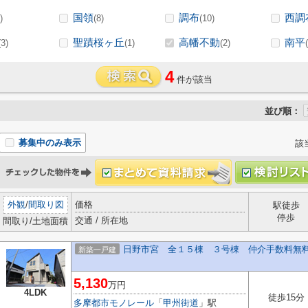
国領
調布
西調
)
(8)
(10)
聖蹟桜ヶ丘
高幡不動
南平
(3)
(1)
(2)
4
件が該当
並び順：
募集中のみ表示
該
外観
/
間取り図
価格
駅徒歩
停歩
交通 / 所在地
間取り/土地面積
日野市宮 全１５棟 ３号棟 仲介手数料無
新築一戸建
5,130
万円
4LDK
徒歩15分
多摩都市モノレール
「
甲州街道
」駅