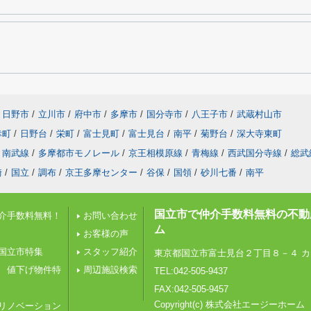
日野市
/
立川市
/
府中市
/
多摩市
/
国分寺市
/
八王子市
/
武蔵村山市
幸町
/
日野台
/
栄町
/
富士見町
/
富士見台
/
南平
/
菊野台
/
深大寺東町
南武線
/
多摩都市モノレール
/
京王相模原線
/
青梅線
/
西武国分寺線
/
総武
崎
/
国立
/
調布
/
京王多摩センター
/
谷保
/
国領
/
砂川七番
/
南平
国立市で仲介手数料無料の不動
介手数料無料！
お問い合わせ
ム
お客様の声
国立市特集
スタッフ紹介
東京都国立市富士見台２丁目８－４ カ
 値下げ物件特
周辺施設検索
TEL:042-505-9437
FAX:042-505-9457
Copyright(c) 株式会社エージーホーム
リノベーション