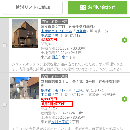
検討リストに追加
お問い合わせ
売買｜新築一戸建
国立市泉２丁目 仲介手数料無料♪
多摩都市モノレール
「
万願寺
」駅 徒歩17分
南武線
「
矢川
」駅 徒歩19分
4,180万円
間取:
4LDK
建物面積:
101.85㎡ / 30.80坪
土地面積:
81.33㎡ / 24.6坪
東京都
国立市
泉
２丁目
システムキッチンは必要な物が組み込まれているため、すぐ調理できま
す。内外装共に綺麗な新築戸建ての物件はいかがでしょうか。広々とした
15帖以上のLDKのおかげで、日々の生活にゆと...
売買｜新築一戸建
立川市栄町２丁目 全４棟 2号棟 仲介手数料無
料
多摩都市モノレール
「
立飛
」駅 徒歩19分
中央線
「
立川
」駅 バス16分 「東栄会」 停歩2分
4,880万円
8月8日 値下げ
間取:
3LDK
建物面積:
79.94㎡ / 24.18坪
土地面積:
102.00㎡ / 30.85坪
東京都
立川市
栄町
２丁目
エアコンと食洗機が設置されています。複層ガラスは窓周りの結露を防