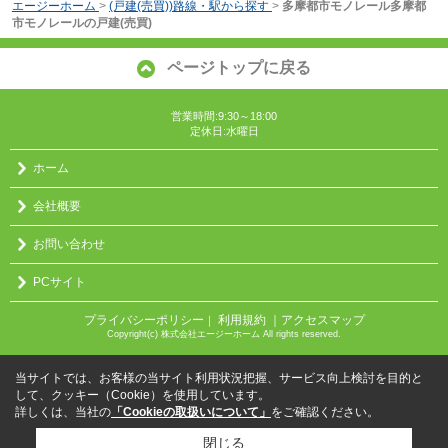
エージーホーム
>
(戸建(売買))路線・駅から探す
>
多摩都市モノレール多摩都
市モノレールの戸建(売買)
ページトップに戻る
営業時間:9:30～18:00
定休日:水曜日
ホーム
会社概要
お問い合わせ
PCサイト
プライバシーポリシー
利用規約
｜アクセスマップ
｜
Copyright(c) 株式会社エージーホーム All rights reserved.
当サイトでは、お客様の当サイト利用状況把握、サービス向上検討を目的と
して、クッキー（Cookie）を使用しています。
詳しくは、当社の
「Cookieの取扱いについて」
をご確認ください。
閉じる