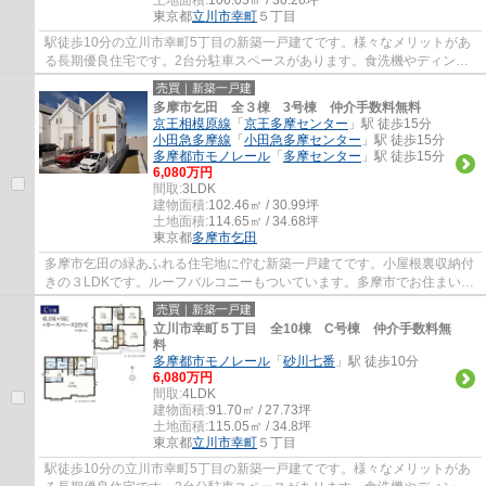
東京都
立川市
幸町
５丁目
駅徒歩10分の立川市幸町5丁目の新築一戸建てです。様々なメリットがあ
る長期優良住宅です。2台分駐車スペースがあります。食洗機やディンプ
ルキー等、設備も充実しています。立川市で...
売買｜新築一戸建
多摩市乞田 全３棟 3号棟 仲介手数料無料
京王相模原線
「
京王多摩センター
」駅 徒歩15分
小田急多摩線
「
小田急多摩センター
」駅 徒歩15分
多摩都市モノレール
「
多摩センター
」駅 徒歩15分
6,080万円
間取:
3LDK
建物面積:
102.46㎡ / 30.99坪
土地面積:
114.65㎡ / 34.68坪
東京都
多摩市
乞田
多摩市乞田の緑あふれる住宅地に佇む新築一戸建てです。小屋根裏収納付
きの３LDKです。ルーフバルコニーもついています。多摩市でお住まいを
お探しなら多摩地区に詳しいエージーホーム...
売買｜新築一戸建
立川市幸町５丁目 全10棟 C号棟 仲介手数料無
料
多摩都市モノレール
「
砂川七番
」駅 徒歩10分
6,080万円
間取:
4LDK
建物面積:
91.70㎡ / 27.73坪
土地面積:
115.05㎡ / 34.8坪
東京都
立川市
幸町
５丁目
駅徒歩10分の立川市幸町5丁目の新築一戸建てです。様々なメリットがあ