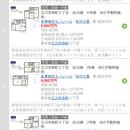
る長期優良住宅です。2台分駐車スペースがあります。食洗機やディンプ
ルキー等、設備も充実しています。立川市で...
売買｜新築一戸建
立川市幸町５丁目 全10棟 H号棟 仲介手数料無
料
多摩都市モノレール
「
砂川七番
」駅 徒歩10分
6,080万円
間取:
4LDK
建物面積:
93.36㎡ / 28.24坪
土地面積:
115.07㎡ / 34.8坪
東京都
立川市
幸町
５丁目
駅徒歩10分の立川市幸町5丁目の新築一戸建てです。様々なメリットがあ
る長期優良住宅です。2台分駐車スペースがあります。食洗機やディンプ
ルキー等、設備も充実しています。立川市で...
売買｜新築一戸建
立川市幸町５丁目 全10棟 I号棟 仲介手数料無
料
多摩都市モノレール
「
砂川七番
」駅 徒歩10分
6,080万円
間取:
4LDK
建物面積:
91.49㎡ / 27.67坪
土地面積:
115.07㎡ / 34.8坪
東京都
立川市
幸町
５丁目
駅徒歩10分の立川市幸町5丁目の新築一戸建てです。様々なメリットがあ
る長期優良住宅です。2台分駐車スペースがあります。大型パントリーが
あるので食品の収納に便利です。食洗機やデ...
売買｜新築一戸建
立川市幸町５丁目 全10棟 J号棟 仲介手数料無
料