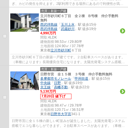
ぎ、カビの発生を抑えます。2駅利用できる場所にあるので利便性が高い
です。クロゼット各洋室にありますので、衣類...
売買｜新築一戸建
立川市砂川町６丁目 全２棟 B号棟 仲介手数料
無料
西武拝島線
「
玉川上水
」駅 徒歩15分
西武拝島線
「
武蔵砂川
」駅 徒歩19分
4,990万円
間取:
4LDK
建物面積:
98.53㎡ / 29.80坪
土地面積:
124.90㎡ / 37.78坪
東京都
立川市
砂川町
６丁目
立川市砂川町６丁目の新築一戸建てです。２台駐車スペースがあります。
（車種によります）長期優良住宅になります。太陽光発電システム搭載で
エコな暮らしができます。大型パントリー...
売買｜新築一戸建
日野市宮 全１５棟 ３号棟 仲介手数料無料
多摩都市モノレール
「
甲州街道
」駅 徒歩15分
中央線
「
日野
」駅 徒歩19分
京王線
「
高幡不動
」駅 徒歩22分
5,130万円
7月20日 値下げ
間取:
4LDK
建物面積:
98.47㎡ / 29.78坪
土地面積:
120.71㎡ / 36.51坪
東京都
日野市
大字宮
341-1
日野市宮に全１５棟の新しい町並みが誕生しました。太陽光発電システム
搭載でエコな暮らしができます。２台駐車スペースがあります。（車種に