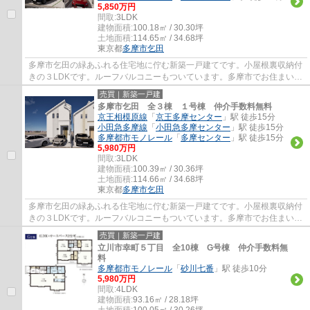
5,850万円
間取:
3LDK
建物面積:
100.18㎡ / 30.30坪
土地面積:
114.65㎡ / 34.68坪
東京都
多摩市
乞田
多摩市乞田の緑あふれる住宅地に佇む新築一戸建てです。小屋根裏収納付
きの３LDKです。ルーフバルコニーもついています。多摩市でお住まいを
お探しなら多摩地区に詳しいエージーホーム...
売買｜新築一戸建
多摩市乞田 全３棟 １号棟 仲介手数料無料
京王相模原線
「
京王多摩センター
」駅 徒歩15分
小田急多摩線
「
小田急多摩センター
」駅 徒歩15分
多摩都市モノレール
「
多摩センター
」駅 徒歩15分
5,980万円
間取:
3LDK
建物面積:
100.39㎡ / 30.36坪
土地面積:
114.66㎡ / 34.68坪
東京都
多摩市
乞田
多摩市乞田の緑あふれる住宅地に佇む新築一戸建てです。小屋根裏収納付
きの３LDKです。ルーフバルコニーもついています。多摩市でお住まいを
お探しなら多摩地区に詳しいエージーホーム...
売買｜新築一戸建
立川市幸町５丁目 全10棟 G号棟 仲介手数料無
料
多摩都市モノレール
「
砂川七番
」駅 徒歩10分
5,980万円
間取:
4LDK
建物面積:
93.16㎡ / 28.18坪
土地面積:
100.05㎡ / 30.26坪