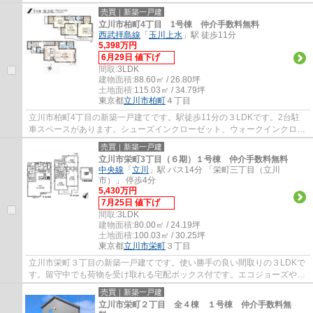
よります）玄関は使い勝手の良いマルチエ...
売買｜新築一戸建
立川市柏町4丁目 1号棟 仲介手数料無料
西武拝島線
「
玉川上水
」駅 徒歩11分
5,398万円
6月29日 値下げ
間取:
3LDK
建物面積:
88.60㎡ / 26.80坪
土地面積:
115.03㎡ / 34.79坪
東京都
立川市
柏町
４丁目
立川市柏町4丁目の新築一戸建てです。駅徒歩11分の３LDKです。2台駐
車スペースがあります。シューズインクローゼット、ウォークインクロー
ゼット2か所があるので収納に困りません。立...
売買｜新築一戸建
立川市栄町3丁目（６期）１号棟 仲介手数料無料
中央線
「
立川
」駅 バス14分 「栄町三丁目（立川
市）」 停歩4分
5,430万円
7月25日 値下げ
間取:
3LDK
建物面積:
80.00㎡ / 24.19坪
土地面積:
100.03㎡ / 30.25坪
東京都
立川市
栄町
３丁目
立川市栄町３丁目の新築一戸建てです。使い勝手の良い間取りの３LDKで
す。留守中でも荷物を受け取れる宅配ボックス付です。エコジョーズや食
洗機等、設備も充実しています。立川市でお...
売買｜新築一戸建
立川市栄町２丁目 全４棟 １号棟 仲介手数料無