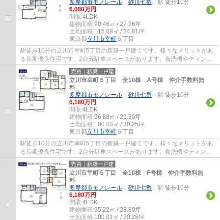
多摩都市モノレール
「
砂川七番
」駅 徒歩10分
6,080万円
間取:
4LDK
建物面積:
90.46㎡ / 27.36坪
土地面積:
115.08㎡ / 34.81坪
東京都
立川市
幸町
５丁目
駅徒歩10分の立川市幸町5丁目の新築一戸建てです。様々なメリットがあ
る長期優良住宅です。2台分駐車スペースがあります。食洗機やディンプ
ルキー等、設備も充実しています。立川市で...
売買｜新築一戸建
立川市幸町５丁目 全10棟 A号棟 仲介手数料無
料
多摩都市モノレール
「
砂川七番
」駅 徒歩10分
6,180万円
間取:
4LDK
建物面積:
96.88㎡ / 29.30坪
土地面積:
100.03㎡ / 30.25坪
東京都
立川市
幸町
５丁目
駅徒歩10分の立川市幸町5丁目の新築一戸建てです。様々なメリットがあ
る長期優良住宅です。2台分駐車スペースがあります。食洗機やディンプ
ルキー等、設備も充実しています。立川市で...
売買｜新築一戸建
立川市幸町５丁目 全10棟 F号棟 仲介手数料無
料
多摩都市モノレール
「
砂川七番
」駅 徒歩10分
6,180万円
間取:
4LDK
建物面積:
95.22㎡ / 28.80坪
土地面積:
100.01㎡ / 30.25坪