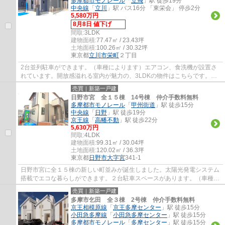
多摩都市モノレール
「
立飛
」駅 徒歩19分
中央線
「
立川
」駅 バス16分 「東栄会」 停歩2分
5,580万円
8月8日 値下げ
間取:
3LDK
建物面積:
77.47㎡ / 23.43坪
土地面積:
100.26㎡ / 30.32坪
東京都
立川市
栄町
２丁目
2台並列駐車ができます。（車種によります）エアコン、食洗機が設置さ
れています。開放感溢れる室内が魅力の、3LDKの物件はこちらです。立
川市での住まい探しは、地域に特化したエージ...
売買｜新築一戸建
日野市宮 全１５棟 14号棟 仲介手数料無料
多摩都市モノレール
「
甲州街道
」駅 徒歩15分
中央線
「
日野
」駅 徒歩19分
京王線
「
高幡不動
」駅 徒歩22分
5,630万円
間取:
4LDK
建物面積:
99.31㎡ / 30.04坪
土地面積:
120.02㎡ / 36.3坪
東京都
日野市
大字宮
341-1
日野市宮に全１５棟の新しい町並みが誕生しました。太陽光発電システム
搭載でエコな暮らしができます。２台駐車スペースがあります。（車種に
よります）たっぷり収納ができるウォーク...
売買｜新築一戸建
多摩市乞田 全３棟 2号棟 仲介手数料無料
京王相模原線
「
京王多摩センター
」駅 徒歩15分
小田急多摩線
「
小田急多摩センター
」駅 徒歩15分
多摩都市モノレール
「
多摩センター
」駅 徒歩15分