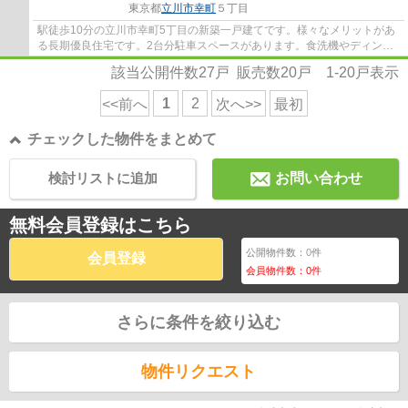
東京都
立川市
幸町
５丁目
駅徒歩10分の立川市幸町5丁目の新築一戸建てです。様々なメリットがあ
る長期優良住宅です。2台分駐車スペースがあります。食洗機やディンプ
ルキー等、設備も充実しています。立川市で...
該当公開件数
27
戸 販売数
20
戸
1-20
戸表示
1
2
<<前へ
次へ>>
最初
チェックした物件をまとめて
検討リストに追加
お問い合わせ
無料会員登録はこちら
公開物件数：
0
件
会員登録
会員物件数：
0
件
さらに条件を絞り込む
物件リクエスト