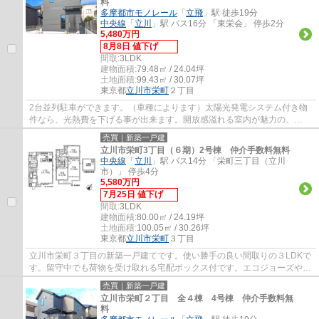
料
多摩都市モノレール
「
立飛
」駅 徒歩19分
中央線
「
立川
」駅 バス16分 「東栄会」 停歩2分
5,480万円
8月8日 値下げ
間取:
3LDK
建物面積:
79.48㎡ / 24.04坪
土地面積:
99.43㎡ / 30.07坪
東京都
立川市
栄町
２丁目
2台並列駐車ができます。（車種によります）太陽光発電システム付き物
件なら、光熱費を下げる事が出来ます。開放感溢れる室内が魅力の、
3LDKの物件はこちらです。立川市での住まい探し...
売買｜新築一戸建
立川市栄町3丁目（６期）2号棟 仲介手数料無料
中央線
「
立川
」駅 バス14分 「栄町三丁目（立川
市）」 停歩4分
5,580万円
7月25日 値下げ
間取:
3LDK
建物面積:
80.00㎡ / 24.19坪
土地面積:
100.05㎡ / 30.26坪
東京都
立川市
栄町
３丁目
立川市栄町３丁目の新築一戸建てです。使い勝手の良い間取りの３LDKで
す。留守中でも荷物を受け取れる宅配ボックス付です。エコジョーズや食
洗機等、設備も充実しています。立川市でお...
売買｜新築一戸建
立川市栄町２丁目 全４棟 4号棟 仲介手数料無
料