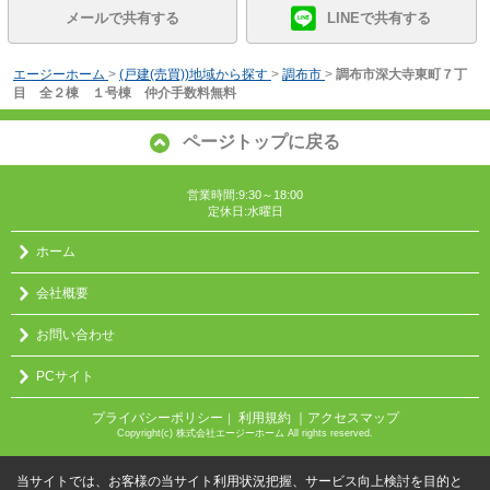
メールで共有する
LINEで共有する
エージーホーム
>
(戸建(売買))地域から探す
>
調布市
>
調布市深大寺東町７丁
目 全２棟 １号棟 仲介手数料無料
ページトップに戻る
営業時間:9:30～18:00
定休日:水曜日
ホーム
会社概要
お問い合わせ
PCサイト
プライバシーポリシー
利用規約
｜アクセスマップ
｜
Copyright(c) 株式会社エージーホーム All rights reserved.
当サイトでは、お客様の当サイト利用状況把握、サービス向上検討を目的と