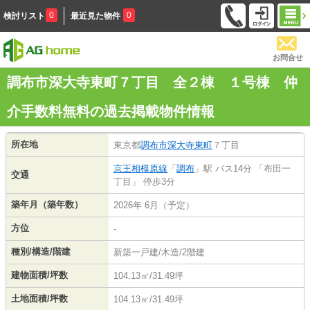
0
0
検討リスト
最近見た物件
お問合せ
調布市深大寺東町７丁目 全２棟 １号棟 仲
介手数料無料の過去掲載物件情報
所在地
東京都
調布市
深大寺東町
７丁目
京王相模原線
「
調布
」駅 バス14分 「布田一
交通
丁目」 停歩3分
築年月（築年数）
2026年 6月（予定）
方位
-
種別/構造/階建
新築一戸建/木造/2階建
建物面積/坪数
104.13㎡/31.49坪
土地面積/坪数
104.13㎡/31.49坪