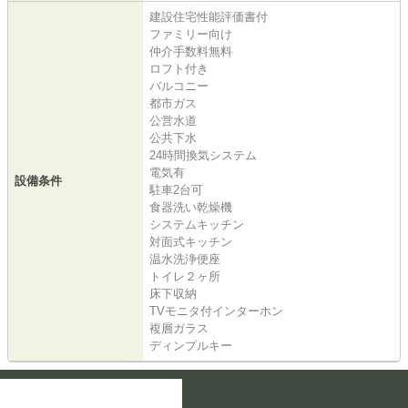
建設住宅性能評価書付
ファミリー向け
仲介手数料無料
ロフト付き
バルコニー
都市ガス
公営水道
公共下水
24時間換気システム
電気有
設備条件
駐車2台可
食器洗い乾燥機
システムキッチン
対面式キッチン
温水洗浄便座
トイレ２ヶ所
床下収納
TVモニタ付インターホン
複層ガラス
ディンプルキー