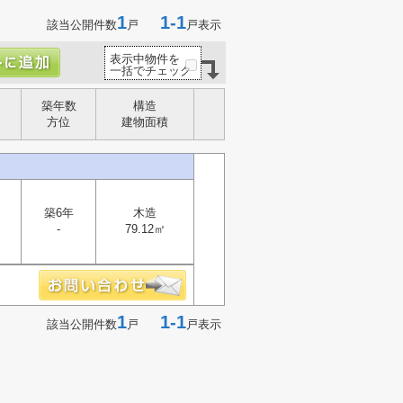
1
1-1
該当公開件数
戸
戸表示
表示中物件を
一括でチェック
築年数
構造
方位
建物面積
築6年
木造
-
79.12㎡
1
1-1
該当公開件数
戸
戸表示