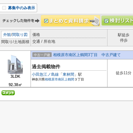
募集中のみ表示
外観
/
間取り図
価格
駅徒歩
停歩
交通 / 所在地
間取り/土地面積
相模原市南区上鶴間3丁目 中古戸建て
中古一戸建
過去掲載物件
徒歩11分
小田急江ノ島線
「
東林間
」駅
3LDK
神奈川県
相模原市南区
上鶴間
３丁目
92.38㎡