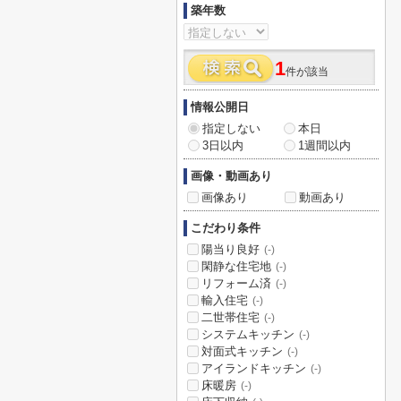
築年数
1
件が該当
情報公開日
指定しない
本日
3日以内
1週間以内
画像・動画あり
画像あり
動画あり
こだわり条件
陽当り良好
(-)
閑静な住宅地
(-)
リフォーム済
(-)
輸入住宅
(-)
二世帯住宅
(-)
システムキッチン
(-)
対面式キッチン
(-)
アイランドキッチン
(-)
床暖房
(-)