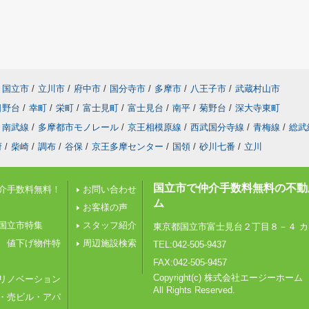
国立市
/
立川市
/
府中市
/
国分寺市
/
多摩市
/
八王子市
/
武蔵村山市
日野台
/
幸町
/
栄町
/
富士見町
/
富士見台
/
南平
/
菊野台
/
深大寺東町
南武線
/
多摩都市モノレール
/
京王相模原線
/
西武国分寺線
/
青梅線
/
総武
府
/
柴崎
/
調布
/
谷保
/
京王多摩センター
/
国領
/
砂川七番
/
立川
国立市で仲介手数料無料の不動
介手数料無料！
お問い合わせ
ム
お客様の声
国立市特集
スタッフ紹介
東京都国立市富士見台２丁目８－４ カ
 値下げ物件特
周辺施設検索
TEL:042-505-9437
FAX:042-505-9457
Copyright(c) 株式会社エージーホーム
リノベーション
All Rights Reserved.
・売ビル・アパ