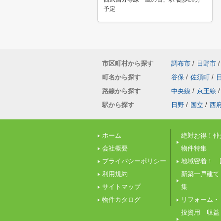
予定
市区町村から探す
調布市
/
日野市
/
町名から探す
谷保
/
佐須町
/
路線から探す
中央線
/
京王線
/
駅から探す
日野
/
国立
/
西
ホーム
絶対お得！仲
会社概要
物件特集
プライバシーポリシー
地域密着！ 
利用規約
新築一戸建て
サイトマップ
集
物件カタログ
リフォーム・
投資用 収益