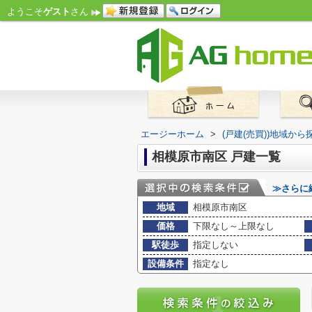
ようこそ
ゲスト
さん
エージーホーム
>
(戸建(売買))地域から
相模原市南区 戸建一覧
≫さらに
地域
相模原市南区
価格
下限なし～上限なし
駅徒歩
指定しない
設備条件
指定なし