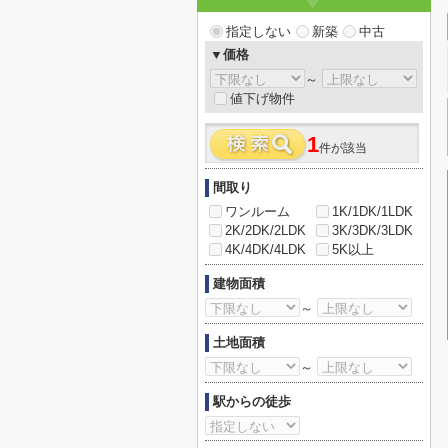
指定しない
新築
中古
▼価格
～
値下げ物件
1
件が該当
間取り
ワンルーム
1K/1DK/1LDK
2K/2DK/2LDK
3K/3DK/3LDK
4K/4DK/4LDK
5K以上
建物面積
～
土地面積
～
駅からの徒歩