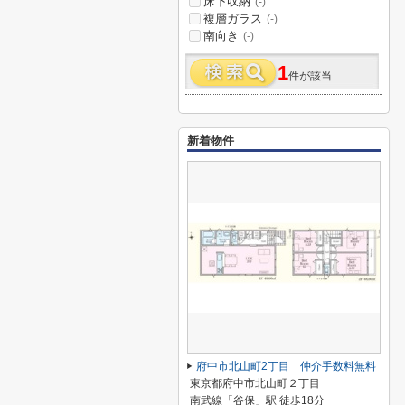
床下収納
(-)
複層ガラス
(-)
南向き
(-)
1
件が該当
新着物件
府中市北山町2丁目 仲介手数料無料
東京都府中市北山町２丁目
南武線「谷保」駅 徒歩18分