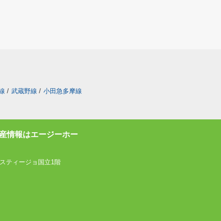
線
/
武蔵野線
/
小田急多摩線
産情報はエージーホー
スティージョ国立1階