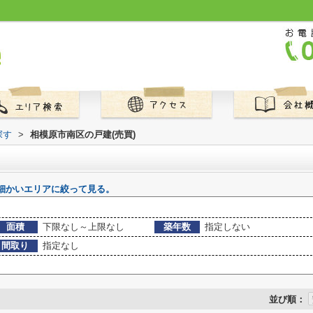
探す
>
相模原市南区の戸建(売買)
細かいエリアに絞って見る。
面積
下限なし～上限なし
築年数
指定しない
間取り
指定なし
並び順：