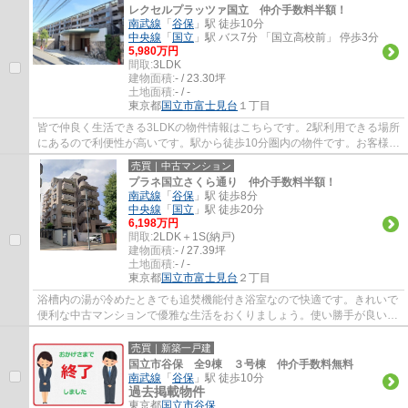
レクセルプラッツァ国立 仲介手数料半額！
南武線
「
谷保
」駅 徒歩10分
中央線
「
国立
」駅 バス7分 「国立高校前」 停歩3分
5,980万円
間取:
3LDK
建物面積:
- / 23.30坪
土地面積:
- / -
東京都
国立市
富士見台
１丁目
皆で仲良く生活できる3LDKの物件情報はこちらです。2駅利用できる場所
にあるので利便性が高いです。駅から徒歩10分圏内の物件です。お客様の
住まい探しを、経験豊富なエージーホームス...
売買｜中古マンション
プラネ国立さくら通り 仲介手数料半額！
南武線
「
谷保
」駅 徒歩8分
中央線
「
国立
」駅 徒歩20分
6,198万円
間取:
2LDK＋1S(納戸)
建物面積:
- / 27.39坪
土地面積:
- / -
東京都
国立市
富士見台
２丁目
浴槽内の湯が冷めたときでも追焚機能付き浴室なので快適です。きれいで
便利な中古マンションで優雅な生活をおくりましょう。使い勝手が良いシ
ステムキッチンがある物件です。収納部屋...
売買｜新築一戸建
国立市谷保 全9棟 ３号棟 仲介手数料無料
南武線
「
谷保
」駅 徒歩10分
過去掲載物件
東京都
国立市
谷保