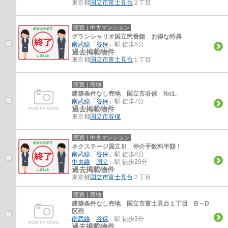
東京都
国立市
富士見台
２丁目
売買｜中古マンション
グランシャリオ国立弐番館 お得な特典
南武線
「
谷保
」駅 徒歩5分
過去掲載物件
東京都
国立市
富士見台
１丁目
売買｜売地
建築条件なし売地 国立市谷保 No1.
南武線
「
谷保
」駅 徒歩7分
過去掲載物件
東京都
国立市
谷保
売買｜中古マンション
ネクステージ国立Ⅲ 仲介手数料半額！
南武線
「
谷保
」駅 徒歩8分
中央線
「
国立
」駅 徒歩20分
過去掲載物件
東京都
国立市
富士見台
２丁目
売買｜売地
建築条件なし売地 国立市富士見台１丁目 B～D
区画
南武線
「
谷保
」駅 徒歩3分
過去掲載物件