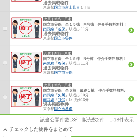
過去掲載物件
東京都
国立市
富士見台
１丁目
売買｜新築一戸建
国立市谷保 全１５棟 M号棟 仲介手数料無料！
南武線
「
谷保
」駅 徒歩11分
過去掲載物件
東京都
国立市
谷保
売買｜新築一戸建
国立市谷保 全１５棟 N号棟 仲介手数料無料！
南武線
「
谷保
」駅 徒歩11分
過去掲載物件
東京都
国立市
谷保
売買｜新築一戸建
国立市谷保 全５棟 最終１棟 仲介手数料無料♪
南武線
「
矢川
」駅 徒歩10分
南武線
「
谷保
」駅 徒歩13分
過去掲載物件
東京都
国立市
谷保
該当公開件数
18
件 販売数
2
件
1-18
件表示
チェックした物件をまとめて