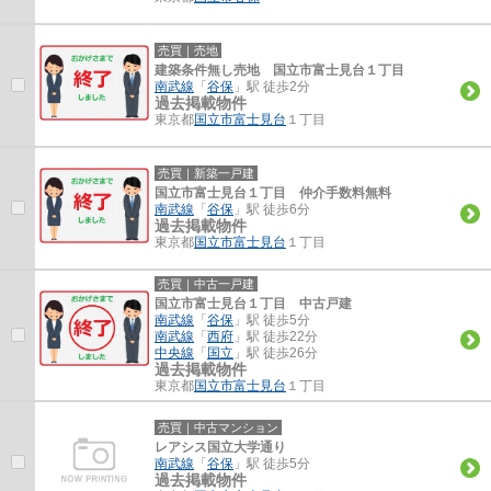
売買｜売地
建築条件無し売地 国立市富士見台１丁目
南武線
「
谷保
」駅 徒歩2分
過去掲載物件
東京都
国立市
富士見台
１丁目
売買｜新築一戸建
国立市富士見台１丁目 仲介手数料無料
南武線
「
谷保
」駅 徒歩6分
過去掲載物件
東京都
国立市
富士見台
１丁目
売買｜中古一戸建
国立市富士見台１丁目 中古戸建
南武線
「
谷保
」駅 徒歩5分
南武線
「
西府
」駅 徒歩22分
中央線
「
国立
」駅 徒歩26分
過去掲載物件
東京都
国立市
富士見台
１丁目
売買｜中古マンション
レアシス国立大学通り
南武線
「
谷保
」駅 徒歩5分
過去掲載物件