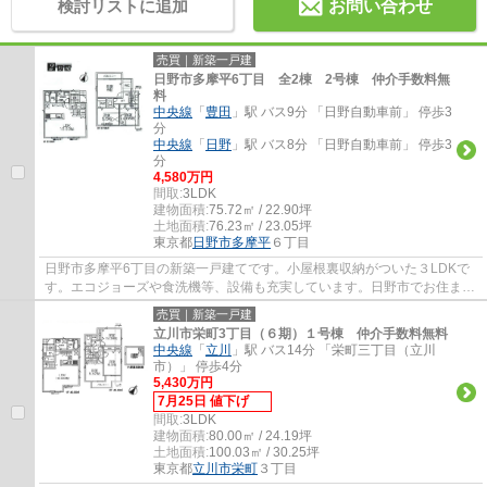
検討リストに追加
お問い合わせ
売買｜新築一戸建
日野市多摩平6丁目 全2棟 2号棟 仲介手数料無
料
中央線
「
豊田
」駅 バス9分 「日野自動車前」 停歩3
分
中央線
「
日野
」駅 バス8分 「日野自動車前」 停歩3
分
4,580万円
間取:
3LDK
建物面積:
75.72㎡ / 22.90坪
土地面積:
76.23㎡ / 23.05坪
東京都
日野市
多摩平
６丁目
日野市多摩平6丁目の新築一戸建てです。小屋根裏収納がついた３LDKで
す。エコジョーズや食洗機等、設備も充実しています。日野市でお住まい
をお探しなら、多摩地区に詳しいエージーホ...
売買｜新築一戸建
立川市栄町3丁目（６期）１号棟 仲介手数料無料
中央線
「
立川
」駅 バス14分 「栄町三丁目（立川
市）」 停歩4分
5,430万円
7月25日 値下げ
間取:
3LDK
建物面積:
80.00㎡ / 24.19坪
土地面積:
100.03㎡ / 30.25坪
東京都
立川市
栄町
３丁目