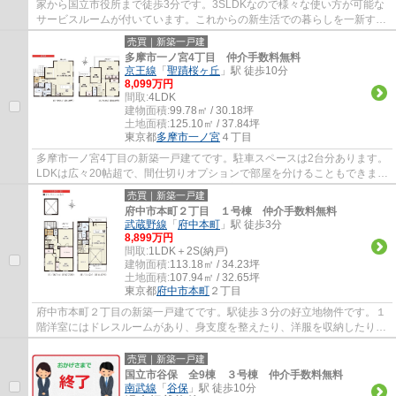
家から国立市役所まで徒歩3分です。3SLDKなので様々な使い方が可能な
サービスルームが付いています。これからの新生活での暮らしを一新する
ために、新築戸建てはいかがでしょうか。不...
売買｜新築一戸建
多摩市一ノ宮4丁目 仲介手数料無料
京王線
「
聖蹟桜ヶ丘
」駅 徒歩10分
8,099万円
間取:
4LDK
建物面積:
99.78㎡ / 30.18坪
土地面積:
125.10㎡ / 37.84坪
東京都
多摩市
一ノ宮
４丁目
多摩市一ノ宮4丁目の新築一戸建てです。駐車スペースは2台分あります。
LDKは広々20帖超で、間仕切りオプションで部屋を分けることもできま
す。エコジョーズや床暖房等、設備も充実して...
売買｜新築一戸建
府中市本町２丁目 １号棟 仲介手数料無料
武蔵野線
「
府中本町
」駅 徒歩3分
8,899万円
間取:
1LDK＋2S(納戸)
建物面積:
113.18㎡ / 34.23坪
土地面積:
107.94㎡ / 32.65坪
東京都
府中市
本町
２丁目
府中市本町２丁目の新築一戸建てです。駅徒歩３分の好立地物件です。１
階洋室にはドレスルームがあり、身支度を整えたり、洋服を収納したりで
きるので便利です。２階LDKは広々２４帖で...
売買｜新築一戸建
国立市谷保 全9棟 ３号棟 仲介手数料無料
南武線
「
谷保
」駅 徒歩10分