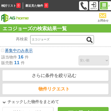
0
0
検討リスト
最近見た物件
お問合せ
エコジョーズの検索結果一覧
再検索
募集中のみ表示
16
該当物件
件
11
販売数
件
さらに条件を絞り込む
物件リクエスト
チェックした物件をまとめて