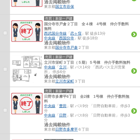
過去掲載物件
東京都
国立市
谷保
売買｜新築一戸建
国分寺市戸倉２丁目 全４棟 4号棟 仲介手数料
無料
西武国分寺線
「
恋ヶ窪
」駅 徒歩13分
中央線
「
西国分寺
」駅 徒歩18分
過去掲載物件
東京都
国分寺市
戸倉
２丁目
売買｜新築一戸建
立川市栄町３丁目（５期）５号棟 仲介手数料無料
中央線
「
立川
」駅 バス14分 「西武バス立川営業
所」 停歩6分
過去掲載物件
東京都
立川市
栄町
３丁目
売買｜新築一戸建
日野市多摩平6丁目 全2棟 1号棟 仲介手数料無
料
中央線
「
豊田
」駅 バス9分 「日野自動車前」 停歩3
分
中央線
「
日野
」駅 バス8分 「日野自動車前」 停歩3
分
過去掲載物件
東京都
日野市
多摩平
６丁目