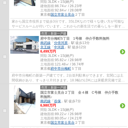
間取:
3LDK＋1S(納戸)
建物面積:
86.74㎡ / 26.23坪
土地面積:
92.84㎡ / 28.08坪
東京都
国立市
富士見台
２丁目
家から国立市役所まで徒歩3分です。3SLDKなので様々な使い方が可能な
サービスルームが付いています。これからの新生活での暮らしを一新する
ために、新築戸建てはいかがでしょうか。不...
売買｜新築一戸建
府中市分梅町5丁目 1号棟 仲介手数料無料
南武線
「
分倍河原
」駅 徒歩13分
京王線
「
中河原
」駅 徒歩12分
6,499万円
間取:
3LDK＋1S(納戸)
建物面積:
95.82㎡ / 28.98坪
土地面積:
121.48㎡ / 36.74坪
東京都
府中市
分梅町
５丁目
府中市分梅町の新築一戸建てです。2台並列駐車ができます。玄関には土
間収納があり、すっきり片付きます。18.9帖のLDKには床暖房完備で足元
から暖かです。エコジョーズは食洗機等、設...
売買｜新築一戸建
国立市富士見台２丁目 全４棟 C号棟 仲介手数
料無料♪
南武線
「
谷保
」駅 徒歩7分
6,980万円
間取:
3LDK＋1S(納戸)
建物面積:
89.22㎡ / 26.98坪
土地面積:
80.05㎡ / 24.21坪
東京都
国立市
富士見台
２丁目