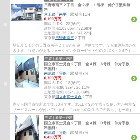
日野市南平２丁目 全２棟 １号棟 仲介手数料無
料
京王線
「
南平
」駅 徒歩11分
6,199万円
間取:
2LDK＋2S(納戸)
建物面積:
108.06㎡ / 32.68坪
土地面積:
136.29㎡ / 41.22坪
東京都
日野市
南平
２丁目
駅徒歩１１分の日野市南平２丁目の新築一戸建てです。３台並列駐車がで
きます。収納力があるウォークインクローゼット付の２LDK＋２Sです。
リビングは間仕切りで一つ部屋を作ることが...
売買｜新築一戸建
国立市富士見台２丁目 全４棟 A号棟 仲介手数
料無料♪
南武線
「
谷保
」駅 徒歩7分
6,300万円
間取:
3LDK＋1S(納戸)
建物面積:
86.32㎡ / 26.11坪
土地面積:
92.86㎡ / 28.09坪
東京都
国立市
富士見台
２丁目
家から国立市役所まで徒歩3分です。3SLDKなので様々な使い方が可能な
サービスルームが付いています。これからの新生活での暮らしを一新する
ために、新築戸建てはいかがでしょうか。不...
売買｜新築一戸建
国立市富士見台２丁目 全４棟 D号棟 仲介手数
料無料♪
南武線
「
谷保
」駅 徒歩7分
6,450万円