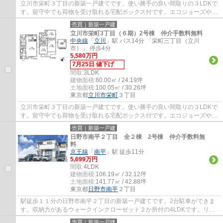
立川市栄町３丁目の新築一戸建てです。使い勝手の良い間取りの３LDKで
す。留守中でも荷物を受け取れる宅配ボックス付です。エコジョーズや食
洗機等、設備も充実しています。立川市でお...
売買｜新築一戸建
立川市栄町3丁目（６期）2号棟 仲介手数料無料
中央線
「
立川
」駅 バス14分 「栄町三丁目（立川
市）」 停歩4分
5,580万円
7月25日 値下げ
間取:
3LDK
建物面積:
80.00㎡ / 24.19坪
土地面積:
100.05㎡ / 30.26坪
東京都
立川市
栄町
３丁目
立川市栄町３丁目の新築一戸建てです。使い勝手の良い間取りの３LDKで
す。留守中でも荷物を受け取れる宅配ボックス付です。エコジョーズや食
洗機等、設備も充実しています。立川市でお...
売買｜新築一戸建
日野市南平２丁目 全２棟 2号棟 仲介手数料無
料
京王線
「
南平
」駅 徒歩11分
5,699万円
間取:
4LDK
建物面積:
106.19㎡ / 32.12坪
土地面積:
141.77㎡ / 42.88坪
東京都
日野市
南平
２丁目
駅徒歩１１分の日野市南平２丁目の新築一戸建てです。2台駐車ができま
す。収納力があるウォークインクローゼット２か所付の4LDKです。リビ
ングは間仕切りで一つ部屋を作ることができま...
売買｜新築一戸建