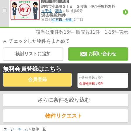
売買｜新築一戸建
調布市小島町２丁目 ２号棟 仲介手数料無料
京王線
「
調布
」駅 徒歩9分
過去掲載物件
東京都
調布市
小島町
２丁目
該当公開件数
16
件 販売数
11
件
1-16
件表示
チェックした物件をまとめて
検討リストに追加
お問い合わせ
無料会員登録はこちら
公開物件数：
0
件
会員登録
会員物件数：
0
件
さらに条件を絞り込む
物件リクエスト
エージーホーム
>
物件一覧