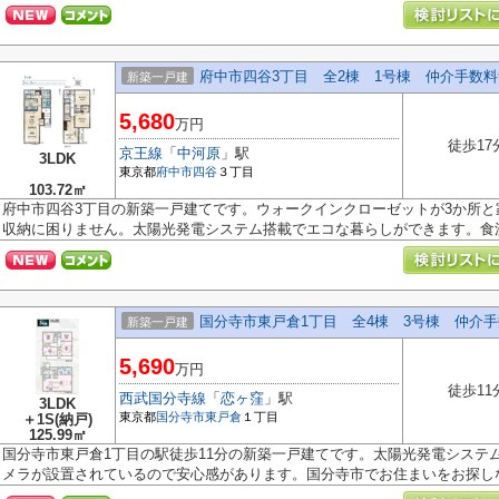
府中市四谷3丁目 全2棟 1号棟 仲介手数
新築一戸建
5,680
万円
徒歩17
京王線
「
中河原
」駅
3LDK
東京都
府中市
四谷
３丁目
103.72㎡
府中市四谷3丁目の新築一戸建てです。ウォークインクローゼットが3か所
収納に困りません。太陽光発電システム搭載でエコな暮らしができます。食洗.
国分寺市東戸倉1丁目 全4棟 3号棟 仲介
新築一戸建
5,690
万円
徒歩11
西武国分寺線
「
恋ヶ窪
」駅
3LDK
東京都
国分寺市
東戸倉
１丁目
＋1S(納戸)
125.99㎡
国分寺市東戸倉1丁目の駅徒歩11分の新築一戸建てです。太陽光発電システ
メラが設置されているので安心感があります。国分寺市でお住まいをお探しな.