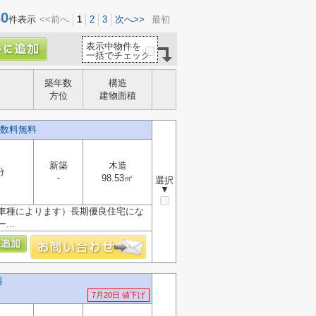
0
件表示
<<前へ
1
2
3
次へ>>
最初
表示中物件を
一括でチェック
築年数
構造
方位
建物面積
手数料無料
新築
木造
分
-
98.53㎡
選択
▼
車種によります）長期優良住宅にな
..
料
7月20日 値下げ