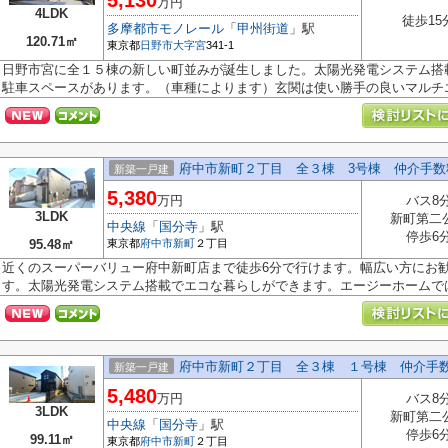
5,130
万円
4LDK
徒歩15
多摩都市モノレール
「
甲州街道
」駅
120.71㎡
東京都
日野市
大字宮
341-1
日野市宮に全１５棟の新しい町並みが誕生しました。太陽光発電システム搭
駐車スペースがあります。（車種によります）玄関は使い勝手の良いマルチエ.
府中市新町２丁目 全３棟 3号棟 仲介手数
新築一戸建
5,380
万円
バス8
3LDK
新町第二
中央線
「
国分寺
」駅
停歩6
95.48㎡
東京都
府中市
新町
２丁目
近くのスーパーバリュー府中新町店まで徒歩6分で行けます。幅広い方にお勧
す。太陽光発電システム搭載でエコな暮らしができます。エージーホームではご
府中市新町２丁目 全３棟 １号棟 仲介手
新築一戸建
5,480
万円
バス8
3LDK
新町第二
中央線
「
国分寺
」駅
停歩6
99.11㎡
東京都
府中市
新町
２丁目