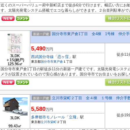
近くのスーパーバリュー府中新町店まで徒歩6分で行けます。幅広い方にお勧
す。太陽光発電システム搭載でエコな暮らしができます。２台並列駐車ができま
国分寺市東戸倉1丁目 全4棟 1号棟 仲介
新築一戸建
5,490
万円
徒歩11
3LDK
西武国分寺線
「
恋ヶ窪
」駅
＋1S(納戸)
東京都
国分寺市
東戸倉
１丁目
125.96㎡
国分寺市東戸倉1丁目の駅徒歩11分の新築一戸建てです。太陽光発電システ
メラが設置されているので安心感があります。国分寺市でお住まいをお探しな.
立川市栄町２丁目 全４棟 １号棟 仲介手
新築一戸建
5,580
万円
徒歩19
多摩都市モノレール
「
立飛
」駅
3LDK
東京都
立川市
栄町
２丁目
99.43㎡