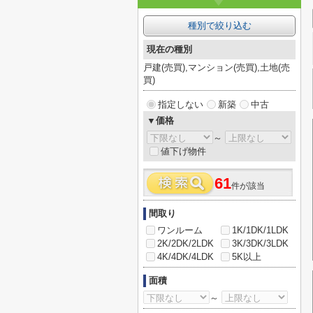
種別で絞り込む
現在の種別
戸建(売買),マンション(売買),土地(売
買)
指定しない
新築
中古
▼価格
～
値下げ物件
61
件が該当
間取り
ワンルーム
1K/1DK/1LDK
2K/2DK/2LDK
3K/3DK/3LDK
4K/4DK/4LDK
5K以上
面積
～