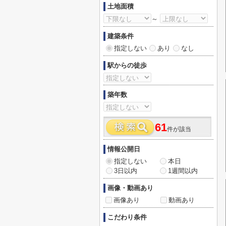
土地面積
～
建築条件
指定しない
あり
なし
駅からの徒歩
築年数
61
件が該当
情報公開日
指定しない
本日
3日以内
1週間以内
画像・動画あり
画像あり
動画あり
こだわり条件