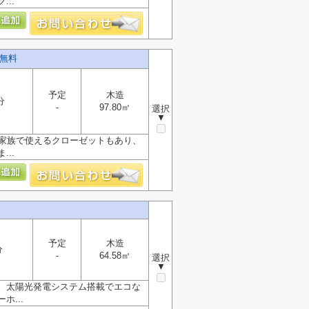
..
料無料
予定
木造
分
-
97.80㎡
選択
▼
と家族で使えるクローゼットもあり、
..
予定
木造
分
-
64.58㎡
選択
▼
す。太陽光発電システム搭載でエコな
...