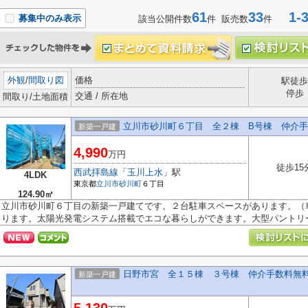
61
33
1-3
募集中のみ表示
該当公開件数
件 販売数
件
外観
/
間取り図
価格
駅徒歩
停歩
交通 / 所在地
間取り/土地面積
立川市砂川町６丁目 全２棟 B号棟 仲介
新築一戸建
4,990
万円
徒歩15
西武拝島線
「
玉川上水
」駅
4LDK
東京都
立川市
砂川町
６丁目
124.90㎡
立川市砂川町６丁目の新築一戸建てです。２台駐車スペースがあります。（
ります。太陽光発電システム搭載でエコな暮らしができます。大型パントリー.
日野市宮 全１５棟 ３号棟 仲介手数料無
新築一戸建