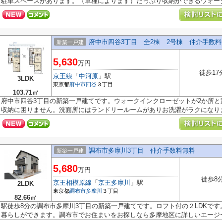
駐車スペースがあります。（車種によります）たっぷり収納ができるウォーク.
府中市四谷3丁目 全2棟 2号棟 仲介手数
新築一戸建
5,630
万円
徒歩17
京王線
「
中河原
」駅
3LDK
東京都
府中市
四谷
３丁目
103.71㎡
府中市四谷3丁目の新築一戸建てです。ウォークインクローゼットが2か所
収納に困りません。洗面所にはランドリールームがありお洗濯がラクになりま.
調布市多摩川3丁目 仲介手数料無料
新築一戸建
5,680
万円
徒歩8
京王相模原線
「
京王多摩川
」駅
2LDK
東京都
調布市
多摩川
３丁目
82.66㎡
駅徒歩8分の調布市多摩川3丁目の新築一戸建てです。ロフト付の２LDKで
暮らしができます。調布市でお住まいをお探しなら多摩地区に詳しいエージーホ