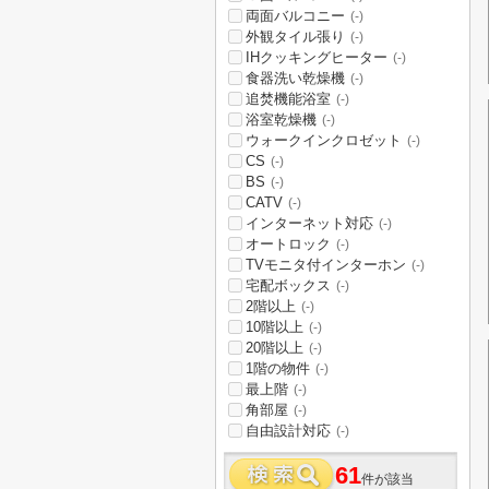
両面バルコニー
(-)
外観タイル張り
(-)
IHクッキングヒーター
(-)
食器洗い乾燥機
(-)
追焚機能浴室
(-)
浴室乾燥機
(-)
ウォークインクロゼット
(-)
CS
(-)
BS
(-)
CATV
(-)
インターネット対応
(-)
オートロック
(-)
TVモニタ付インターホン
(-)
宅配ボックス
(-)
2階以上
(-)
10階以上
(-)
20階以上
(-)
1階の物件
(-)
最上階
(-)
角部屋
(-)
自由設計対応
(-)
61
件が該当