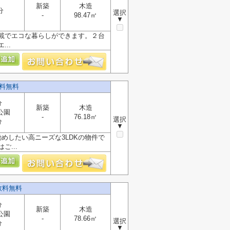
新築
木造
分
選択
-
98.47㎡
▼
載でエコな暮らしができます。２台
..
料無料
分
新築
木造
公園
-
76.18㎡
選択
分
▼
めしたい高ニーズな3LDKの物件で
...
数料無料
分
新築
木造
公園
-
78.66㎡
選択
分
▼