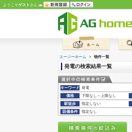
ようこそ
ゲスト
さん
エージーホーム
>
物件一覧
発電の検索結果一覧
キーワード
発電
価格
下限なし～上限なし
駅徒歩
指定しない
設備条件
指定なし