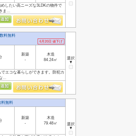
めしたい高ニーズな3LDKの物件で
...
手数料無料
6月20日 値下げ
新築
木造
分
選択
-
84.24㎡
▼
ムでエコな暮らしができます。防犯カ
..
数料無料
新築
木造
分
-
79.48㎡
選択
▼