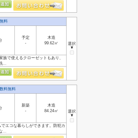
料無料
予定
木造
分
-
99.62㎡
選択
▼
と家族で使えるクローゼットもあり、
..
手数料無料
新築
木造
分
-
84.24㎡
選択
▼
ムでエコな暮らしができます。防犯カ
..