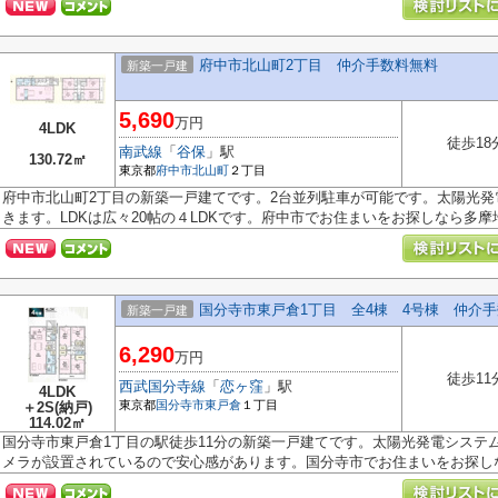
府中市北山町2丁目 仲介手数料無料
新築一戸建
5,690
万円
4LDK
徒歩18
南武線
「
谷保
」駅
130.72㎡
東京都
府中市
北山町
２丁目
府中市北山町2丁目の新築一戸建てです。2台並列駐車が可能です。太陽光
きます。LDKは広々20帖の４LDKです。府中市でお住まいをお探しなら多摩地区
国分寺市東戸倉1丁目 全4棟 4号棟 仲介
新築一戸建
6,290
万円
徒歩11
西武国分寺線
「
恋ヶ窪
」駅
4LDK
東京都
国分寺市
東戸倉
１丁目
＋2S(納戸)
114.02㎡
国分寺市東戸倉1丁目の駅徒歩11分の新築一戸建てです。太陽光発電システ
メラが設置されているので安心感があります。国分寺市でお住まいをお探しな.