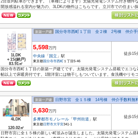
2台並列駐車ができます。（車種によります）太陽光発電システム付き物件
開放感溢れる室内が魅力の、3LDKの物件はこちらです。立川市での住まい探し
国分寺市西町１丁目 全２棟 2号棟 仲介手
新築一戸建
5,598
万円
徒歩15
1LDK
中央線
「
国立
」駅
＋1S(納戸)
東京都
国分寺市
西町
１丁目5-46
83.91㎡
国分寺市西町１丁目の新築一戸建てです。太陽光発電システム搭載でエコな暮ら
帖以上で床暖房付です。1階洋室には物干しもついています。食洗機やリモコン
日野市宮 全１５棟 14号棟 仲介手数料無
新築一戸建
5,630
万円
徒歩15
4LDK
多摩都市モノレール
「
甲州街道
」駅
東京都
日野市
大字宮
341-1
120.02㎡
日野市宮に全１５棟の新しい町並みが誕生しました。太陽光発電システム搭