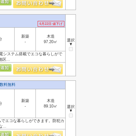
6月22日 値下げ
新築
木造
分
選択
-
97.20㎡
▼
発電システム搭載でエコな暮らしがで
...
手数料無料
新築
木造
分
-
89.10㎡
選択
▼
ムでエコな暮らしができます。防犯カ
..