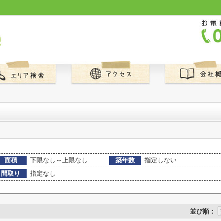
面積
下限なし～上限なし
築年数
指定しない
間取り
指定なし
並び順：