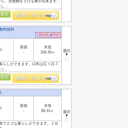
なら、光熱費を下げる事が出来ます。
...
数料無料
7月11日 値下げ
新築
木造
分
選択
-
109.30㎡
▼
しができます。LDKは広々21.7
...
料
新築
木造
分
-
99.31㎡
選択
▼
載でエコな暮らしができます。２台