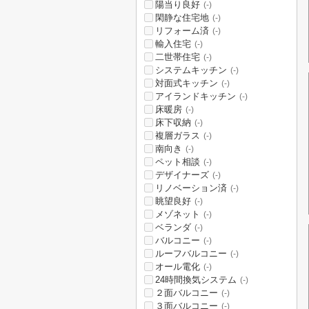
陽当り良好
(-)
閑静な住宅地
(-)
リフォーム済
(-)
輸入住宅
(-)
二世帯住宅
(-)
システムキッチン
(-)
対面式キッチン
(-)
アイランドキッチン
(-)
床暖房
(-)
床下収納
(-)
複層ガラス
(-)
南向き
(-)
ペット相談
(-)
デザイナーズ
(-)
リノベーション済
(-)
眺望良好
(-)
メゾネット
(-)
ベランダ
(-)
バルコニー
(-)
ルーフバルコニー
(-)
オール電化
(-)
24時間換気システム
(-)
２面バルコニー
(-)
３面バルコニー
(-)