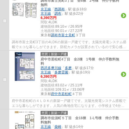
調布市富士見町3丁目 全8棟 2号棟 仲介手数料
無料
京王線
「
西調布
」駅 徒歩18分
京王線
「
調布
」駅 徒歩22分
6,390万円
間取:
4LDK
建物面積:
89.10㎡ / 26.95坪
土地面積:
90.01㎡ / 27.22坪
東京都
調布市
富士見町
３丁目
調布市富士見町3丁目の4LDKの新築一戸建てです。太陽光発電システム搭
載でエコな暮らしができます。防犯カメラが設置されているので安心感が
あります。調布市でお住まいをお探しなら多...
売買｜新築一戸建
府中市若松町4丁目 全2棟 1号棟 仲介手数料無
料
西武多摩川線
「
多磨
」駅 徒歩17分
京王線
「
多磨霊園
」駅 徒歩19分
6,390万円
間取:
4LDK
建物面積:
83.02㎡ / 25.11坪
土地面積:
109.31㎡ / 33.06坪
東京都
府中市
若松町
４丁目
府中市若松町の４ＬＤＫの新築一戸建てです。太陽光発電システム搭載で
エコな暮らしができます。人気の角地住宅になります。小学校まで4分で
す。府中市でお住まいをお探しなら多摩地区...
売買｜新築一戸建
調布市佐須町５丁目 全18棟 1-L号棟 仲介手数
料無料
京王線
「
柴崎
」駅 徒歩14分