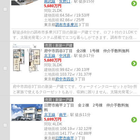
南武線
「
矢野口
」駅 徒歩15分
5,680万円
間取:
2LDK
建物面積:
64.58㎡ / 19.53坪
土地面積:
82.66㎡ / 25坪
東京都
調布市
多摩川
３丁目
駅徒歩8分の調布市多摩川3丁目の新築一戸建てです。ロフト付の２LDKで
す。太陽光発電システム搭載でエコな暮らしができます。調布市でお住ま
いをお探しなら多摩地区に詳しいエージーホ...
売買｜新築一戸建
府中市四谷3丁目 全2棟 1号棟 仲介手数料無料
京王線
「
中河原
」駅 徒歩17分
5,680万円
間取:
3LDK
建物面積:
99.62㎡ / 30.13坪
土地面積:
103.72㎡ / 31.37坪
東京都
府中市
四谷
３丁目
府中市四谷3丁目の新築一戸建てです。ウォークインクローゼットが3か所
と家族で使えるクローゼットもあり、収納に困りません。太陽光発電シス
テム搭載でエコな暮らしができます。食洗...
売買｜新築一戸建
日野市南平２丁目 全２棟 2号棟 仲介手数料無
料
京王線
「
南平
」駅 徒歩11分
5,699万円
間取:
4LDK
建物面積:
106.19㎡ / 32.12坪
土地面積:
141.77㎡ / 42.88坪
東京都
日野市
南平
２丁目