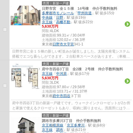
ージーホームに是非お任せください。まずは...
売買｜新築一戸建
日野市宮 全１５棟 14号棟 仲介手数料無料
多摩都市モノレール
「
甲州街道
」駅 徒歩15分
中央線
「
日野
」駅 徒歩19分
京王線
「
高幡不動
」駅 徒歩22分
5,630万円
間取:
4LDK
建物面積:
99.31㎡ / 30.04坪
土地面積:
120.02㎡ / 36.3坪
東京都
日野市
大字宮
341-1
日野市宮に全１５棟の新しい町並みが誕生しました。太陽光発電システム
搭載でエコな暮らしができます。２台駐車スペースがあります。（車種に
よります）たっぷり収納ができるウォーク...
売買｜新築一戸建
府中市四谷3丁目 全2棟 2号棟 仲介手数料無料
京王線
「
中河原
」駅 徒歩17分
5,630万円
間取:
3LDK
建物面積:
97.80㎡ / 29.58坪
土地面積:
103.71㎡ / 31.37坪
東京都
府中市
四谷
３丁目
府中市四谷3丁目の新築一戸建てです。ウォークインクローゼットが2か所
と家族で使えるクローゼットもあり、収納に困りません。洗面所にはラン
ドリールームがありお洗濯がラクになりま...
売買｜新築一戸建
調布市多摩川3丁目 仲介手数料無料
京王相模原線
「
京王多摩川
」駅 徒歩8分
京王線
「
調布
」駅 徒歩21分