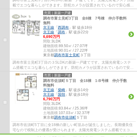
載でエコな暮らしができます。防犯カメラが設置されているので安心感が
あります。調布市でお住まいをお探しなら多...
売買｜新築一戸建
調布市富士見町3丁目 全8棟 7号棟 仲介手数料
無料
京王線
「
西調布
」駅 徒歩18分
京王線
「
調布
」駅 徒歩22分
6,690万円
間取:
3LDK
建物面積:
89.50㎡ / 27.07坪
土地面積:
90.01㎡ / 27.22坪
東京都
調布市
富士見町
３丁目
調布市富士見町3丁目の３SLDKの新築一戸建てです。太陽光発電システ
ム搭載でエコな暮らしができます。防犯カメラが設置されているので安心
感があります。調布市でお住まいをお探しなら...
売買｜新築一戸建
調布市佐須町５丁目 全18棟 1-B号棟 仲介手数
料無料
京王線
「
柴崎
」駅 徒歩14分
京王線
「
国領
」駅 徒歩18分
6,790万円
間取:
3LDK
建物面積:
83.84㎡ / 25.36坪
土地面積:
107.03㎡ / 32.37坪
東京都
調布市
佐須町
５丁目
調布市佐須町5丁目に全18棟の新しい町並みが誕生しました。長期優良住
宅なので税制上の優遇が受けられます。太陽光発電システム搭載でエコな
暮らしができます。ウォークインクローゼッ...