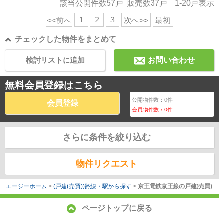
該当公開件数
57
戸 販売数
37
戸
1-20
戸表示
1
2
3
<<前へ
次へ>>
最初
チェックした物件をまとめて
検討リストに追加
お問い合わせ
無料会員登録はこちら
公開物件数：
0
件
会員登録
会員物件数：
0
件
さらに条件を絞り込む
物件リクエスト
エージーホーム
>
(戸建(売買))路線・駅から探す
>
京王電鉄京王線の戸建(売買)
ページトップに戻る