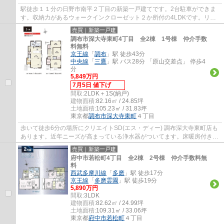
駅徒歩１１分の日野市南平２丁目の新築一戸建てです。2台駐車ができま
す。収納力があるウォークインクローゼット２か所付の4LDKです。リビ
ングは間仕切りで一つ部屋を作ることができま...
売買｜新築一戸建
調布市深大寺東町4丁目 全2棟 1号棟 仲介手数
料無料
京王線
「
調布
」駅 徒歩43分
中央線
「
三鷹
」駅 バス28分 「原山交差点」 停歩4
分
5,849万円
7月5日 値下げ
間取:
2LDK＋1S(納戸)
建物面積:
82.16㎡ / 24.85坪
土地面積:
105.23㎡ / 31.83坪
東京都
調布市
深大寺東町
４丁目
歩いて徒歩6分の場所にクリエイトSD(エス・ディー) 調布深大寺東町店も
あります。近年ニーズが高まっている浄水器がついてます。床暖房付き物
件は、足元から温められるのでエアコンの...
売買｜新築一戸建
府中市若松町4丁目 全2棟 2号棟 仲介手数料無
料
西武多摩川線
「
多磨
」駅 徒歩17分
京王線
「
多磨霊園
」駅 徒歩19分
5,890万円
間取:
3LDK
建物面積:
82.62㎡ / 24.99坪
土地面積:
109.31㎡ / 33.06坪
東京都
府中市
若松町
４丁目