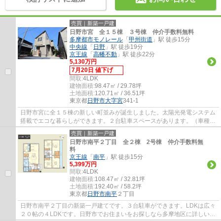
売買｜新築一戸建
日野市宮 全１５棟 ３号棟 仲介手数料無料
多摩都市モノレール
「
甲州街道
」駅 徒歩15分
中央線
「
日野
」駅 徒歩19分
京王線
「
高幡不動
」駅 徒歩22分
5,130万円
7月20日 値下げ
間取:
4LDK
建物面積:
98.47㎡ / 29.78坪
土地面積:
120.71㎡ / 36.51坪
東京都
日野市
大字宮
341-1
日野市宮に全１５棟の新しい町並みが誕生しました。太陽光発電システム
搭載でエコな暮らしができます。２台駐車スペースがあります。（車種に
よります）玄関は使い勝手の良いマルチエ...
売買｜新築一戸建
日野市南平２丁目 全２棟 2号棟 仲介手数料無
料
京王線
「
南平
」駅 徒歩15分
5,399万円
間取:
4LDK
建物面積:
108.47㎡ / 32.81坪
土地面積:
192.40㎡ / 58.2坪
東京都
日野市
南平
２丁目
日野市南平２丁目の新築一戸建てです。３台駐車ができます。LDKは広々
２０帖の４LDKです。日野市でお住まいをお探しなら多摩地区に詳しいエ