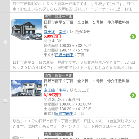
府中市若松町の４ＬＤＫの新築一戸建てです。小学校まで4分です。府中
市でお住まいをお探しなら多摩地区に詳しいエージーホームに是非お任せ
ください。まずはお気軽にご連絡ください。
売買｜新築一戸建
日野市南平２丁目 全２棟 １号棟 仲介手数料無
料
京王線
「
南平
」駅 徒歩15分
5,899万円
間取:
4LDK
建物面積:
108.33㎡ / 32.76坪
土地面積:
190.77㎡ / 57.7坪
東京都
日野市
南平
２丁目
日野市南平２丁目の新築一戸建てです。３台並列駐車ができます。LDKは
広々２０帖の４LDKです。日野市でお住まいをお探しなら多摩地区に詳し
いエージーホームに是非お任せください。ま...
売買｜新築一戸建
日野市南平２丁目 全２棟 １号棟 仲介手数料無
料
京王線
「
南平
」駅 徒歩11分
6,199万円
間取:
2LDK＋2S(納戸)
建物面積:
108.06㎡ / 32.68坪
土地面積:
136.29㎡ / 41.22坪
東京都
日野市
南平
２丁目
駅徒歩１１分の日野市南平２丁目の新築一戸建てです。３台並列駐車がで
きます。収納力があるウォークインクローゼット付の２LDK＋２Sです。
リビングは間仕切りで一つ部屋を作ることが...
売買｜新築一戸建