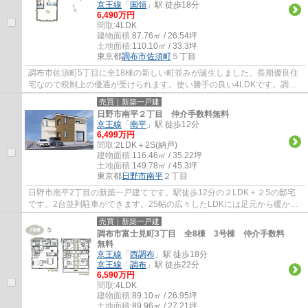
京王線
「
国領
」駅 徒歩18分
6,490万円
間取:
4LDK
建物面積:
87.76㎡ / 26.54坪
土地面積:
110.10㎡ / 33.3坪
東京都
調布市
佐須町
５丁目
調布市佐須町5丁目に全18棟の新しい町並みが誕生しました。長期優良住
宅なので税制上の優遇が受けられます。使い勝手の良い4LDKです。調布
市でお住まいをお探しなら多摩地区に詳しいエ...
売買｜新築一戸建
日野市南平２丁目 仲介手数料無料
京王線
「
南平
」駅 徒歩12分
6,499万円
間取:
2LDK＋2S(納戸)
建物面積:
116.46㎡ / 35.22坪
土地面積:
149.78㎡ / 45.3坪
東京都
日野市
南平
２丁目
日野市南平2丁目の新築一戸建てです。駅徒歩12分の２LDK＋２Sの邸宅
です。2台並列駐車ができます。25帖の広々したLDKには足元から暖かい
床暖房完備。洗面室にはリネン庫がありタオル類...
売買｜新築一戸建
調布市富士見町3丁目 全8棟 3号棟 仲介手数料
無料
京王線
「
西調布
」駅 徒歩18分
京王線
「
調布
」駅 徒歩22分
6,590万円
間取:
4LDK
建物面積:
89.10㎡ / 26.95坪
土地面積:
89.96㎡ / 27.21坪