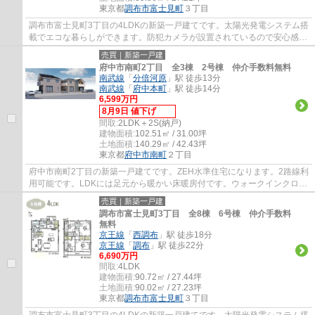
東京都
調布市
富士見町
３丁目
調布市富士見町3丁目の4LDKの新築一戸建てです。太陽光発電システム搭
載でエコな暮らしができます。防犯カメラが設置されているので安心感が
あります。調布市でお住まいをお探しなら多...
売買｜新築一戸建
府中市南町2丁目 全3棟 2号棟 仲介手数料無料
南武線
「
分倍河原
」駅 徒歩13分
南武線
「
府中本町
」駅 徒歩14分
6,599万円
8月9日 値下げ
間取:
2LDK＋2S(納戸)
建物面積:
102.51㎡ / 31.00坪
土地面積:
140.29㎡ / 42.43坪
東京都
府中市
南町
２丁目
府中市南町2丁目の新築一戸建てです。ZEH水準住宅になります。2路線利
用可能です。LDKには足元から暖かい床暖房付です。ウォークインクロー
ゼットがあり衣類の収納に便利です。府中市...
売買｜新築一戸建
調布市富士見町3丁目 全8棟 6号棟 仲介手数料
無料
京王線
「
西調布
」駅 徒歩18分
京王線
「
調布
」駅 徒歩22分
6,690万円
間取:
4LDK
建物面積:
90.72㎡ / 27.44坪
土地面積:
90.02㎡ / 27.23坪
東京都
調布市
富士見町
３丁目
調布市富士見町3丁目の4LDKの新築一戸建てです。太陽光発電システム搭