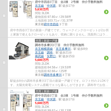
府中市四谷3丁目 全2棟 2号棟 仲介手数料無料
京王線
「
中河原
」駅 徒歩17分
5,630万円
間取:
3LDK
建物面積:
97.80㎡ / 29.58坪
土地面積:
103.71㎡ / 31.37坪
東京都
府中市
四谷
３丁目
府中市四谷3丁目の新築一戸建てです。ウォークインクローゼットが2か所
と家族で使えるクローゼットもあり、収納に困りません。洗面所にはラン
ドリールームがありお洗濯がラクになりま...
売買｜新築一戸建
調布市多摩川3丁目 仲介手数料無料
京王相模原線
「
京王多摩川
」駅 徒歩8分
京王線
「
調布
」駅 徒歩21分
南武線
「
矢野口
」駅 徒歩15分
5,680万円
間取:
2LDK
建物面積:
64.58㎡ / 19.53坪
土地面積:
82.66㎡ / 25坪
東京都
調布市
多摩川
３丁目
駅徒歩8分の調布市多摩川3丁目の新築一戸建てです。ロフト付の２LDKで
す。太陽光発電システム搭載でエコな暮らしができます。調布市でお住ま
いをお探しなら多摩地区に詳しいエージーホ...
売買｜新築一戸建
府中市四谷3丁目 全2棟 1号棟 仲介手数料無料
京王線
「
中河原
」駅 徒歩17分
5,680万円
間取:
3LDK
建物面積:
99.62㎡ / 30.13坪