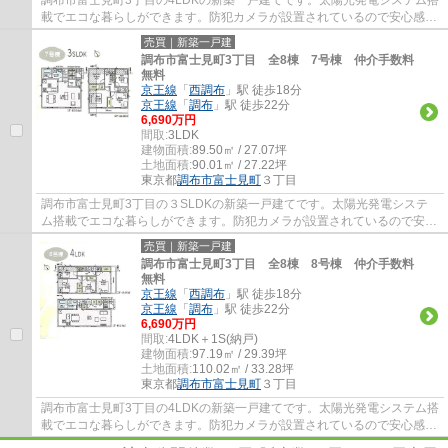
載でエコな暮らしができます。防犯カメラが設置されているので安心感が
あります。調布市でお住まいをお探しなら多...
売買｜新築一戸建
調布市富士見町3丁目 全8棟 7号棟 仲介手数料
無料
京王線
「
西調布
」駅 徒歩18分
京王線
「
調布
」駅 徒歩22分
6,690万円
間取:
3LDK
建物面積:
89.50㎡ / 27.07坪
土地面積:
90.01㎡ / 27.22坪
東京都
調布市
富士見町
３丁目
調布市富士見町3丁目の３SLDKの新築一戸建てです。太陽光発電システ
ム搭載でエコな暮らしができます。防犯カメラが設置されているので安心
感があります。調布市でお住まいをお探しなら...
売買｜新築一戸建
調布市富士見町3丁目 全8棟 8号棟 仲介手数料
無料
京王線
「
西調布
」駅 徒歩18分
京王線
「
調布
」駅 徒歩22分
6,690万円
間取:
4LDK＋1S(納戸)
建物面積:
97.19㎡ / 29.39坪
土地面積:
110.02㎡ / 33.28坪
東京都
調布市
富士見町
３丁目
調布市富士見町3丁目の4LDKの新築一戸建てです。太陽光発電システム搭
載でエコな暮らしができます。防犯カメラが設置されているので安心感が
あります。調布市でお住まいをお探しなら多...