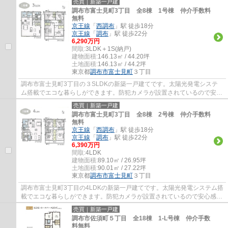
売買｜新築一戸建
調布市富士見町3丁目 全8棟 1号棟 仲介手数料
無料
京王線
「
西調布
」駅 徒歩18分
京王線
「
調布
」駅 徒歩22分
6,290万円
間取:
3LDK＋1S(納戸)
建物面積:
146.13㎡ / 44.20坪
土地面積:
146.13㎡ / 44.2坪
東京都
調布市
富士見町
３丁目
調布市富士見町3丁目の３SLDKの新築一戸建てです。太陽光発電システ
ム搭載でエコな暮らしができます。防犯カメラが設置されているので安心
感があります。LDKは広々20帖越です。調布市...
売買｜新築一戸建
調布市富士見町3丁目 全8棟 2号棟 仲介手数料
無料
京王線
「
西調布
」駅 徒歩18分
京王線
「
調布
」駅 徒歩22分
6,390万円
間取:
4LDK
建物面積:
89.10㎡ / 26.95坪
土地面積:
90.01㎡ / 27.22坪
東京都
調布市
富士見町
３丁目
調布市富士見町3丁目の4LDKの新築一戸建てです。太陽光発電システム搭
載でエコな暮らしができます。防犯カメラが設置されているので安心感が
あります。調布市でお住まいをお探しなら多...
売買｜新築一戸建
調布市佐須町５丁目 全18棟 1-L号棟 仲介手数
料無料