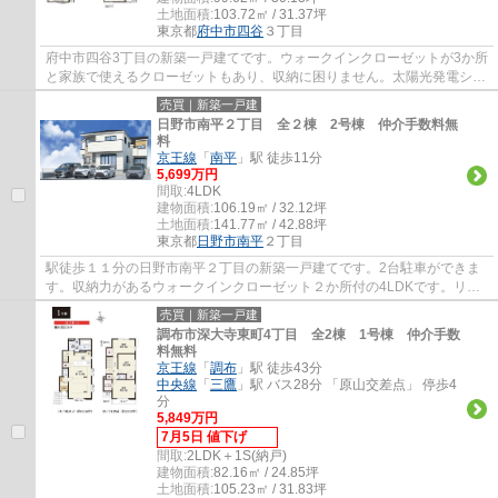
土地面積:
103.72㎡ / 31.37坪
東京都
府中市
四谷
３丁目
府中市四谷3丁目の新築一戸建てです。ウォークインクローゼットが3か所
と家族で使えるクローゼットもあり、収納に困りません。太陽光発電シス
テム搭載でエコな暮らしができます。食洗...
売買｜新築一戸建
日野市南平２丁目 全２棟 2号棟 仲介手数料無
料
京王線
「
南平
」駅 徒歩11分
5,699万円
間取:
4LDK
建物面積:
106.19㎡ / 32.12坪
土地面積:
141.77㎡ / 42.88坪
東京都
日野市
南平
２丁目
駅徒歩１１分の日野市南平２丁目の新築一戸建てです。2台駐車ができま
す。収納力があるウォークインクローゼット２か所付の4LDKです。リビ
ングは間仕切りで一つ部屋を作ることができま...
売買｜新築一戸建
調布市深大寺東町4丁目 全2棟 1号棟 仲介手数
料無料
京王線
「
調布
」駅 徒歩43分
中央線
「
三鷹
」駅 バス28分 「原山交差点」 停歩4
分
5,849万円
7月5日 値下げ
間取:
2LDK＋1S(納戸)
建物面積:
82.16㎡ / 24.85坪
土地面積:
105.23㎡ / 31.83坪