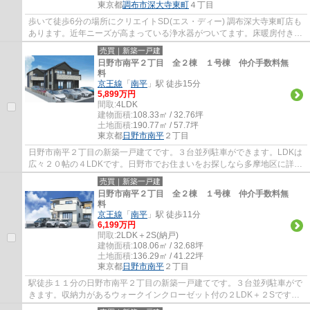
東京都
調布市
深大寺東町
４丁目
歩いて徒歩6分の場所にクリエイトSD(エス・ディー) 調布深大寺東町店も
あります。近年ニーズが高まっている浄水器がついてます。床暖房付き物
件は、足元から温められるのでエアコンの...
売買｜新築一戸建
日野市南平２丁目 全２棟 １号棟 仲介手数料無
料
京王線
「
南平
」駅 徒歩15分
5,899万円
間取:
4LDK
建物面積:
108.33㎡ / 32.76坪
土地面積:
190.77㎡ / 57.7坪
東京都
日野市
南平
２丁目
日野市南平２丁目の新築一戸建てです。３台並列駐車ができます。LDKは
広々２０帖の４LDKです。日野市でお住まいをお探しなら多摩地区に詳し
いエージーホームに是非お任せください。ま...
売買｜新築一戸建
日野市南平２丁目 全２棟 １号棟 仲介手数料無
料
京王線
「
南平
」駅 徒歩11分
6,199万円
間取:
2LDK＋2S(納戸)
建物面積:
108.06㎡ / 32.68坪
土地面積:
136.29㎡ / 41.22坪
東京都
日野市
南平
２丁目
駅徒歩１１分の日野市南平２丁目の新築一戸建てです。３台並列駐車がで
きます。収納力があるウォークインクローゼット付の２LDK＋２Sです。
リビングは間仕切りで一つ部屋を作ることが...