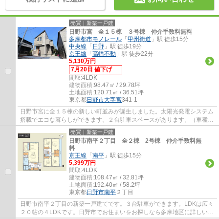
売買｜新築一戸建
日野市宮 全１５棟 ３号棟 仲介手数料無料
多摩都市モノレール
「
甲州街道
」駅 徒歩15分
中央線
「
日野
」駅 徒歩19分
京王線
「
高幡不動
」駅 徒歩22分
5,130万円
7月20日 値下げ
間取:
4LDK
建物面積:
98.47㎡ / 29.78坪
土地面積:
120.71㎡ / 36.51坪
東京都
日野市
大字宮
341-1
日野市宮に全１５棟の新しい町並みが誕生しました。太陽光発電システム
搭載でエコな暮らしができます。２台駐車スペースがあります。（車種に
よります）玄関は使い勝手の良いマルチエ...
売買｜新築一戸建
日野市南平２丁目 全２棟 2号棟 仲介手数料無
料
京王線
「
南平
」駅 徒歩15分
5,399万円
間取:
4LDK
建物面積:
108.47㎡ / 32.81坪
土地面積:
192.40㎡ / 58.2坪
東京都
日野市
南平
２丁目
日野市南平２丁目の新築一戸建てです。３台駐車ができます。LDKは広々
２０帖の４LDKです。日野市でお住まいをお探しなら多摩地区に詳しいエ