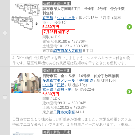
ージーホームに是非お任せください。まずは...
売買｜新築一戸建
調布市深大寺南町5丁目 全4棟 4号棟 仲介手数
料無料
京王線
「
つつじヶ丘
」駅 バス13分 「西原（調布
市）」 停歩1分
5,480万円
7月26日 値下げ
間取:
4LDK
建物面積:
91.80㎡ / 27.76坪
土地面積:
101.27㎡ / 30.63坪
東京都
調布市
深大寺南町
５丁目
4LDKの物件で快適な日々を過ごしましょう。システムキッチン付きの物
件です。浴室乾燥機のあるお風呂場は洗濯物を干すときにも便利です。複
層ガラスは室内の明るさはそのままで冷房効...
売買｜新築一戸建
日野市宮 全１５棟 14号棟 仲介手数料無料
多摩都市モノレール
「
甲州街道
」駅 徒歩15分
中央線
「
日野
」駅 徒歩19分
京王線
「
高幡不動
」駅 徒歩22分
5,630万円
間取:
4LDK
建物面積:
99.31㎡ / 30.04坪
土地面積:
120.02㎡ / 36.3坪
東京都
日野市
大字宮
341-1
日野市宮に全１５棟の新しい町並みが誕生しました。太陽光発電システム
搭載でエコな暮らしができます。２台駐車スペースがあります。（車種に
よります）たっぷり収納ができるウォーク...
売買｜新築一戸建