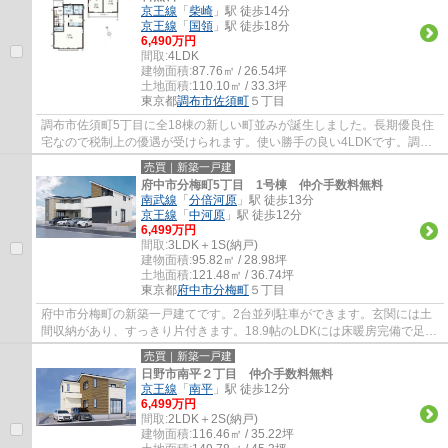
京王線
「
柴崎
」駅 徒歩14分
京王線
「
国領
」駅 徒歩18分
6,490万円
間取:
4LDK
建物面積:
87.76㎡ / 26.54坪
土地面積:
110.10㎡ / 33.3坪
東京都
調布市
佐須町
５丁目
調布市佐須町5丁目に全18棟の新しい町並みが誕生しました。長期優良住
宅なので税制上の優遇が受けられます。使い勝手の良い4LDKです。調布
市でお住まいをお探しなら多摩地区に詳しいエ...
売買｜新築一戸建
府中市分梅町5丁目 1号棟 仲介手数料無料
南武線
「
分倍河原
」駅 徒歩13分
京王線
「
中河原
」駅 徒歩12分
6,499万円
間取:
3LDK＋1S(納戸)
建物面積:
95.82㎡ / 28.98坪
土地面積:
121.48㎡ / 36.74坪
東京都
府中市
分梅町
５丁目
府中市分梅町の新築一戸建てです。2台並列駐車ができます。玄関には土
間収納があり、すっきり片付きます。18.9帖のLDKには床暖房完備で足元
から暖かです。エコジョーズは食洗機等、設...
売買｜新築一戸建
日野市南平２丁目 仲介手数料無料
京王線
「
南平
」駅 徒歩12分
6,499万円
間取:
2LDK＋2S(納戸)
建物面積:
116.46㎡ / 35.22坪