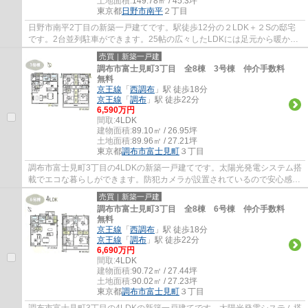
土地面積:
149.78㎡ / 45.3坪
東京都
日野市
南平
２丁目
日野市南平2丁目の新築一戸建てです。駅徒歩12分の２LDK＋２Sの邸宅
です。2台並列駐車ができます。25帖の広々したLDKには足元から暖かい
床暖房完備。洗面室にはリネン庫がありタオル類...
売買｜新築一戸建
調布市富士見町3丁目 全8棟 3号棟 仲介手数料
無料
京王線
「
西調布
」駅 徒歩18分
京王線
「
調布
」駅 徒歩22分
6,590万円
間取:
4LDK
建物面積:
89.10㎡ / 26.95坪
土地面積:
89.96㎡ / 27.21坪
東京都
調布市
富士見町
３丁目
調布市富士見町3丁目の4LDKの新築一戸建てです。太陽光発電システム搭
載でエコな暮らしができます。防犯カメラが設置されているので安心感が
あります。調布市でお住まいをお探しなら多...
売買｜新築一戸建
調布市富士見町3丁目 全8棟 6号棟 仲介手数料
無料
京王線
「
西調布
」駅 徒歩18分
京王線
「
調布
」駅 徒歩22分
6,690万円
間取:
4LDK
建物面積:
90.72㎡ / 27.44坪
土地面積:
90.02㎡ / 27.23坪
東京都
調布市
富士見町
３丁目
調布市富士見町3丁目の4LDKの新築一戸建てです。太陽光発電システム搭