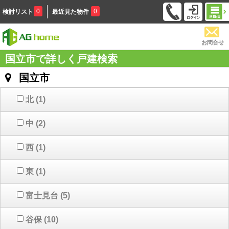
0
0
検討リスト
最近見た物件
お問合せ
国立市で詳しく戸建検索
国立市
北
(1)
中
(2)
西
(1)
東
(1)
富士見台
(5)
谷保
(10)