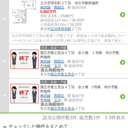
立川市羽衣町２丁目 仲介手数料無料
南武線
「
西国立
」駅 徒歩10分
6,980万円
間取:
2LDK＋2S(納戸)
建物面積:
127.44㎡ / 38.55坪
土地面積:
93.19㎡ / 28.19坪
東京都
立川市
羽衣町
２丁目
立川市羽衣町２丁目の新築一戸建てです。駅徒歩１０分で徒歩圏内にスー
パーやコンビニがあり日々のお買い物にも便利な立地です。家族で使える
ウォークインクローゼットがついた２LDK＋...
売買｜新築一戸建
国立市富士見台４丁目 全２棟 １号棟 仲介手数
料無料
南武線
「
西国立
」駅 徒歩7分
中央線
「
立川
」駅 徒歩20分
過去掲載物件
東京都
国立市
富士見台
４丁目
売買｜新築一戸建
国立市富士見台４丁目 全２棟 2号棟 仲介手数
料無料
南武線
「
西国立
」駅 徒歩7分
中央線
「
立川
」駅 徒歩20分
過去掲載物件
東京都
国立市
富士見台
４丁目
該当公開件数
3
件 販売数
1
件
1-3
件表示
チェックした物件をまとめて