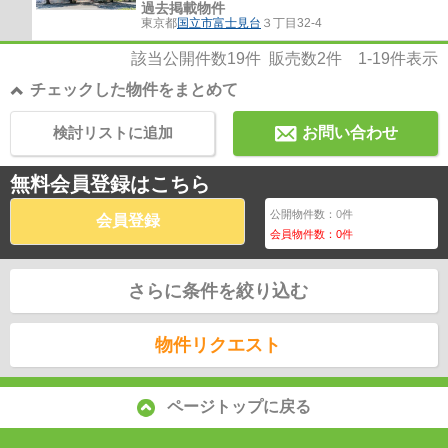
過去掲載物件
東京都
国立市
富士見台
３丁目32-4
該当公開件数
19
件 販売数
2
件
1-19
件表示
チェックした物件をまとめて
検討リストに追加
お問い合わせ
無料会員登録はこちら
公開物件数：
0
件
会員登録
会員物件数：
0
件
さらに条件を絞り込む
物件リクエスト
ページトップに戻る