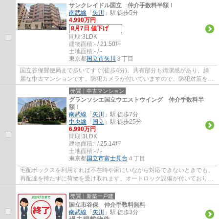
サンクレイドル国立 仲介手数料半額！
南武線
「
矢川
」駅 徒歩5分
4,990万円
8月7日 値下げ
間取:
3LDK
建物面積:
- / 21.50坪
土地面積:
- / -
東京都
国立市
矢川
３丁目
国立谷保郵便局まで歩いてすぐ(徒歩4分)。共有部分も清潔感があり、綺
麗な中古マンションです。防犯カメラが付いていますので、防犯対策を気
にされる方でも安心です。ご家族で有意義に...
売買｜中古マンション
グランソシエ国立ウエストウイング 仲介手数料半
額！
南武線
「
矢川
」駅 徒歩7分
中央線
「
国立
」駅 徒歩25分
6,990万円
間取:
3LDK
建物面積:
- / 25.14坪
土地面積:
- / -
東京都
国立市
富士見台
４丁目
宅配ボックスを利用すれば不在時や家にいながら対応できないときでも、
再配達を待たずに荷物を受け取れます。オートロック設備が付いており、
防犯性が高いです。きれいにリフォームさ...
売買｜新築一戸建
国立市谷保 仲介手数料無料
南武線
「
矢川
」駅 徒歩3分