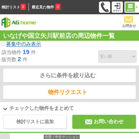
0
0
検討リスト
最近見た物件
お問合せ
いなげや国立矢川駅前店の周辺物件一覧
募集中のみ表示
19
該当物件
件
2
販売数
件
さらに条件を絞り込む
物件リクエスト
チェックした物件をまとめて
検討リストに追加
お問い合わせ
売買｜中古マンション