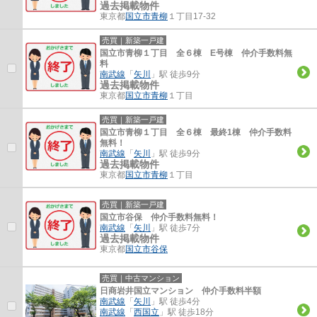
過去掲載物件
東京都
国立市
青柳
１丁目17-32
売買｜新築一戸建
国立市青柳１丁目 全６棟 E号棟 仲介手数料無
料
南武線
「
矢川
」駅 徒歩9分
過去掲載物件
東京都
国立市
青柳
１丁目
売買｜新築一戸建
国立市青柳１丁目 全６棟 最終1棟 仲介手数料
無料！
南武線
「
矢川
」駅 徒歩9分
過去掲載物件
東京都
国立市
青柳
１丁目
売買｜新築一戸建
国立市谷保 仲介手数料無料！
南武線
「
矢川
」駅 徒歩7分
過去掲載物件
東京都
国立市
谷保
売買｜中古マンション
日商岩井国立マンション 仲介手数料半額
南武線
「
矢川
」駅 徒歩4分
南武線
「
西国立
」駅 徒歩18分