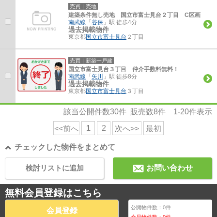
売買｜売地
建築条件無し売地 国立市富士見台２丁目 C区画
南武線
「
谷保
」駅 徒歩4分
過去掲載物件
東京都
国立市
富士見台
２丁目
売買｜新築一戸建
国立市富士見台３丁目 仲介手数料無料！
南武線
「
矢川
」駅 徒歩8分
過去掲載物件
東京都
国立市
富士見台
３丁目
該当公開件数
30
件 販売数
8
件
1-20
件表示
1
2
<<前へ
次へ>>
最初
チェックした物件をまとめて
検討リストに追加
お問い合わせ
無料会員登録はこちら
公開物件数：
0
件
会員登録
会員物件数：
0
件