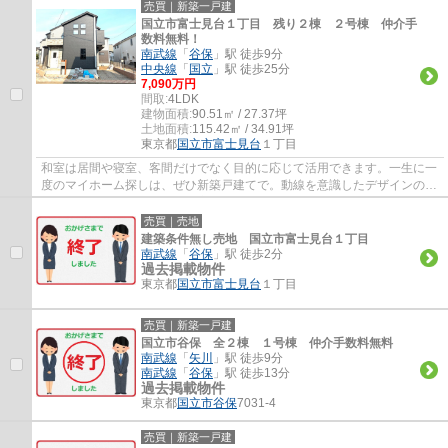
売買｜新築一戸建
国立市富士見台１丁目 残り２棟 ２号棟 仲介手
数料無料！
南武線
「
谷保
」駅 徒歩9分
中央線
「
国立
」駅 徒歩25分
7,090万円
間取:
4LDK
建物面積:
90.51㎡ / 27.37坪
土地面積:
115.42㎡ / 34.91坪
東京都
国立市
富士見台
１丁目
和室は居間や寝室、客間だけでなく目的に応じて活用できます。一生に一
度のマイホーム探しは、ぜひ新築戸建てで。動線を意識したデザインのシ
ステムキッチン付きで作業能率が上がりま...
売買｜売地
建築条件無し売地 国立市富士見台１丁目
南武線
「
谷保
」駅 徒歩2分
過去掲載物件
東京都
国立市
富士見台
１丁目
売買｜新築一戸建
国立市谷保 全２棟 １号棟 仲介手数料無料
南武線
「
矢川
」駅 徒歩9分
南武線
「
谷保
」駅 徒歩13分
過去掲載物件
東京都
国立市
谷保
7031-4
売買｜新築一戸建