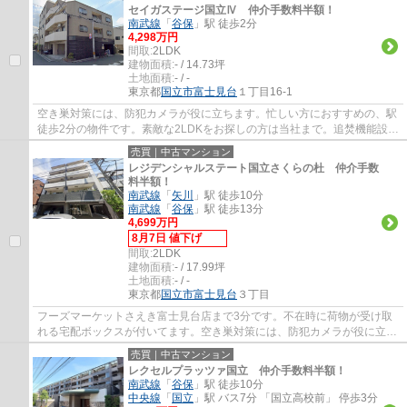
セイガステージ国立Ⅳ 仲介手数料半額！
南武線
「
谷保
」駅 徒歩2分
4,298万円
間取:
2LDK
建物面積:
- / 14.73坪
土地面積:
- / -
東京都
国立市
富士見台
１丁目16-1
空き巣対策には、防犯カメラが役に立ちます。忙しい方におすすめの、駅
徒歩2分の物件です。素敵な2LDKをお探しの方は当社まで。追焚機能設置
の浴室なので翌日の入浴にも利便性が高いで...
売買｜中古マンション
レジデンシャルステート国立さくらの杜 仲介手数
料半額！
南武線
「
矢川
」駅 徒歩10分
南武線
「
谷保
」駅 徒歩13分
4,699万円
8月7日 値下げ
間取:
2LDK
建物面積:
- / 17.99坪
土地面積:
- / -
東京都
国立市
富士見台
３丁目
フーズマーケットさえき富士見台店まで3分です。不在時に荷物が受け取
れる宅配ボックスが付いてます。空き巣対策には、防犯カメラが役に立ち
ます。エージーホームは確かな不動産情報を...
売買｜中古マンション
レクセルプラッツァ国立 仲介手数料半額！
南武線
「
谷保
」駅 徒歩10分
中央線
「
国立
」駅 バス7分 「国立高校前」 停歩3分