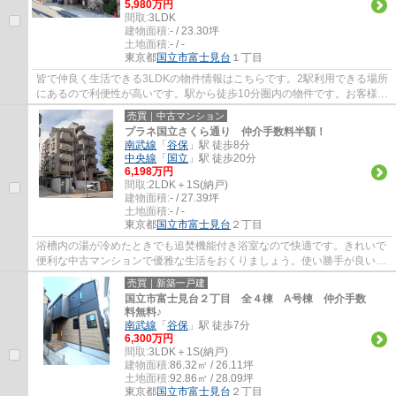
5,980万円
間取:
3LDK
建物面積:
- / 23.30坪
土地面積:
- / -
東京都
国立市
富士見台
１丁目
皆で仲良く生活できる3LDKの物件情報はこちらです。2駅利用できる場所
にあるので利便性が高いです。駅から徒歩10分圏内の物件です。お客様の
住まい探しを、経験豊富なエージーホームス...
売買｜中古マンション
プラネ国立さくら通り 仲介手数料半額！
南武線
「
谷保
」駅 徒歩8分
中央線
「
国立
」駅 徒歩20分
6,198万円
間取:
2LDK＋1S(納戸)
建物面積:
- / 27.39坪
土地面積:
- / -
東京都
国立市
富士見台
２丁目
浴槽内の湯が冷めたときでも追焚機能付き浴室なので快適です。きれいで
便利な中古マンションで優雅な生活をおくりましょう。使い勝手が良いシ
ステムキッチンがある物件です。収納部屋...
売買｜新築一戸建
国立市富士見台２丁目 全４棟 A号棟 仲介手数
料無料♪
南武線
「
谷保
」駅 徒歩7分
6,300万円
間取:
3LDK＋1S(納戸)
建物面積:
86.32㎡ / 26.11坪
土地面積:
92.86㎡ / 28.09坪
東京都
国立市
富士見台
２丁目