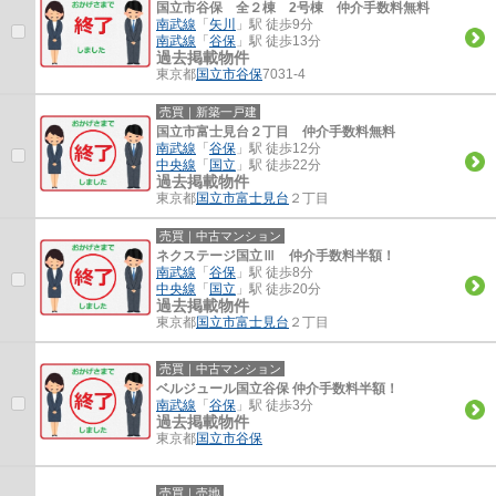
国立市谷保 全２棟 2号棟 仲介手数料無料
南武線
「
矢川
」駅 徒歩9分
南武線
「
谷保
」駅 徒歩13分
過去掲載物件
東京都
国立市
谷保
7031-4
売買｜新築一戸建
国立市富士見台２丁目 仲介手数料無料
南武線
「
谷保
」駅 徒歩12分
中央線
「
国立
」駅 徒歩22分
過去掲載物件
東京都
国立市
富士見台
２丁目
売買｜中古マンション
ネクステージ国立Ⅲ 仲介手数料半額！
南武線
「
谷保
」駅 徒歩8分
中央線
「
国立
」駅 徒歩20分
過去掲載物件
東京都
国立市
富士見台
２丁目
売買｜中古マンション
ベルジュール国立谷保 仲介手数料半額！
南武線
「
谷保
」駅 徒歩3分
過去掲載物件
東京都
国立市
谷保
売買｜売地