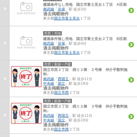
建築条件なし売地 国立市富士見台１丁目 A区画
南武線
「
谷保
」駅 徒歩3分
過去掲載物件
東京都
国立市
富士見台
１丁目
売買｜売地
建築条件無し売地 国立市富士見台２丁目 B区画
南武線
「
谷保
」駅 徒歩4分
過去掲載物件
東京都
国立市
富士見台
２丁目
売買｜新築一戸建
国立市西２丁目 残り２棟 ２号棟 仲介手数料無
料♪
南武線
「
西国立
」駅 徒歩11分
中央線
「
国立
」駅 徒歩19分
過去掲載物件
東京都
国立市
西
２丁目
売買｜新築一戸建
国立市西２丁目 残り２棟 ３号棟 仲介手数料無
料♪
南武線
「
西国立
」駅 徒歩11分
中央線
「
国立
」駅 徒歩19分
過去掲載物件
東京都
国立市
西
２丁目