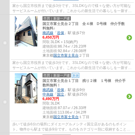
家から国立市役所まで徒歩3分です。3SLDKなので様々な使い方が可能な
サービスルームが付いています。これからの新生活での暮らしを一新する
ために、新築戸建てはいかがでしょうか。不...
売買｜新築一戸建
国立市富士見台２丁目 全４棟 D号棟 仲介手数
料無料♪
南武線
「
谷保
」駅 徒歩7分
6,450万円
間取:
3LDK＋1S(納戸)
建物面積:
86.74㎡ / 26.23坪
土地面積:
92.84㎡ / 28.08坪
東京都
国立市
富士見台
２丁目
家から国立市役所まで徒歩3分です。3SLDKなので様々な使い方が可能な
サービスルームが付いています。これからの新生活での暮らしを一新する
ために、新築戸建てはいかがでしょうか。不...
売買｜新築一戸建
新築
国立市富士見台１丁目 残り２棟 １号棟 仲介手
数料無料！
南武線
「
谷保
」駅 徒歩9分
中央線
「
国立
」駅 徒歩25分
6,490万円
間取:
3LDK
建物面積:
87.07㎡ / 26.33坪
土地面積:
113.06㎡ / 34.2坪
東京都
国立市
富士見台
１丁目
歩いて徒歩6分の場所にダイエーグルメシティ国立店があるのもポイン
ト。物件から駅まで徒歩9分です。ものをカテゴリー別に収納することが
できるウォークインクローゼットによって、ど...