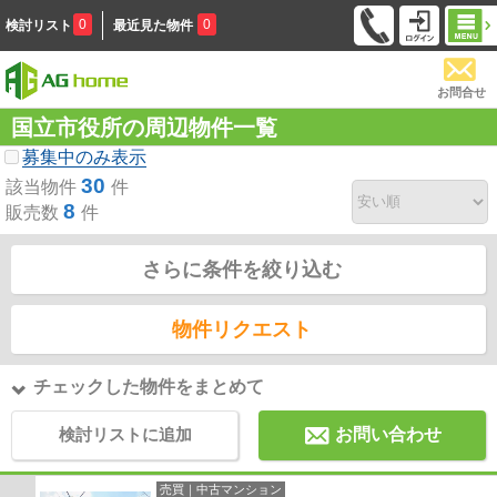
0
0
検討リスト
最近見た物件
お問合せ
国立市役所の周辺物件一覧
募集中のみ表示
30
該当物件
件
8
販売数
件
さらに条件を絞り込む
物件リクエスト
チェックした物件をまとめて
検討リストに追加
お問い合わせ
売買｜中古マンション