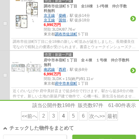
売買｜新築一戸建
調布市佐須町５丁目 全18棟 1-I号棟 仲介手数
料無料
京王線
「
柴崎
」駅 徒歩14分
京王線
「
国領
」駅 徒歩18分
6,990万円
間取:
3LDK/87.76㎡
東京都
調布市
佐須町
５丁目
調布市佐須町5丁目に全18棟の新しい町並みが誕生しました。長期優良住
宅なので税制上の優遇が受けられます。書斎とウォークインシューズクロ
ゼットがついた３LDKです。調布市でお住ま...
売買｜新築一戸建
府中市本宿町１丁目 全４棟 １号棟 仲介手数料
無料
南武線
「
西府
」駅 徒歩8分
6,990万円
間取:
3LDK＋1S(納戸)/91.11㎡
東京都
府中市
本宿町
１丁目
近くのいなげや 府中美好店まで徒歩6分で行けます。駅から徒歩8分の物
件です。新しい土地の新築戸建て物件で、心機一転、新生活を始めません
か。東南側道路に面した物件は住んでみてわ...
該当公開件数
198
件 販売数
97
件
61-80
件表示
2
3
4
5
6
<<前へ
次へ>>
最初
チェックした物件をまとめて