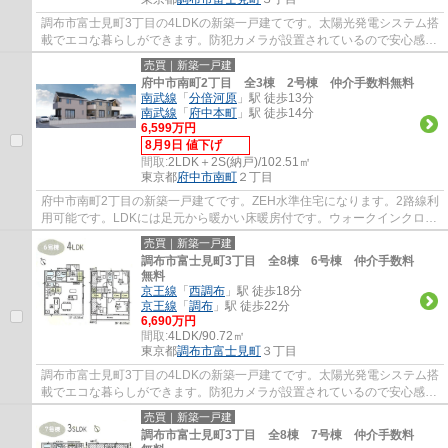
調布市富士見町3丁目の4LDKの新築一戸建てです。太陽光発電システム搭
載でエコな暮らしができます。防犯カメラが設置されているので安心感が
あります。調布市でお住まいをお探しなら多...
売買｜新築一戸建
府中市南町2丁目 全3棟 2号棟 仲介手数料無料
南武線
「
分倍河原
」駅 徒歩13分
南武線
「
府中本町
」駅 徒歩14分
6,599万円
8月9日 値下げ
間取:
2LDK＋2S(納戸)/102.51㎡
東京都
府中市
南町
２丁目
府中市南町2丁目の新築一戸建てです。ZEH水準住宅になります。2路線利
用可能です。LDKには足元から暖かい床暖房付です。ウォークインクロー
ゼットがあり衣類の収納に便利です。府中市...
売買｜新築一戸建
調布市富士見町3丁目 全8棟 6号棟 仲介手数料
無料
京王線
「
西調布
」駅 徒歩18分
京王線
「
調布
」駅 徒歩22分
6,690万円
間取:
4LDK/90.72㎡
東京都
調布市
富士見町
３丁目
調布市富士見町3丁目の4LDKの新築一戸建てです。太陽光発電システム搭
載でエコな暮らしができます。防犯カメラが設置されているので安心感が
あります。調布市でお住まいをお探しなら多...
売買｜新築一戸建
調布市富士見町3丁目 全8棟 7号棟 仲介手数料