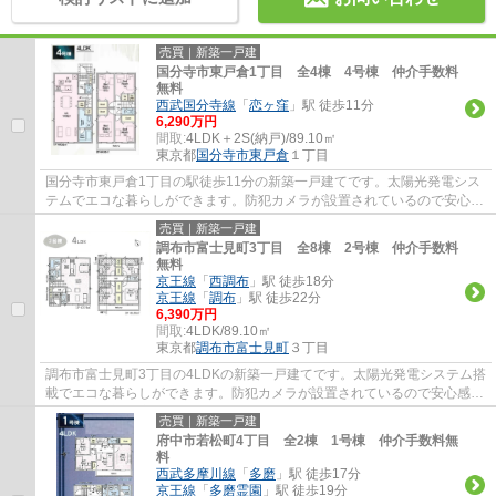
売買｜新築一戸建
国分寺市東戸倉1丁目 全4棟 4号棟 仲介手数料
無料
西武国分寺線
「
恋ヶ窪
」駅 徒歩11分
6,290万円
間取:
4LDK＋2S(納戸)/89.10㎡
東京都
国分寺市
東戸倉
１丁目
国分寺市東戸倉1丁目の駅徒歩11分の新築一戸建てです。太陽光発電シス
テムでエコな暮らしができます。防犯カメラが設置されているので安心感
があります。国分寺市でお住まいをお探しな...
売買｜新築一戸建
調布市富士見町3丁目 全8棟 2号棟 仲介手数料
無料
京王線
「
西調布
」駅 徒歩18分
京王線
「
調布
」駅 徒歩22分
6,390万円
間取:
4LDK/89.10㎡
東京都
調布市
富士見町
３丁目
調布市富士見町3丁目の4LDKの新築一戸建てです。太陽光発電システム搭
載でエコな暮らしができます。防犯カメラが設置されているので安心感が
あります。調布市でお住まいをお探しなら多...
売買｜新築一戸建
府中市若松町4丁目 全2棟 1号棟 仲介手数料無
料
西武多摩川線
「
多磨
」駅 徒歩17分
京王線
「
多磨霊園
」駅 徒歩19分