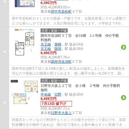
6,390万円
間取:
4LDK/83.02㎡
東京都
府中市
若松町
４丁目
府中市若松町の４ＬＤＫの新築一戸建てです。太陽光発電システム搭載で
エコな暮らしができます。人気の角地住宅になります。小学校まで4分で
す。府中市でお住まいをお探しなら多摩地区...
売買｜新築一戸建
調布市佐須町５丁目 全18棟 1-L号棟 仲介手数
料無料
京王線
「
柴崎
」駅 徒歩14分
京王線
「
国領
」駅 徒歩18分
6,490万円
間取:
4LDK/87.76㎡
東京都
調布市
佐須町
５丁目
調布市佐須町5丁目に全18棟の新しい町並みが誕生しました。長期優良住
宅なので税制上の優遇が受けられます。使い勝手の良い4LDKです。調布
市でお住まいをお探しなら多摩地区に詳しいエ...
売買｜新築一戸建
日野市大坂上２丁目 全２棟 ２号棟 仲介手数料
無料
中央線
「
日野
」駅 徒歩10分
6,499万円
7月13日 値下げ
間取:
4LDK/97.71㎡
東京都
日野市
大坂上
２丁目
対面式キッチンなので料理中もリビングの様子が分かって安心です。浴室
乾燥機付きの物件であれば、雨の日で濡れた上着や傘もすぐに乾燥できま