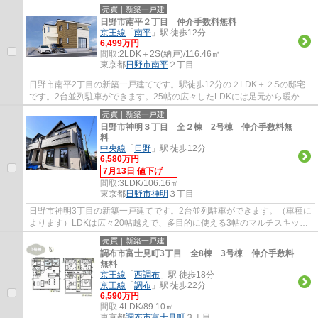
す。駅から徒歩10分圏内の物件です。家族...
売買｜新築一戸建
日野市南平２丁目 仲介手数料無料
京王線
「
南平
」駅 徒歩12分
6,499万円
間取:
2LDK＋2S(納戸)/116.46㎡
東京都
日野市
南平
２丁目
日野市南平2丁目の新築一戸建てです。駅徒歩12分の２LDK＋２Sの邸宅
です。2台並列駐車ができます。25帖の広々したLDKには足元から暖かい
床暖房完備。洗面室にはリネン庫がありタオル類...
売買｜新築一戸建
日野市神明３丁目 全２棟 2号棟 仲介手数料無
料
中央線
「
日野
」駅 徒歩12分
6,580万円
7月13日 値下げ
間取:
3LDK/106.16㎡
東京都
日野市
神明
３丁目
日野市神明3丁目の新築一戸建てです。2台並列駐車ができます。（車種に
よります）LDKは広々20帖越えで、多目的に使える3帖のマルチスキップ
がついています。1階にはファミリークローク...
売買｜新築一戸建
調布市富士見町3丁目 全8棟 3号棟 仲介手数料
無料
京王線
「
西調布
」駅 徒歩18分
京王線
「
調布
」駅 徒歩22分
6,590万円
間取:
4LDK/89.10㎡
東京都
調布市
富士見町
３丁目