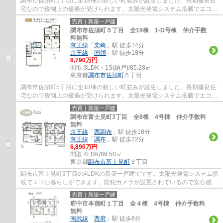
調布市佐須町5丁目に全18棟の新しい町並みが誕生しました。長期優良住
宅なので税制上の優遇が受けられます。太陽光発電システム搭載でエコな
暮らしができます。使い勝手の良い３LDKで...
売買｜新築一戸建
調布市佐須町５丁目 全18棟 1-D号棟 仲介手数
料無料
京王線
「
柴崎
」駅 徒歩14分
京王線
「
国領
」駅 徒歩18分
6,790万円
間取:
3LDK＋1S(納戸)/85.28㎡
東京都
調布市
佐須町
５丁目
調布市佐須町5丁目に全18棟の新しい町並みが誕生しました。長期優良住
宅なので税制上の優遇が受けられます。太陽光発電システム搭載でエコな
暮らしができます。使い勝手の良い３LDKで...
売買｜新築一戸建
調布市富士見町3丁目 全8棟 4号棟 仲介手数料
無料
京王線
「
西調布
」駅 徒歩18分
京王線
「
調布
」駅 徒歩22分
6,890万円
間取:
4LDK/89.50㎡
東京都
調布市
富士見町
３丁目
調布市富士見町3丁目の4LDKの新築一戸建てです。太陽光発電システム搭
載でエコな暮らしができます。防犯カメラが設置されているので安心感が
あります。調布市でお住まいをお探しなら多...
売買｜新築一戸建
府中市本宿町１丁目 全４棟 4号棟 仲介手数料
無料
南武線
「
西府
」駅 徒歩8分