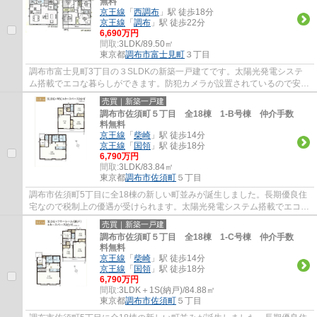
無料
京王線
「
西調布
」駅 徒歩18分
京王線
「
調布
」駅 徒歩22分
6,690万円
間取:
3LDK/89.50㎡
東京都
調布市
富士見町
３丁目
調布市富士見町3丁目の３SLDKの新築一戸建てです。太陽光発電システ
ム搭載でエコな暮らしができます。防犯カメラが設置されているので安心
感があります。調布市でお住まいをお探しなら...
売買｜新築一戸建
調布市佐須町５丁目 全18棟 1-B号棟 仲介手数
料無料
京王線
「
柴崎
」駅 徒歩14分
京王線
「
国領
」駅 徒歩18分
6,790万円
間取:
3LDK/83.84㎡
東京都
調布市
佐須町
５丁目
調布市佐須町5丁目に全18棟の新しい町並みが誕生しました。長期優良住
宅なので税制上の優遇が受けられます。太陽光発電システム搭載でエコな
暮らしができます。ウォークインクローゼッ...
売買｜新築一戸建
調布市佐須町５丁目 全18棟 1-C号棟 仲介手数
料無料
京王線
「
柴崎
」駅 徒歩14分
京王線
「
国領
」駅 徒歩18分
6,790万円
間取:
3LDK＋1S(納戸)/84.88㎡
東京都
調布市
佐須町
５丁目