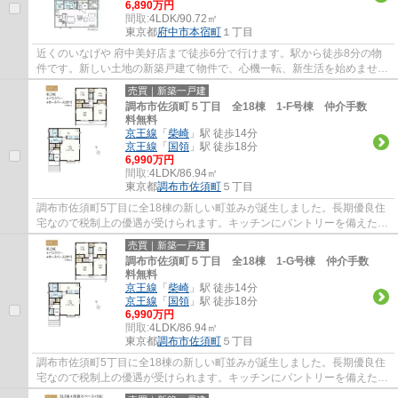
6,890万円
間取:
4LDK/90.72㎡
東京都
府中市
本宿町
１丁目
近くのいなげや 府中美好店まで徒歩6分で行けます。駅から徒歩8分の物
件です。新しい土地の新築戸建て物件で、心機一転、新生活を始めません
か。東南側道路に面した物件は住んでみてわ...
売買｜新築一戸建
調布市佐須町５丁目 全18棟 1-F号棟 仲介手数
料無料
京王線
「
柴崎
」駅 徒歩14分
京王線
「
国領
」駅 徒歩18分
6,990万円
間取:
4LDK/86.94㎡
東京都
調布市
佐須町
５丁目
調布市佐須町5丁目に全18棟の新しい町並みが誕生しました。長期優良住
宅なので税制上の優遇が受けられます。キッチンにパントリーを備えた
4LDKです。調布市でお住まいをお探しなら多摩...
売買｜新築一戸建
調布市佐須町５丁目 全18棟 1-G号棟 仲介手数
料無料
京王線
「
柴崎
」駅 徒歩14分
京王線
「
国領
」駅 徒歩18分
6,990万円
間取:
4LDK/86.94㎡
東京都
調布市
佐須町
５丁目
調布市佐須町5丁目に全18棟の新しい町並みが誕生しました。長期優良住
宅なので税制上の優遇が受けられます。キッチンにパントリーを備えた
4LDKです。調布市でお住まいをお探しなら多摩...