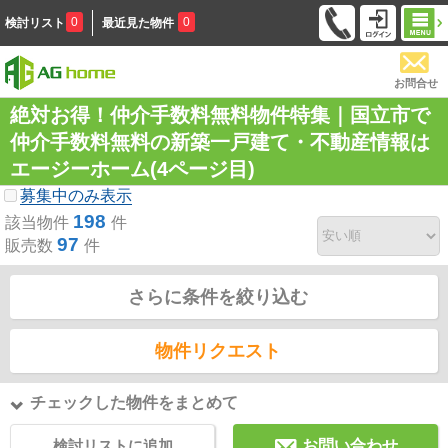
0
0
検討リスト
最近見た物件
お問合せ
絶対お得！仲介手数料無料物件特集｜国立市で
仲介手数料無料の新築一戸建て・不動産情報は
エージーホーム(4ページ目)
募集中のみ表示
198
該当物件
件
97
販売数
件
さらに条件を絞り込む
物件リクエスト
チェックした物件をまとめて
検討リストに追加
お問い合わせ