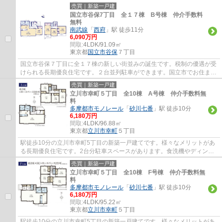
ルキー等、設備も充実しています。立川市で...
売買｜新築一戸建
国立市谷保7丁目 全１７棟 B号棟 仲介手数料
無料
南武線
「
西府
」駅 徒歩11分
6,090万円
間取:
4LDK/91.09㎡
東京都
国立市
谷保
７丁目
国立市谷保７丁目に全１７棟の新しい街並みの誕生です。税制の優遇が受
けられる長期優良住宅です。２台並列駐車ができます。国立市でお住まい
をお探しなら地元密着型のエージーホーム...
売買｜新築一戸建
立川市幸町５丁目 全10棟 A号棟 仲介手数料無
料
多摩都市モノレール
「
砂川七番
」駅 徒歩10分
6,180万円
間取:
4LDK/96.88㎡
東京都
立川市
幸町
５丁目
駅徒歩10分の立川市幸町5丁目の新築一戸建てです。様々なメリットがあ
る長期優良住宅です。2台分駐車スペースがあります。食洗機やディンプ
ルキー等、設備も充実しています。立川市で...
売買｜新築一戸建
立川市幸町５丁目 全10棟 F号棟 仲介手数料無
料
多摩都市モノレール
「
砂川七番
」駅 徒歩10分
6,180万円
間取:
4LDK/95.22㎡
東京都
立川市
幸町
５丁目
駅徒歩10分の立川市幸町5丁目の新築一戸建てです。様々なメリットがあ