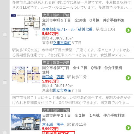
多摩市乞田の緑あふれる住宅地に佇む新築一戸建てです。小屋根裏収納付
きの３LDKです。ルーフバルコニーもついています。多摩市でお住まいを
お探しなら多摩地区に詳しいエージーホーム...
売買｜新築一戸建
立川市幸町５丁目 全10棟 G号棟 仲介手数料無
料
多摩都市モノレール
「
砂川七番
」駅 徒歩10分
5,980万円
間取:
4LDK/93.16㎡
東京都
立川市
幸町
５丁目
駅徒歩10分の立川市幸町5丁目の新築一戸建てです。様々なメリットがあ
る長期優良住宅です。2台分駐車スペースがあります。食洗機やディンプ
ルキー等、設備も充実しています。立川市で...
売買｜新築一戸建
国立市谷保7丁目 全１７棟 Q号棟 仲介手数料
無料
南武線
「
西府
」駅 徒歩11分
5,990万円
間取:
4LDK/91.50㎡
東京都
国立市
谷保
７丁目
国立市谷保７丁目に全１７棟の新しい街並みの誕生です。税制の優遇が受
けられる長期優良住宅です。3台並列駐車ができます。国立市でお住まい
をお探しなら地元密着型のエージーホームに...
売買｜新築一戸建
日野市南平２丁目 全２棟 １号棟 仲介手数料無
料
京王線
「
南平
」駅 徒歩11分
5,999万円
8月10日 値下げ