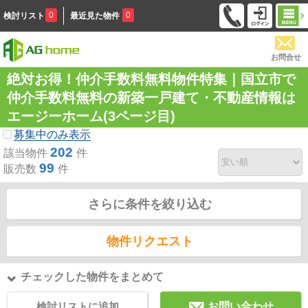
0
0
検討リスト
最近見た物件
お問合せ
絶対お得！仲介手数料無料物件特集｜国立市で
仲介手数料無料の新築一戸建て・不動産情報は
エージーホーム(3ページ目)
募集中のみ表示
202
該当物件
件
99
販売数
件
さらに条件を絞り込む
物件リクエスト
チェックした物件をまとめて
検討リストに追加
お問い合わせ