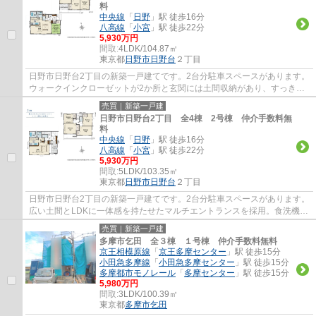
料
中央線
「
日野
」駅 徒歩16分
八高線
「
小宮
」駅 徒歩22分
5,930万円
間取:
4LDK/104.87㎡
東京都
日野市
日野台
２丁目
日野市日野台2丁目の新築一戸建てです。2台分駐車スペースがあります。
ウォークインクローゼットが2か所と玄関には土間収納があり、すっきり
と暮らせます。食洗機や浴室乾燥機等、設備...
売買｜新築一戸建
日野市日野台2丁目 全4棟 2号棟 仲介手数料無
料
中央線
「
日野
」駅 徒歩16分
八高線
「
小宮
」駅 徒歩22分
5,930万円
間取:
5LDK/103.35㎡
東京都
日野市
日野台
２丁目
日野市日野台2丁目の新築一戸建てです。2台分駐車スペースがあります。
広い土間とLDKに一体感を持たせたマルチエントランスを採用。食洗機や
浴室乾燥機等、設備も充実しています。日野...
売買｜新築一戸建
多摩市乞田 全３棟 １号棟 仲介手数料無料
京王相模原線
「
京王多摩センター
」駅 徒歩15分
小田急多摩線
「
小田急多摩センター
」駅 徒歩15分
多摩都市モノレール
「
多摩センター
」駅 徒歩15分
5,980万円
間取:
3LDK/100.39㎡
東京都
多摩市
乞田