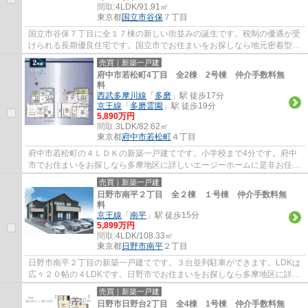
間取:
4LDK/91.91㎡
東京都
国立市
谷保
７丁目
国立市谷保７丁目に全１７棟の新しい街並みの誕生です。税制の優遇が受
けられる長期優良住宅です。国立市でお住まいをお探しなら地元密着型の
エージーホームに是非お任せください。地...
売買｜新築一戸建
府中市若松町4丁目 全2棟 2号棟 仲介手数料無
料
西武多摩川線
「
多磨
」駅 徒歩17分
京王線
「
多磨霊園
」駅 徒歩19分
5,890万円
間取:
3LDK/82.62㎡
東京都
府中市
若松町
４丁目
府中市若松町の４ＬＤＫの新築一戸建てです。小学校まで4分です。府中
市でお住まいをお探しなら多摩地区に詳しいエージーホームに是非お任せ
ください。まずはお気軽にご連絡ください。
売買｜新築一戸建
日野市南平２丁目 全２棟 １号棟 仲介手数料無
料
京王線
「
南平
」駅 徒歩15分
5,899万円
間取:
4LDK/108.33㎡
東京都
日野市
南平
２丁目
日野市南平２丁目の新築一戸建てです。３台並列駐車ができます。LDKは
広々２０帖の４LDKです。日野市でお住まいをお探しなら多摩地区に詳し
いエージーホームに是非お任せください。ま...
売買｜新築一戸建
日野市日野台2丁目 全4棟 1号棟 仲介手数料無