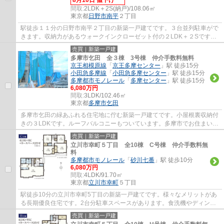
間取:
2LDK＋2S(納戸)/108.06㎡
東京都
日野市
南平
２丁目
駅徒歩１１分の日野市南平２丁目の新築一戸建てです。３台並列駐車がで
きます。収納力があるウォークインクローゼット付の２LDK＋２Sです。
リビングは間仕切りで一つ部屋を作ることが...
売買｜新築一戸建
多摩市乞田 全３棟 3号棟 仲介手数料無料
京王相模原線
「
京王多摩センター
」駅 徒歩15分
小田急多摩線
「
小田急多摩センター
」駅 徒歩15分
多摩都市モノレール
「
多摩センター
」駅 徒歩15分
6,080万円
間取:
3LDK/102.46㎡
東京都
多摩市
乞田
多摩市乞田の緑あふれる住宅地に佇む新築一戸建てです。小屋根裏収納付
きの３LDKです。ルーフバルコニーもついています。多摩市でお住まいを
お探しなら多摩地区に詳しいエージーホーム...
売買｜新築一戸建
立川市幸町５丁目 全10棟 C号棟 仲介手数料無
料
多摩都市モノレール
「
砂川七番
」駅 徒歩10分
6,080万円
間取:
4LDK/91.70㎡
東京都
立川市
幸町
５丁目
駅徒歩10分の立川市幸町5丁目の新築一戸建てです。様々なメリットがあ
る長期優良住宅です。2台分駐車スペースがあります。食洗機やディンプ
ルキー等、設備も充実しています。立川市で...
売買｜新築一戸建