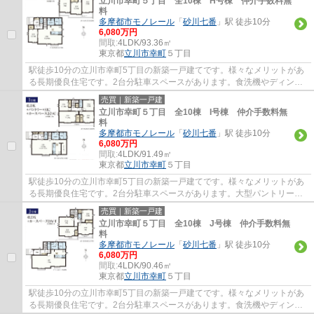
立川市幸町５丁目 全10棟 H号棟 仲介手数料無
料
多摩都市モノレール
「
砂川七番
」駅 徒歩10分
6,080万円
間取:
4LDK/93.36㎡
東京都
立川市
幸町
５丁目
駅徒歩10分の立川市幸町5丁目の新築一戸建てです。様々なメリットがあ
る長期優良住宅です。2台分駐車スペースがあります。食洗機やディンプ
ルキー等、設備も充実しています。立川市で...
売買｜新築一戸建
立川市幸町５丁目 全10棟 I号棟 仲介手数料無
料
多摩都市モノレール
「
砂川七番
」駅 徒歩10分
6,080万円
間取:
4LDK/91.49㎡
東京都
立川市
幸町
５丁目
駅徒歩10分の立川市幸町5丁目の新築一戸建てです。様々なメリットがあ
る長期優良住宅です。2台分駐車スペースがあります。大型パントリーが
あるので食品の収納に便利です。食洗機やデ...
売買｜新築一戸建
立川市幸町５丁目 全10棟 J号棟 仲介手数料無
料
多摩都市モノレール
「
砂川七番
」駅 徒歩10分
6,080万円
間取:
4LDK/90.46㎡
東京都
立川市
幸町
５丁目
駅徒歩10分の立川市幸町5丁目の新築一戸建てです。様々なメリットがあ
る長期優良住宅です。2台分駐車スペースがあります。食洗機やディンプ