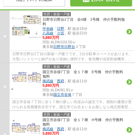
売買｜新築一戸建
日野市日野台2丁目 全4棟 3号棟 仲介手数料無
料
中央線
「
日野
」駅 徒歩16分
八高線
「
小宮
」駅 徒歩22分
5,880万円
間取:
4LDK/103.50㎡
東京都
日野市
日野台
２丁目
日野市日野台2丁目の新築一戸建てです。2台分駐車スペースがあります。
大型パントリーと納戸があり収納に便利です。食洗機や浴室乾燥機等、設
備も充実しています。日野市でお住まいを...
売買｜新築一戸建
国立市谷保7丁目 全１７棟 E号棟 仲介手数料
無料
南武線
「
西府
」駅 徒歩11分
5,890万円
間取:
4LDK/91.91㎡
東京都
国立市
谷保
７丁目
国立市谷保７丁目に全１７棟の新しい街並みの誕生です。税制の優遇が受
けられる長期優良住宅です。国立市でお住まいをお探しなら地元密着型の
エージーホームに是非お任せください。地...
売買｜新築一戸建
国立市谷保7丁目 全１７棟 H号棟 仲介手数料
無料
南武線
「
西府
」駅 徒歩11分
5,890万円