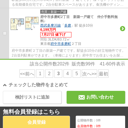
る長期優良住宅です。2台分駐車スペースがあります。食洗機やディンプ
ルキー等、設備も充実しています。立川市で...
売買｜新築一戸建
府中市多磨町2丁目 新築一戸建て 仲介手数料無
料♪
西武多摩川線
「
多磨
」駅 徒歩10分
6,199万円
7月27日 値下げ
間取:
3LDK/83.72㎡
東京都
府中市
多磨町
２丁目
府中市多磨町２丁目の新築一戸建てです。駅徒歩10分の好立地物件です。
2台並列駐車ができます。（車種によります）府中市でお住まいをお探し
なら多摩地区に詳しいエージーホームに是非...
該当公開件数
202
件 販売数
99
件
41-60
件表示
1
2
3
4
5
<<前へ
次へ>>
最初
チェックした物件をまとめて
検討リストに追加
お問い合わせ
無料会員登録はこちら
公開物件数：
0
件
会員登録
会員物件数：
0
件