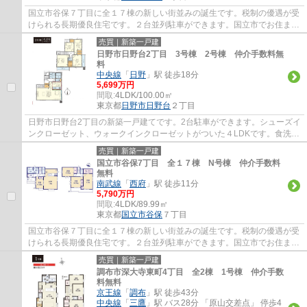
国立市谷保７丁目に全１７棟の新しい街並みの誕生です。税制の優遇が受
けられる長期優良住宅です。２台並列駐車ができます。国立市でお住まい
をお探しなら地元密着型のエージーホーム...
売買｜新築一戸建
日野市日野台2丁目 3号棟 2号棟 仲介手数料無
料
中央線
「
日野
」駅 徒歩18分
5,699万円
間取:
4LDK/100.00㎡
東京都
日野市
日野台
２丁目
日野市日野台2丁目の新築一戸建てです。2台駐車ができます。シューズイ
ンクローゼット、ウォークインクローゼットがついた４LDKです。食洗機
や浴室乾燥機等、設備も充実しています。日...
売買｜新築一戸建
国立市谷保7丁目 全１７棟 N号棟 仲介手数料
無料
南武線
「
西府
」駅 徒歩11分
5,790万円
間取:
4LDK/89.99㎡
東京都
国立市
谷保
７丁目
国立市谷保７丁目に全１７棟の新しい街並みの誕生です。税制の優遇が受
けられる長期優良住宅です。２台並列駐車ができます。国立市でお住まい
をお探しなら地元密着型のエージーホーム...
売買｜新築一戸建
調布市深大寺東町4丁目 全2棟 1号棟 仲介手数
料無料
京王線
「
調布
」駅 徒歩43分
中央線
「
三鷹
」駅 バス28分 「原山交差点」 停歩4