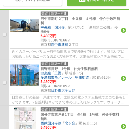
売買｜新築一戸建
府中市新町２丁目 全３棟 １号棟 仲介手数料無
料
中央線
「
国分寺
」駅 バス8分 「新町第二公園」 停
歩6分
5,480万円
間取:
3LDK/78.66㎡
東京都
府中市
新町
２丁目
近くのスーパーバリュー府中新町店まで徒歩6分で行けます。幅広い方に
お勧めしたい高ニーズな3LDKの物件です。太陽光発電システム搭載でエ
コな暮らしができます。２台並列駐車ができま...
売買｜新築一戸建
日野市日野 1号棟 仲介手数料無料
中央線
「
日野
」駅 徒歩17分
多摩都市モノレール
「
甲州街道
」駅 徒歩16分
5,480万円
間取:
4LDK/96.05㎡
東京都
日野市
大字日野
日野市日野の新築一戸建てです。太陽光発電システム搭載でエコな暮らし
ができます。2台並列駐車ができて車の出し入れがラクです。ウォークイ
ンクローゼットがついた４LDKです。日野市...
売買｜新築一戸建
国分寺市東戸倉1丁目 全4棟 1号棟 仲介手数料
無料
西武国分寺線
「
恋ヶ窪
」駅 徒歩11分
5,490万円