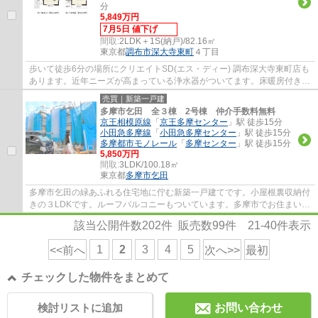
分
5,849万円
7月5日 値下げ
間取:
2LDK＋1S(納戸)/82.16㎡
東京都
調布市
深大寺東町
４丁目
歩いて徒歩6分の場所にクリエイトSD(エス・ディー) 調布深大寺東町店も
あります。近年ニーズが高まっている浄水器がついてます。床暖房付き物
件は、足元から温められるのでエアコンの...
売買｜新築一戸建
多摩市乞田 全３棟 2号棟 仲介手数料無料
京王相模原線
「
京王多摩センター
」駅 徒歩15分
小田急多摩線
「
小田急多摩センター
」駅 徒歩15分
多摩都市モノレール
「
多摩センター
」駅 徒歩15分
5,850万円
間取:
3LDK/100.18㎡
東京都
多摩市
乞田
多摩市乞田の緑あふれる住宅地に佇む新築一戸建てです。小屋根裏収納付
きの３LDKです。ルーフバルコニーもついています。多摩市でお住まいを
お探しなら多摩地区に詳しいエージーホーム...
該当公開件数
202
件 販売数
99
件
21-40
件表示
1
2
3
4
5
<<前へ
次へ>>
最初
チェックした物件をまとめて
検討リストに追加
お問い合わせ