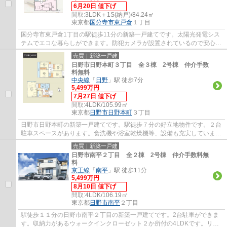
6月20日 値下げ
間取:
3LDK＋1S(納戸)/84.24㎡
東京都
国分寺市
東戸倉
１丁目
国分寺市東戸倉1丁目の駅徒歩11分の新築一戸建てです。太陽光発電シス
テムでエコな暮らしができます。防犯カメラが設置されているので安心感
があります。国分寺市でお住まいをお探しな...
売買｜新築一戸建
日野市日野本町３丁目 全３棟 2号棟 仲介手数
料無料
中央線
「
日野
」駅 徒歩7分
5,499万円
7月27日 値下げ
間取:
4LDK/105.99㎡
東京都
日野市
日野本町
３丁目
日野市日野本町の新築一戸建てです。駅徒歩７分の好立地物件です。２台
駐車スペースがあります。食洗機や浴室乾燥機等、設備も充実していま
す。日野市でお住まいをお探しなら、多摩地...
売買｜新築一戸建
日野市南平２丁目 全２棟 2号棟 仲介手数料無
料
京王線
「
南平
」駅 徒歩11分
5,499万円
8月10日 値下げ
間取:
4LDK/106.19㎡
東京都
日野市
南平
２丁目
駅徒歩１１分の日野市南平２丁目の新築一戸建てです。2台駐車ができま
す。収納力があるウォークインクローゼット２か所付の4LDKです。リビ