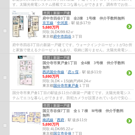
す。太陽光発電システム搭載でエコな暮らしができます。調布市でお住ま
いをお探しなら多摩地区に詳しいエージーホ...
売買｜新築一戸建
府中市四谷3丁目 全2棟 1号棟 仲介手数料無料
京王線
「
中河原
」駅 徒歩17分
5,680万円
間取:
3LDK/99.62㎡
東京都
府中市
四谷
３丁目
府中市四谷3丁目の新築一戸建てです。ウォークインクローゼットが3か所
と家族で使えるクローゼットもあり、収納に困りません。太陽光発電シス
テム搭載でエコな暮らしができます。食洗...
売買｜新築一戸建
国分寺市東戸倉1丁目 全4棟 3号棟 仲介手数料
無料
西武国分寺線
「
恋ヶ窪
」駅 徒歩11分
5,690万円
間取:
3LDK＋1S(納戸)/84.24㎡
東京都
国分寺市
東戸倉
１丁目
国分寺市東戸倉1丁目の駅徒歩11分の新築一戸建てです。太陽光発電シス
テムでエコな暮らしができます。防犯カメラが設置されているので安心感
があります。国分寺市でお住まいをお探しな...
売買｜新築一戸建
国立市谷保7丁目 全１７棟 M号棟 仲介手数料
無料
南武線
「
西府
」駅 徒歩11分
5,690万円
間取:
4LDK/95.22㎡
東京都
国立市
谷保
７丁目