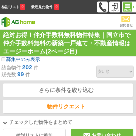
0
0
検討リスト
最近見た物件
お問合せ
絶対お得！仲介手数料無料物件特集｜国立市で
仲介手数料無料の新築一戸建て・不動産情報は
エージーホーム(2ページ目)
募集中のみ表示
202
該当物件
件
99
販売数
件
さらに条件を絞り込む
物件リクエスト
チェックした物件をまとめて
検討リストに追加
お問い合わせ