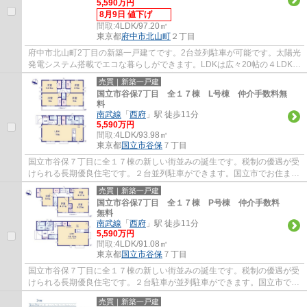
5,590万円
8月9日 値下げ
間取:
4LDK/97.20㎡
東京都
府中市
北山町
２丁目
府中市北山町2丁目の新築一戸建てです。2台並列駐車が可能です。太陽光
発電システム搭載でエコな暮らしができます。LDKは広々20帖の４LDKで
す。府中市でお住まいをお探しなら多摩地区...
売買｜新築一戸建
国立市谷保7丁目 全１７棟 L号棟 仲介手数料無
料
南武線
「
西府
」駅 徒歩11分
5,590万円
間取:
4LDK/93.98㎡
東京都
国立市
谷保
７丁目
国立市谷保７丁目に全１７棟の新しい街並みの誕生です。税制の優遇が受
けられる長期優良住宅です。２台並列駐車ができます。国立市でお住まい
をお探しなら地元密着型のエージーホーム...
売買｜新築一戸建
国立市谷保7丁目 全１７棟 P号棟 仲介手数料
無料
南武線
「
西府
」駅 徒歩11分
5,590万円
間取:
4LDK/91.08㎡
東京都
国立市
谷保
７丁目
国立市谷保７丁目に全１７棟の新しい街並みの誕生です。税制の優遇が受
けられる長期優良住宅です。２台駐車が並列駐車ができます。国立市でお
住まいをお探しなら地元密着型のエージー...
売買｜新築一戸建