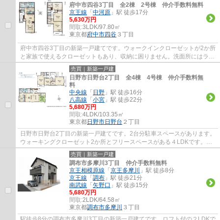
府中市四谷3丁目 全2棟 2号棟 仲介手数料無料
京王線
「
中河原
」駅 徒歩17分
5,630万円
間取:
3LDK/97.80㎡
東京都
府中市
四谷
３丁目
府中市四谷3丁目の新築一戸建てです。ウォークインクローゼットが2か所
と家族で使えるクローゼットもあり、収納に困りません。洗面所にはラン
ドリールームがありお洗濯がラクになりま...
売買｜新築一戸建
日野市日野台2丁目 全4棟 4号棟 仲介手数料無
料
中央線
「
日野
」駅 徒歩16分
八高線
「
小宮
」駅 徒歩22分
5,680万円
間取:
4LDK/103.35㎡
東京都
日野市
日野台
２丁目
日野市日野台2丁目の新築一戸建てです。2台分駐車スペースがあります。
ウォーキングクローゼット2か所とフリースペースがある４LDKです。食
洗機や浴室乾燥機等、設備も充実しています...
売買｜新築一戸建
調布市多摩川3丁目 仲介手数料無料
京王相模原線
「
京王多摩川
」駅 徒歩8分
京王線
「
調布
」駅 徒歩21分
南武線
「
矢野口
」駅 徒歩15分
5,680万円
間取:
2LDK/64.58㎡
東京都
調布市
多摩川
３丁目
駅徒歩8分の調布市多摩川3丁目の新築一戸建てです。ロフト付の２LDKで