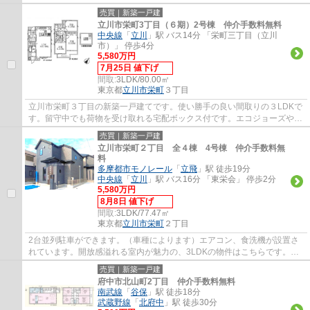
ングは間仕切りで一つ部屋を作ることができま...
売買｜新築一戸建
立川市栄町3丁目（６期）2号棟 仲介手数料無料
中央線
「
立川
」駅 バス14分 「栄町三丁目（立川
市）」 停歩4分
5,580万円
7月25日 値下げ
間取:
3LDK/80.00㎡
東京都
立川市
栄町
３丁目
立川市栄町３丁目の新築一戸建てです。使い勝手の良い間取りの３LDKで
す。留守中でも荷物を受け取れる宅配ボックス付です。エコジョーズや食
洗機等、設備も充実しています。立川市でお...
売買｜新築一戸建
立川市栄町２丁目 全４棟 4号棟 仲介手数料無
料
多摩都市モノレール
「
立飛
」駅 徒歩19分
中央線
「
立川
」駅 バス16分 「東栄会」 停歩2分
5,580万円
8月8日 値下げ
間取:
3LDK/77.47㎡
東京都
立川市
栄町
２丁目
2台並列駐車ができます。（車種によります）エアコン、食洗機が設置さ
れています。開放感溢れる室内が魅力の、3LDKの物件はこちらです。立
川市での住まい探しは、地域に特化したエージ...
売買｜新築一戸建
府中市北山町2丁目 仲介手数料無料
南武線
「
谷保
」駅 徒歩18分
武蔵野線
「
北府中
」駅 徒歩30分