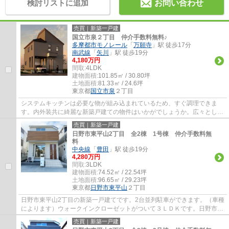
検討リストに追加
お問い合わせ
売買｜新築一戸建
国立市泉２丁目 仲介手数料無料♪
多摩都市モノレール
「
万願寺
」駅 徒歩17分
南武線
「
矢川
」駅 徒歩19分
4,180万円
間取:
4LDK
建物面積:
101.85㎡ / 30.80坪
土地面積:
81.33㎡ / 24.6坪
東京都
国立市
泉
２丁目
システムキッチンは必要な物が組み込まれているため、すぐ調理できま
す。内外装共に綺麗な新築戸建ての物件はいかがでしょうか。広々とした
15帖以上のLDKのおかげで、日々の生活にゆと...
売買｜新築一戸建
日野市東平山2丁目 全2棟 1号棟 仲介手数料無
料
中央線
「
豊田
」駅 徒歩19分
4,280万円
間取:
3LDK
建物面積:
74.52㎡ / 22.54坪
土地面積:
96.65㎡ / 29.23坪
東京都
日野市
東平山
２丁目
日野市東平山2丁目の新築一戸建てです。2台並列駐車ができます。（車種
によります）ウォークインクローゼットがついて３ＬＤＫです。日野市で
お住まいをお探しなら多摩地区に詳しいエ...
売買｜新築一戸建