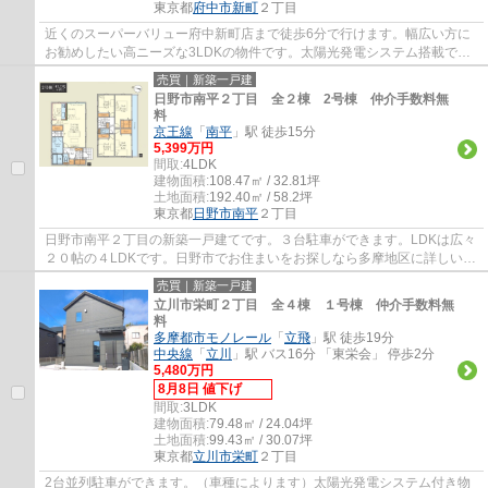
東京都
府中市
新町
２丁目
近くのスーパーバリュー府中新町店まで徒歩6分で行けます。幅広い方に
お勧めしたい高ニーズな3LDKの物件です。太陽光発電システム搭載でエ
コな暮らしができます。エージーホームではご...
売買｜新築一戸建
日野市南平２丁目 全２棟 2号棟 仲介手数料無
料
京王線
「
南平
」駅 徒歩15分
5,399万円
間取:
4LDK
建物面積:
108.47㎡ / 32.81坪
土地面積:
192.40㎡ / 58.2坪
東京都
日野市
南平
２丁目
日野市南平２丁目の新築一戸建てです。３台駐車ができます。LDKは広々
２０帖の４LDKです。日野市でお住まいをお探しなら多摩地区に詳しいエ
ージーホームに是非お任せください。まずは...
売買｜新築一戸建
立川市栄町２丁目 全４棟 １号棟 仲介手数料無
料
多摩都市モノレール
「
立飛
」駅 徒歩19分
中央線
「
立川
」駅 バス16分 「東栄会」 停歩2分
5,480万円
8月8日 値下げ
間取:
3LDK
建物面積:
79.48㎡ / 24.04坪
土地面積:
99.43㎡ / 30.07坪
東京都
立川市
栄町
２丁目
2台並列駐車ができます。（車種によります）太陽光発電システム付き物