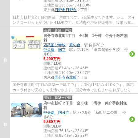
建物面積:
105.16㎡ / 31.81坪
土地面積:
135.65㎡ / 41.03坪
東京都
日野市
日野台
２丁目
日野市日野台2丁目の新築一戸建てです。2台駐車ができます。シューズイ
ンクローゼットがついた４LDKです。食洗機や浴室乾燥機等、設備も充実
しています。日野市でお住まいをお探しなら...
売買｜新築一戸建
国分寺市北町4丁目 全4棟 1号棟 仲介手数料無
料
西武国分寺線
「
鷹の台
」駅 徒歩20分
中央線
「
国立
」駅 バス19分 「東京創価小学校」 停
歩8分
5,290万円
間取:
4LDK
建物面積:
87.48㎡ / 26.46坪
土地面積:
110.00㎡ / 33.27坪
東京都
国分寺市
北町
４丁目
国分寺市北町4丁目の新築一戸建てです。LDKは18帖の４LDKです。防犯
カメラ付きで安心して生活できます。国分寺市でお住まいをお探しなら多
摩地区に詳しいエージーホームに是非お任せく...
売買｜新築一戸建
府中市新町２丁目 全３棟 3号棟 仲介手数料無
料
中央線
「
国分寺
」駅 バス8分 「新町第二公園」 停
歩6分
5,380万円
間取:
3LDK
建物面積:
76.18㎡ / 23.04坪
土地面積:
95.48㎡ / 28.88坪