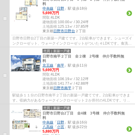
料
中央線
「
日野
」駅 徒歩18分
5,699万円
間取:
4LDK
建物面積:
100.00㎡ / 30.24坪
土地面積:
125.13㎡ / 37.85坪
東京都
日野市
日野台
２丁目
日野市日野台2丁目の新築一戸建てです。2台駐車ができます。シューズイ
ンクローゼット、ウォークインクローゼットがついた４LDKです。食洗機
や浴室乾燥機等、設備も充実しています。日...
売買｜新築一戸建
日野市南平２丁目 全２棟 2号棟 仲介手数料無
料
京王線
「
南平
」駅 徒歩11分
5,699万円
間取:
4LDK
建物面積:
106.19㎡ / 32.12坪
土地面積:
141.77㎡ / 42.88坪
東京都
日野市
南平
２丁目
駅徒歩１１分の日野市南平２丁目の新築一戸建てです。2台駐車ができま
す。収納力があるウォークインクローゼット２か所付の4LDKです。リビ
ングは間仕切りで一つ部屋を作ることができま...
売買｜新築一戸建
日野市日野台2丁目 全4棟 3号棟 仲介手数料無
料
中央線
「
日野
」駅 徒歩16分
八高線
「
小宮
」駅 徒歩22分
5,880万円