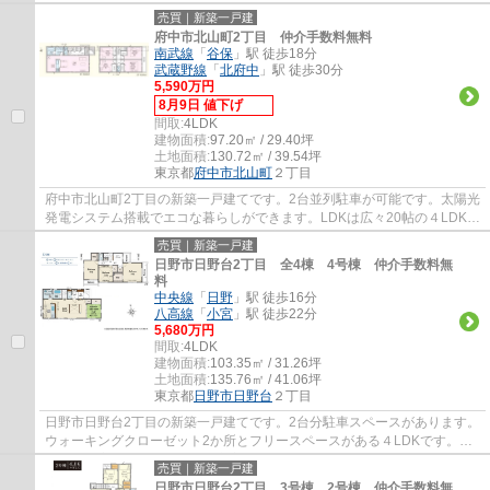
川市での住まい探しは、地域に特化したエージ...
売買｜新築一戸建
府中市北山町2丁目 仲介手数料無料
南武線
「
谷保
」駅 徒歩18分
武蔵野線
「
北府中
」駅 徒歩30分
5,590万円
8月9日 値下げ
間取:
4LDK
建物面積:
97.20㎡ / 29.40坪
土地面積:
130.72㎡ / 39.54坪
東京都
府中市
北山町
２丁目
府中市北山町2丁目の新築一戸建てです。2台並列駐車が可能です。太陽光
発電システム搭載でエコな暮らしができます。LDKは広々20帖の４LDKで
す。府中市でお住まいをお探しなら多摩地区...
売買｜新築一戸建
日野市日野台2丁目 全4棟 4号棟 仲介手数料無
料
中央線
「
日野
」駅 徒歩16分
八高線
「
小宮
」駅 徒歩22分
5,680万円
間取:
4LDK
建物面積:
103.35㎡ / 31.26坪
土地面積:
135.76㎡ / 41.06坪
東京都
日野市
日野台
２丁目
日野市日野台2丁目の新築一戸建てです。2台分駐車スペースがあります。
ウォーキングクローゼット2か所とフリースペースがある４LDKです。食
洗機や浴室乾燥機等、設備も充実しています...
売買｜新築一戸建
日野市日野台2丁目 3号棟 2号棟 仲介手数料無