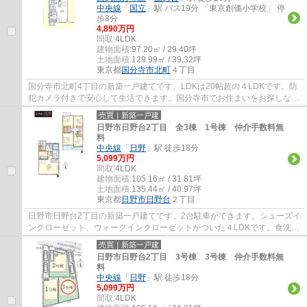
中央線
「
国立
」駅 バス19分 「東京創価小学校」 停
歩8分
4,890万円
間取:
4LDK
建物面積:
97.20㎡ / 29.40坪
土地面積:
129.99㎡ / 39.32坪
東京都
国分寺市
北町
４丁目
国分寺市北町4丁目の新築一戸建てです。LDKは20帖超の４LDKです。防
犯カメラ付きで安心して生活できます。国分寺市でお住まいをお探しなら
多摩地区に詳しいエージーホームに是非お任せ...
売買｜新築一戸建
日野市日野台2丁目 全3棟 1号棟 仲介手数料無
料
中央線
「
日野
」駅 徒歩18分
5,099万円
間取:
4LDK
建物面積:
105.16㎡ / 31.81坪
土地面積:
135.44㎡ / 40.97坪
東京都
日野市
日野台
２丁目
日野市日野台2丁目の新築一戸建てです。2台駐車ができます。シューズイ
ンクローゼット、ウォークインクローゼットがついた４LDKです。食洗機
や浴室乾燥機等、設備も充実しています。日...
売買｜新築一戸建
日野市日野台2丁目 3号棟 3号棟 仲介手数料無
料
中央線
「
日野
」駅 徒歩18分
5,099万円
間取:
4LDK