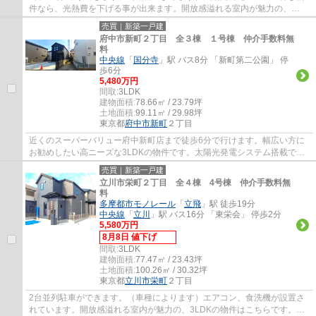
件なら、光熱費を下げる事が出来ます。開放感溢れる室内が魅力の、
3LDKの物件はこちらです。立川市での住まい探し...
売買｜新築一戸建
府中市新町２丁目 全３棟 １号棟 仲介手数料無
料
中央線
「
国分寺
」駅 バス8分 「新町第二公園」 停
歩6分
5,480万円
間取:
3LDK
建物面積:
78.66㎡ / 23.79坪
土地面積:
99.11㎡ / 29.98坪
東京都
府中市
新町
２丁目
近くのスーパーバリュー府中新町店まで徒歩6分で行けます。幅広い方に
お勧めしたい高ニーズな3LDKの物件です。太陽光発電システム搭載でエ
コな暮らしができます。２台並列駐車ができま...
売買｜新築一戸建
立川市栄町２丁目 全４棟 4号棟 仲介手数料無
料
多摩都市モノレール
「
立飛
」駅 徒歩19分
中央線
「
立川
」駅 バス16分 「東栄会」 停歩2分
5,580万円
8月8日 値下げ
間取:
3LDK
建物面積:
77.47㎡ / 23.43坪
土地面積:
100.26㎡ / 30.32坪
東京都
立川市
栄町
２丁目
2台並列駐車ができます。（車種によります）エアコン、食洗機が設置さ
れています。開放感溢れる室内が魅力の、3LDKの物件はこちらです。立