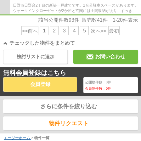
日野市日野台2丁目の新築一戸建てです。2台分駐車スペースがあります。
ウォークインクローゼットが2か所と玄関には土間収納があり、すっきり
と暮らせます。食洗機や浴室乾燥機等、設備...
該当公開件数
93
件 販売数
41
件
1-20
件表示
1
2
3
4
5
<<前へ
次へ>>
最初
チェックした物件をまとめて
検討リストに追加
お問い合わせ
無料会員登録はこちら
公開物件数：
0
件
会員登録
会員物件数：
0
件
さらに条件を絞り込む
物件リクエスト
エージーホーム
>
物件一覧