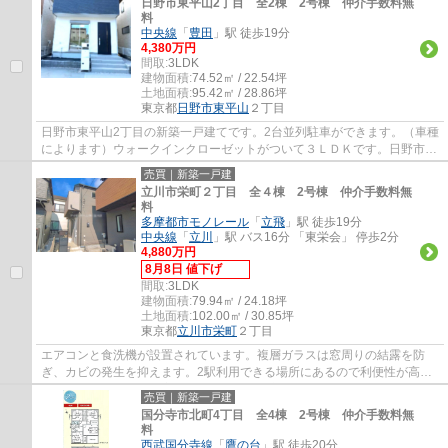
日野市東平山2丁目 全2棟 2号棟 仲介手数料無
料
中央線
「
豊田
」駅 徒歩19分
4,380万円
間取:
3LDK
建物面積:
74.52㎡ / 22.54坪
土地面積:
95.42㎡ / 28.86坪
東京都
日野市
東平山
２丁目
日野市東平山2丁目の新築一戸建てです。2台並列駐車ができます。（車種
によります）ウォークインクローゼットがついて３ＬＤＫです。日野市で
お住まいをお探しなら多摩地区に詳しいエ...
売買｜新築一戸建
立川市栄町２丁目 全４棟 2号棟 仲介手数料無
料
多摩都市モノレール
「
立飛
」駅 徒歩19分
中央線
「
立川
」駅 バス16分 「東栄会」 停歩2分
4,880万円
8月8日 値下げ
間取:
3LDK
建物面積:
79.94㎡ / 24.18坪
土地面積:
102.00㎡ / 30.85坪
東京都
立川市
栄町
２丁目
エアコンと食洗機が設置されています。複層ガラスは窓周りの結露を防
ぎ、カビの発生を抑えます。2駅利用できる場所にあるので利便性が高い
です。クロゼット各洋室にありますので、衣類...
売買｜新築一戸建
国分寺市北町4丁目 全4棟 2号棟 仲介手数料無
料
西武国分寺線
「
鷹の台
」駅 徒歩20分