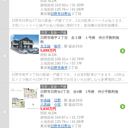
間取:
4LDK
建物面積:
103.50㎡ / 31.30坪
土地面積:
135.76㎡ / 41.06坪
東京都
日野市
日野台
２丁目
日野市日野台2丁目の新築一戸建てです。2台分駐車スペースがあります。
大型パントリーと納戸があり収納に便利です。食洗機や浴室乾燥機等、設
備も充実しています。日野市でお住まいを...
売買｜新築一戸建
日野市南平２丁目 全２棟 １号棟 仲介手数料無
料
京王線
「
南平
」駅 徒歩15分
5,899万円
間取:
4LDK
建物面積:
108.33㎡ / 32.76坪
土地面積:
190.77㎡ / 57.7坪
東京都
日野市
南平
２丁目
日野市南平２丁目の新築一戸建てです。３台並列駐車ができます。LDKは
広々２０帖の４LDKです。日野市でお住まいをお探しなら多摩地区に詳し
いエージーホームに是非お任せください。ま...
売買｜新築一戸建
日野市日野台2丁目 全4棟 1号棟 仲介手数料無
料
中央線
「
日野
」駅 徒歩16分
八高線
「
小宮
」駅 徒歩22分
5,930万円
間取:
4LDK
建物面積:
104.87㎡ / 31.72坪
土地面積:
135.76㎡ / 41.06坪
東京都
日野市
日野台
２丁目